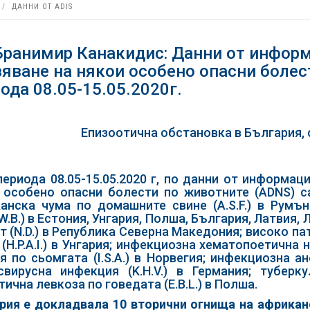
ДАННИ ОТ ADIS
Бранимир Канакидис: Данни от информ
яване на някои особено опасни болес
ода 08.05-15.05.2020г.
Епизоотична обстановка в България, 
периода 08.05-15.05.2020 г, по данни от информац
 особено опасни болести по животните (ADNS) с
анска чума по домашните свине (A.S.F.) в Румъ
F.W.B.) в Естония, Унгария, Полша, България, Латвия
т (N.D.) в Република Северна Македония; високо п
 (H.P.A.I.) в Унгария; инфекциозна хематопоетична н
я по сьомгата (I.S.A.) в Норвегия; инфекциозна ане
свирусна инфекция (K.H.V.) в Германия; тубер
ична левкоза по говедата (E.B.L.) в Полша.
рия е докладвала 10 вторични огнища на африканс