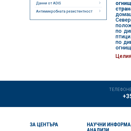
огнищ
Данни от ADIS
стран
Антимикробната резистентност
домаш
Север
полож
по ди
птици
по ди
огнищ
Целия
ТЕЛЕФОН
+3
ЗА ЦЕНТЪРА
НАУЧНИ ИНФОРМА
АНАЛИЗИ