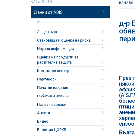
КАТЕГОРИИ
НАЧАЛО
Данни от ADIS
д-р 
обяв
За центъра
пери
Становища и оценка на риска
Научни информации
Оценка на продукти за
растителна защита
Контактен център
През 
Партньори
някои
Печатни издания
африк
(A.S.
Събития и новини
болес
Полезни връзки
птици
анеми
Анкети
херпе
Видео
ензоот
Бюлетин ЦОРХВ
Бълга