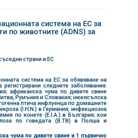
ационната система на ЕС за
ти по животните (ADNS) за
съседни страни и ЕС
ионната система на ЕС за обявяване на
а регистрирани следните заболявания:
ния; африканска чума по дивите свине
, Литва, Румъния и Словакия; нюкясълска
атогенна птича инфлуенца по домашните
екроза (I.H.N.) в Германия; инфекциозна
мия по конете (E.I.A.) в България; кои
кулоза по говедата (B.TB) в Полша и
ка чума по дивите свине и 1 първично