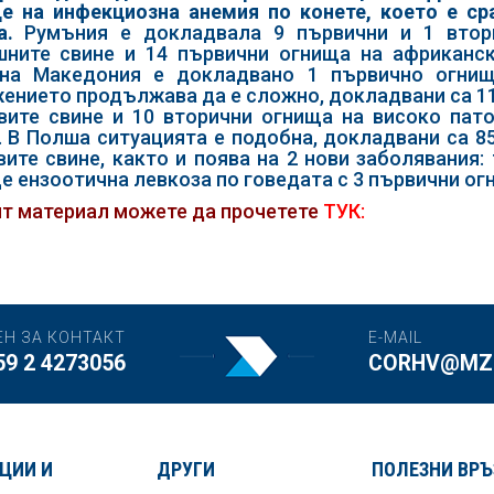
е на инфекциозна анемия по конете, което е ср
а.
Румъния е докладвала 9 първични и 1 втор
ните свине и 14 първични огнища на африканск
на Македония е докладвано 1 първично огнищ
ението продължава да е сложно, докладвани са 11
вите свине и 10 вторични огнища на високо пат
. В Полша ситуацията е подобна, докладвани са 8
вите свине, както и поява на 2 нови заболявания:
е ензоотична левкоза по говедата с 3 първични ог
т материал можете да прочетете
ТУК:
ЕН ЗА КОНТАКТ
E-MAIL
59 2 4273056
CORHV@MZH
ЦИИ И
ДРУГИ
ПОЛЕЗНИ ВРЪ