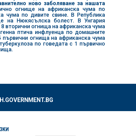
авнително новo заболяване за нашата
ично огнище на африканска чума по
а чума по дивите свине. В Република
е на Нюкясълска болест. В Унгария
8 вторични огнища на африканска чума
огенна птича инфлуенца по домашните
5 първични огнища на африканска чума
 туберкулоза по говедата с 1 първично
нища.
.GOVERNMENT.BG
ЗКИ