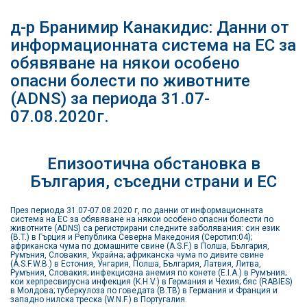
д-р Бранимир Канакидис: Данни от
информационната система на ЕС за
обявяване на някои особено
опасни болести по животните
(ADNS) за периода 31.07-
07.08.2020г.
Епизоотична обстановка в
България, съседни страни и ЕС
През периода 31.07-07.08.2020 г, по данни от информационната
система на ЕС за обявяване на някои особено опасни болести по
животните (ADNS) са регистрирани следните заболявания: син език
(B.T.) в Гърция и Република Северна Македония (Серотип:04);
африканска чума по домашните свине (A.S.F.) в Полша, България,
Румъния, Словакия, Украйна; африканска чума по дивите свине
(A.S.F.W.B.) в Естония, Унгария, Полша, България, Латвия, Литва,
Румъния, Словакия; инфекциозна анемия по конете (E.I.A.) в Румъния;
кои херпресвирусна инфекция (K.H.V.) в Германия и Чехия; бяс (RABIES)
в Молдова; туберкулоза по говедата (B.TB) в Германия и Франция и
западно нилска треска (W.N.F.) в Португалия.