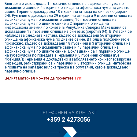
България е докладвала 1 първично огнище на африканска чума по
домашните свине и 4 вторични огнища на африканска чума по дивите
свине. Гърция е докладвала 10 първични огнища на син език (серотип
04). Румъния е докладвала 29 първични огнища и 9 вторични огнища на
африканска чума по домашните свине, 10 първични огнища на
африканска чума по дивите свине и 2 първични огнища на
инфекциозна анемия по конете. В Република Северна Македония са
докладвани 18 първични огнища на син език (серотип 04). В Унгария се
наблюдава следната картина, където са докладвани 56 вторични
огнища на африканска чума по дивите свине. В Полша положението е
по-сложно, където са докладвани 18 първични и 3 вторични огнища на
африканска чума по домашните свине и 48 първични огнища на
африканска чума по дивите свине. Докладвани са 1 първично огнище
на туберкулоза по говедата в Германия и 5 първични огнища във
Франция. В Германия е докладвано и заболяването кои херпесвирусна
инфекция, регистрирани са 7 първични и 8 вторични огнища. Интересна
е появата на западно нилска треска в Португалия, като е докладвано 1
първично огнище.
Целият материал можете да прочетете
ТУК:
ТЕЛЕФОНЕН ЗА КОНТАКТ
+359 2 4273056