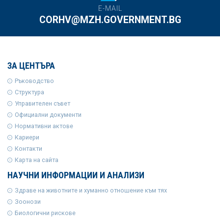
E-MAIL
CORHV@MZH.GOVERNMENT.BG
ЗА ЦЕНТЪРА
Ръководство
Структура
Управителен съвет
Официални документи
Нормативни актове
Кариери
Контакти
Карта на сайта
НАУЧНИ ИНФОРМАЦИИ И АНАЛИЗИ
Здраве на животните и хуманно отношение към тях
Зоонози
Биологични рискове