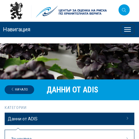
Навигация
Toggl
navig
ДАННИ ОТ ADIS
НАЧАЛО
КАТЕГОРИИ
Данни от ADIS
За центъра