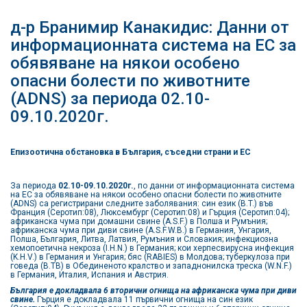
д-р Бранимир Канакидис: Данни от
информационната система на ЕС за
обявяване на някои особено
опасни болести по животните
(ADNS) за периода 02.10-
09.10.2020г.
Епизоотична обстановка в България, съседни страни и ЕС
За периода
02.10-09.10.2020г.
, по данни от информационната система
на ЕС за обявяване на някои особено опасни болести по животните
(ADNS) са регистрирани следните заболявания: син език (B.T.) във
Франция (Серотип:08), Люксембург (Серотип:08) и Гърция (Серотип:04);
африканска чума при домашни свине (A.S.F.) в Полша и Румъния;
африканска чума при диви свине (A.S.F.W.B.) в Германия, Унгария,
Полша, България, Литва, Латвия, Румъния и Словакия; инфекциозна
хемопоетична некроза (I.H.N.) в Германия; кои херпесвирусна инфекция
(K.H.V.) в Германия и Унгария; бяс (RABIES) в Молдова; туберкулоза при
говеда (B.TB) в Обединеното кралство и западнонилска треска (W.N.F.)
в Германия, Италия, Испания и Австрия.
България е докладвала 6 вторични огнища на африканска чума при диви
свине.
Гърция е докладвала 11 първични огнища на син език