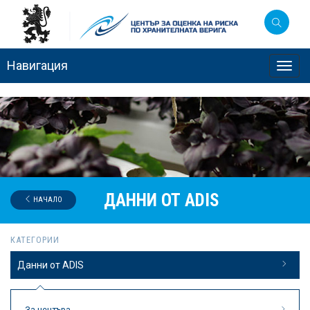
Навигация
Toggl
navig
ДАННИ ОТ ADIS
НАЧАЛО
КАТЕГОРИИ
Данни от ADIS
За центъра