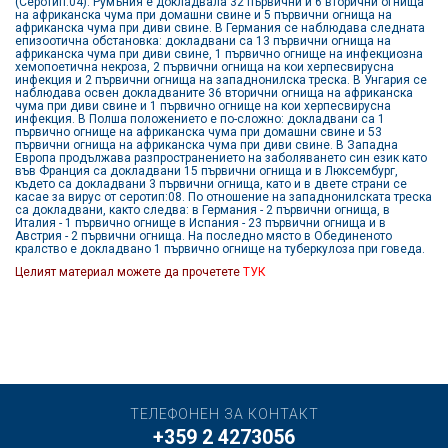
(Серотип:04). Румъния е докладвала 32 първични и 6 вторични огнища
на африканска чума при домашни свине и 5 първични огнища на
африканска чума при диви свине. В Германия се наблюдава следната
епизоотична обстановка: докладвани са 13 първични огнища на
африканска чума при диви свине, 1 първично огнище на инфекциозна
хемопоетична некроза, 2 първични огнища на кои херпесвирусна
инфекция и 2 първични огнища на западнонилска треска. В Унгария се
наблюдава освен докладваните 36 вторични огнища на африканска
чума при диви свине и 1 първично огнище на кои херпесвирусна
инфекция. В Полша положението е по-сложно: докладвани са 1
първично огнище на африканска чума при домашни свине и 53
първични огнища на африканска чума при диви свине. В Западна
Европа продължава разпространението на заболяването син език като
във Франция са докладвани 15 първични огнища и в Люксембург,
където са докладвани 3 първични огнища, като и в двете страни се
касае за вирус от серотип:08. По отношение на западнонилската треска
са докладвани, както следва: в Германия - 2 първични огнища, в
Италия - 1 първично огнище в Испания - 23 първични огнища и в
Австрия - 2 първични огнища. На последно място в Обединеното
кралство е докладвано 1 първично огнище на туберкулоза при говеда.
Целият материал можете да прочетете
ТУК
ТЕЛЕФОНЕН ЗА КОНТАКТ
+359 2 4273056