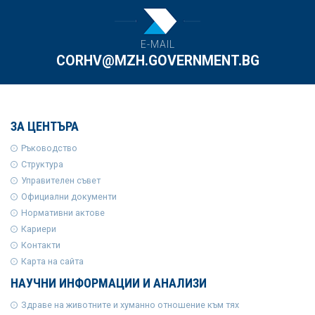
E-MAIL
CORHV@MZH.GOVERNMENT.BG
ЗА ЦЕНТЪРА
Ръководство
Структура
Управителен съвет
Официални документи
Нормативни актове
Кариери
Контакти
Карта на сайта
НАУЧНИ ИНФОРМАЦИИ И АНАЛИЗИ
Здраве на животните и хуманно отношение към тях