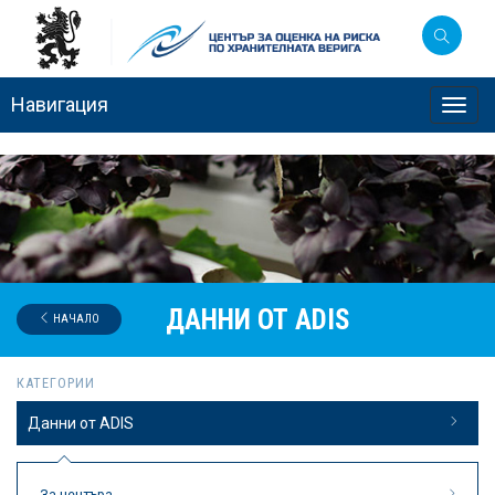
Навигация
Toggl
navig
ДАННИ ОТ ADIS
НАЧАЛО
КАТЕГОРИИ
Данни от ADIS
За центъра