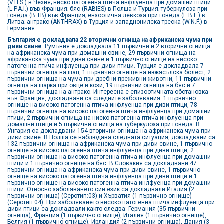
(V.H.S.) в Чехия; ниско патогенна птича инфлуенца при домашни птици
(L.P.A.I.) във Франция; бяс (RABIES) в Полша и Турция; туберкулоза при
говеда (B.TB) във Франция; ензоотична левкоза при говеда (E.B.L.) в
Литва; антракс (ANTHRAX) в Турция и западнонилска треска (W.N.F.) в
Германия.
България е докладвала 22 вторични огнища на африканска чума при
диви свине
. Румъния е докладвала 11 първични и 2 вторични огнища
на африканска чума при домашни свине, 29 първични огнища на
африканска чума при диви свине и 1 първично огнище на високо
патогенна птича инфлуенца при диви птици. Турция е докладвала 7
първични огнища на шап, 1 първично огнище на нюкясълска болест, 2
първични огнища на чума при дребни преживни животни, 11 първични
огнища на шарка при овце и кози, 19 първични огнища на бяс и 7
първични огнища на антракс. Интересна е епизоотичната обстановка
във Франция, докладвани са следните заболявания: 1 първично
огнище на високо патогенна птича инфлуенца при диви птици, 78
първични огнища на високо патогенна птича инфлуенца при домашни
птици, 2 първични огнища на ниско патогенна птича инфлуенца при
домашни птици и 5 първични огнища на туберкулоза при говеда. В
Унгария са докладвани 154 вторични огнища на африканска чума при
диви свине. В Полша се наблюдава следната ситуация, докладвани са
132 първични огнища на африканска чума при диви свине, 1 първично
огнище на високо патогенна птича инфлуенца при диви птици, 2
първични огнища на високо патогенна птича инфлуенца при домашни
птици и 1 първично огнище на бяс. В Словакия са докладвани 47
първични огнища на африканска чума при диви свине, 1 първично
огнище на високо патогенна птича инфлуенца при диви птици и 1
първично огнище на високо патогенна птича инлфуенца при домашни
птици. Относно заболяването син език са докладвали Италия (2
първични огнища) (Серотип:03) и Хърватия (1 първично огнище)
(Серотип:04). При заболяването високо патогенна птича инфлуенца при
диви птици са докладвали както следва: Германия (35 първични
огнища), Франция (1 първично огнище), Италия (1 първично огнище),
Белгия (1 първично огнище), Ирландия (2 първични огнища), Дания (3