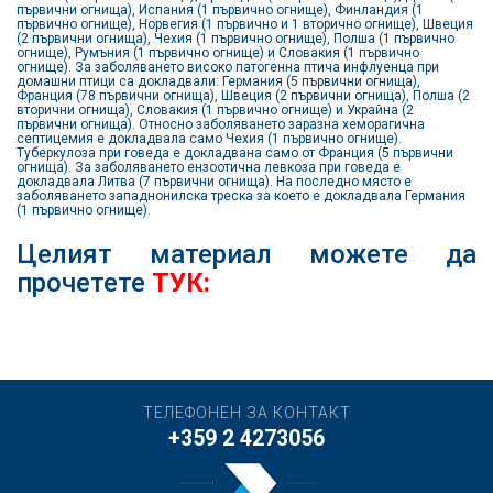
първични огнища), Испания (1 първично огнище), Финландия (1
първично огнище), Норвегия (1 първично и 1 вторично огнище), Швеция
(2 първични огнища), Чехия (1 първично огнище), Полша (1 първично
огнище), Румъния (1 първично огнище) и Словакия (1 първично
огнище). За заболяването високо патогенна птича инфлуенца при
домашни птици са докладвали: Германия (5 първични огнища),
Франция (78 първични огнища), Швеция (2 първични огнища), Полша (2
вторични огнища), Словакия (1 първично огнище) и Украйна (2
първични огнища). Относно заболяването заразна хеморагична
септицемия е докладвала само Чехия (1 първично огнище).
Туберкулоза при говеда е докладвана само от Франция (5 първични
огнища). За заболяването ензоотична левкоза при говеда е
докладвала Литва (7 първични огнища). На последно място е
заболяването западнонилска треска за което е докладвала Германия
(1 първично огнище).
Целият материал можете да
прочетете
ТУК:
ТЕЛЕФОНЕН ЗА КОНТАКТ
+359 2 4273056