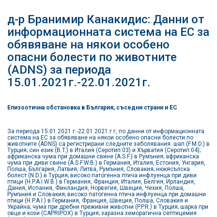
д-р Бранимир Канакидис: Данни от
информационната система на ЕС за
обявяване на някои особено
опасни болести по животните
(ADNS) за периода
15.01.2021г.-22.01.2021г.
Епизоотична обстановка в България, съседни страни и ЕС
За периода 15.01.2021 г.-22.01.2021 г г, по данни от информационната
система на ЕС за обявяване на някои особено опасни болести по
животните (ADNS) са регистрирани следните заболявания: шап (F.M.D.) в
Турция; син език (B.T.) в Италия (Серотип:03) и Хърватия (Серотип:04);
африканска чума при домашни свине (A.S.F.) в Румъния; африканска
чума при диви свине (A.S.F.W.B.) в Германия, Италия, Естония, Унгария,
Полша, България, Латвия, Литва, Румъния, Словакия; нюкясълска
болест (N.D.) в Турция; високо патогенна птича инфлуенца при диви
птици (H.P.A.I.W.B.) в Германия, Франция, Италия, Белгия, Ирландия,
Дания, Испания, Финландия, Норвегия, Швеция, Чехия, Полша,
Румъния и Словакия; високо патогенна птича инфлуенца при домашни
птици (H.P.A.I.) в Германия, Франция, Швеция, Полша, Словакия и
Украйна; чума при дребни преживни животни (P.P.R.) в Турция; шарка при
овце и кози (CAPRIPOX) в Турция; заразна хеморагична септицемия