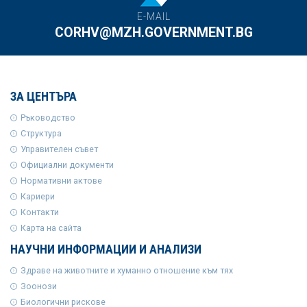
E-MAIL
CORHV@MZH.GOVERNMENT.BG
ЗА ЦЕНТЪРА
Ръководство
Структура
Управителен съвет
Официални документи
Нормативни актове
Кариери
Контакти
Карта на сайта
НАУЧНИ ИНФОРМАЦИИ И АНАЛИЗИ
Здраве на животните и хуманно отношение към тях
Зоонози
Биологични рискове