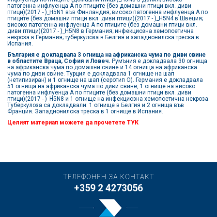
патогенна инфлуенца А по птиците (без домашни птици вкл. диви
птици)(2017 - )_H5N1 във Финландия; високо патогенна инфлуенца А по
птиците (без домашни птици вкл. диви птици)(2017 - )_H5N4 в Швеция;
високо патогенна инфлуенца А по птиците (без домашни птици вкл.
диви птици)(2017 - )_H5N8 в Германия; инфекциозна хемопоетична
некроза в Германия; туберкулоза в Белгия и западнонилска треска в
Испания.
България е докладвала 3 огнища на африканска чума по диви свине
в областите Враца, София и Ловеч.
Румъния е докладвала 30 огнища
на африканска чума по домашни свине и 14 огнища на африканска
чума по диви свине. Турция е докладвала 1 огнище на шап
(нетипизиран) и 1 огнище на шап (серотип О). Германия е докладвала
51 огнища на африканска чума по диви свине, 1 огнище на високо
патогенна инфлуенца А по птиците (без домашни птици вкл. диви
птици)(2017 - )_H5N8 и 1 огнище на инфекциозна хемопоетична некроза.
Туберкулоза са докладвали: 1 огнище в Белгия и 2 огнища във
Франция. Западнонилска треска в 1 огнище в Испания.
Целият материал можете да прочетете
ТУК
ТЕЛЕФОНЕН ЗА КОНТАКТ
+359 2 4273056