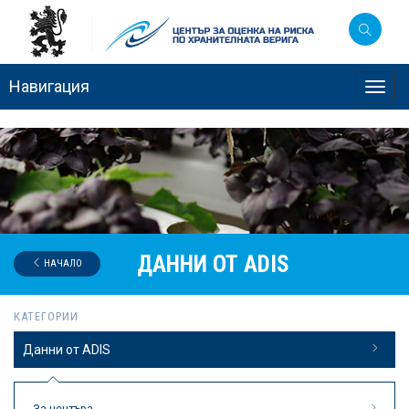
Навигация
Toggl
navig
ДАННИ ОТ ADIS
НАЧАЛО
КАТЕГОРИИ
Данни от ADIS
За центъра