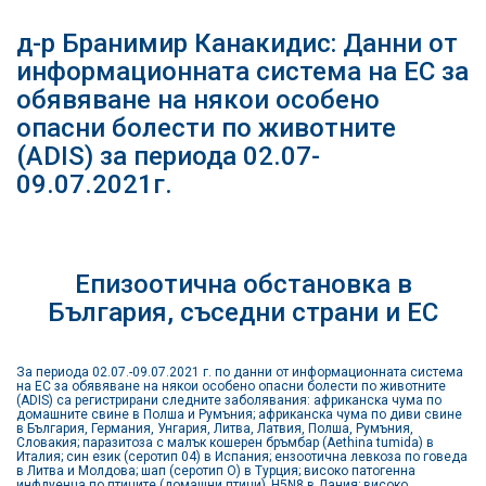
д-р Бранимир Канакидис: Данни от
информационната система на ЕС за
обявяване на някои особено
опасни болести по животните
(ADIS) за периода 02.07-
09.07.2021г.
Епизоотична обстановка в
България, съседни страни и ЕС
За периода 02.07.-09.07.2021 г. по данни от информационната система
на ЕС за обявяване на някои особено опасни болести по животните
(ADIS) са регистрирани следните заболявания: африканска чума по
домашните свине в Полша и Румъния; африканска чума по диви свине
в България, Германия, Унгария, Литва, Латвия, Полша, Румъния,
Словакия; паразитоза с малък кошерен бръмбар (Aethina tumida) в
Италия; син език (серотип 04) в Испания; ензоотична левкоза по говеда
в Литва и Молдова; шап (серотип О) в Турция; високо патогенна
инфлуенца по птиците (домашни птици)_H5N8 в Дания; високо