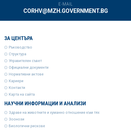
E-MAIL
CORHV@MZH.GOVERNMENT.BG
ЗА ЦЕНТЪРА
Ръководство
Структура
Управителен съвет
Официални документи
Нормативни актове
Кариери
Контакти
Карта на сайта
НАУЧНИ ИНФОРМАЦИИ И АНАЛИЗИ
Здраве на животните и хуманно отношение към тях
Зоонози
Биологични рискове