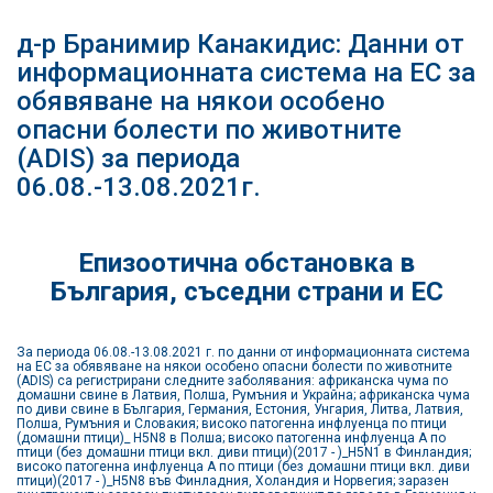
д-р Бранимир Канакидис: Данни от
информационната система на ЕС за
обявяване на някои особено
опасни болести по животните
(ADIS) за периода
06.08.-13.08.2021г.
Епизоотична обстановка в
България, съседни страни и ЕС
За периода 06.08.-13.08.2021 г. по данни от информационната система
на ЕС за обявяване на някои особено опасни болести по животните
(ADIS) са регистрирани следните заболявания: африканска чума по
домашни свине в Латвия, Полша, Румъния и Украйна; африканска чума
по диви свине в България, Германия, Естония, Унгария, Литва, Латвия,
Полша, Румъния и Словакия; високо патогенна инфлуенца по птици
(домашни птици)_ H5N8 в Полша; високо патогенна инфлуенца А по
птици (без домашни птици вкл. диви птици)(2017 - )_H5N1 в Финландия;
високо патогенна инфлуенца А по птици (без домашни птици вкл. диви
птици)(2017 - )_H5N8 във Финладния, Холандия и Норвегия; заразен