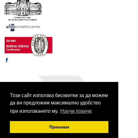
Този сайт използва бисквитки за да можем
© 2003-2026 CORHV
Всички права запазени.
да ви предложим максимално удобство
при използването му.
Научи повече
Приемам