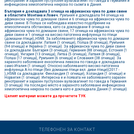
ринотрахеит и заразен пустулозен вулвовагинит по говеда в Германия и
инфекциозна хемопоетична некроза по сьомга в Дания.
България е докладвала 3 огнища на африканска чума по диви свине
в областите Монтана и Ловеч.
Румъния е докладвала 94 огнища на
африканска чума по домашни свине и 6 огнища на африканска чума по
диви свине. В Полша се наблюдава известно подобрение на
епизоотичната обстановка, като са докладвани 8 огнища на
африканска чума по домашни свине, 17 огнища на африканска чума по
диви свине и 1 огнище на високо патогенна инфлуенца по птици
(домашни птици)_H5N8. За заболяването африканска чума по домашни
свине са докладвали: Латвия (1 огнище), Полша (8 огнища), Румъния
(94 огнища) и Украйна (1 огнище). За африканска чума по диви свине
са докладвали: България (3 огнища), Германия (88 огнища), Естония (1
огнище), Унгария (13 огнища), Литва (5 огнища), Латвия (8 огнища),
Полша (17 огнища), Румъния (6 огнища) и Словакия (38 огнища). За
заразното заболяване ензоотична левкоза по говеда е докладавала
само Италия (1 огнище). Относно заболяването високо патогенна
инфлуенца А по птици (без домашни птици вкл. диви птици)(2017 -
)_H5N8 са докладвали: Финландия (1 огнище), Холандия (1 огнище) и
Норвегия (1 огнище). Интересна е и появата не заболяването заразен
ринотрахеит и заразен пустулозен вулвовагинит по говеда в Германия
(3 огнища). На последно място е заразното заболяване инфекциозна
хемопоетична некроза по сьомга като е докладвала Дания (1 огнище).
Целият материал можете да прочетете
ТУК
ТЕЛЕФОНЕН ЗА КОНТАКТ