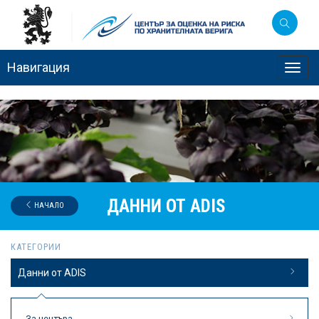
Навигация
Toggl
navig
ДАННИ ОТ ADIS
НАЧАЛО
КАТЕГОРИИ
Данни от ADIS
За центъра