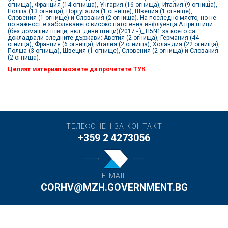
огнища), Франция (14 огнища), Унгария (16 огнища), Италия (9 огнища),
Полша (13 огнища), Португалия (1 огнище), Швеция (1 огнище),
Словения (1 огнище) и Словакия (2 огнища). На последно място, но не
по важност е заболяването високо патогенна инфлуенца А при птици
(без домашни птици, вкл. диви птици)(2017 - )_ H5N1 за което са
докладвали следните държави: Австия (2 огнища), Германия (44
огнища), Франция (6 огнища), Италия (2 огнища), Холандия (22 огнища),
Полша (3 огнища), Швеция (1 огнище), Словения (2 огнища) и Словакия
(2 огнища).
Целият материал можете да прочетете
ТУК
ТЕЛЕФОНЕН ЗА КОНТАКТ
+359 2 4273056
E-MAIL
CORHV@MZH.GOVERNMENT.BG