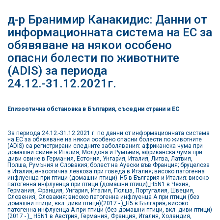
д-р Бранимир Канакидис: Данни от
информационната система на ЕС за
обявяване на някои особено
опасни болести по животните
(ADIS) за периода
24.12.-31.12.2021г.
Епизоотична обстановка в България, съседни страни и ЕС
За периода 24.12.-31.12.2021 г. по данни от информационната система
на ЕС за обявяване на някои особено опасни болести по животните
(ADIS) са регистрирани следните заболявания: африканска чума при
домашни свине в Италия, Молдова и Румъния; африканска чума при
диви свине в Германия, Естония, Унгария, Италия, Литва, Латвия,
Полша, Румъния и Словакия; болест на Ауески във Франция; бруцелоза
в Италия; ензоотична левкоза при говеда в Италия; високо патогенна
инфлуенца при птици (домашни птици)_Н5 в България и Италия; високо
патогенна инфлуенца при птици (домашни птици)_Н5N1 в Чехия,
Германия, Франция, Унгария, Италия, Полша, Португалия, Швеция,
Словения, Словакия; високо патогенна инфлуенца А при птици (без
домашни птици, вкл. диви птици)(2017 - )_Н5 в България; високо
патогенна инфлуенца А при птици (без домашни птици, вкл. диви птици)
(2017 - )_ Н5N1 в Австрия, Германия, Франция, Италия, Холандия,