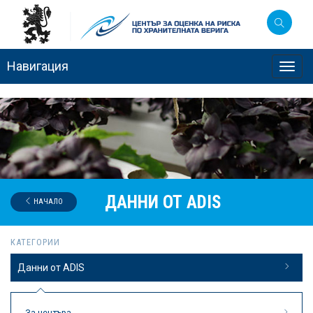
Навигация
Toggl
navig
ДАННИ ОТ ADIS
НАЧАЛО
КАТЕГОРИИ
Данни от ADIS
За центъра