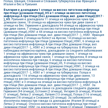
Полша, Швеция, Словения и Словакия; туберкулоза във Франция и
Италия и бяс в Румъния.
България е докладвала 1 огнище на високо патогенна инфлуенца
при птици (домашни птици)_Н5 и 1 огнище на високо патогенна
инфлуенца А при птици (без домашни птици, вкл. диви птици)(2017 -
)_Н5.
Румъния е докладвала 11 огнища на африканска чума при
домашни свине, 18 огнища на африканска чума при диви свине и 1
огнище на бяс. Германия е докладвала 94 огнища на африканска чума
при диви свине, 7 огнища на високо патогенна инфлуенца при птици
(домашни птици)_H5N1 и 44 огнища на високо патогенна инфлуенца А
при птици (без домашни птици, вкл. диви птици)(2017 - )_ H5N1. Франция
е докладвала 2 огнища на болест на Ауески, 14 огнища на високо
патогенна инфлуенца при птици (домашни птици)_H5N1, 6 огнища на
високо патогенна инфлуенца А при птици (без домашни птици, вкл.
диви птици)(2017 - )_ H5N1 и 2 огнища на туберкулоза. В Италия се
наблюдава интересна картина, докладвани са следните заболявания:
1 огнище на африканска чума при домашни свине, 1 огнище на
африканска чума при диви свине, 1 огнище на бруцелоза, 8 огнища на
ензоотична левкоза при говеда, 6 огнища на високо патогенна
инфлуенца при птици (домашни птици)_H5, 9 огнища на високо
патогенна инфлуенца при птици (домашни птици)_H5N1, 2 огнища на
високо патогенна инфлуенца А при птици (без домашни птици, вкл.
диви птици)(2017 - )_ H5N1 и 1 огнище на туберкулоза. Полша е
докладвала: 116 огнища на африканска чума при диви свине, 13
огнища на високо патогенна инфлуенца при птици (домашни
птици)_H5N1 и 3 огнища на огнища на високо патогенна инфлуенца А
при птици (без домашни птици, вкл. диви птици)(2017 - )_ H5N1. За
африканска чума при диви свине са докладвали следните държави:
Германия (94 огнища), Естония (2 огнища), Унгария (6 огнища), Италия
(1 огнище), Литва (1 огнище), Латвия (13 огнища), Полша (116 огнища),
Румъния (18 огнища) и Словакия (20 огнища). За заболяването
ензоотична левкоза при говеда са докладвали: Италия (8 огнища) и
Литва (2 огнища). Относно високо патогенна инфлуенца при птици
(домашни птици)_H5N1 са докладвали: Чехия (2 огнища), Германия (7