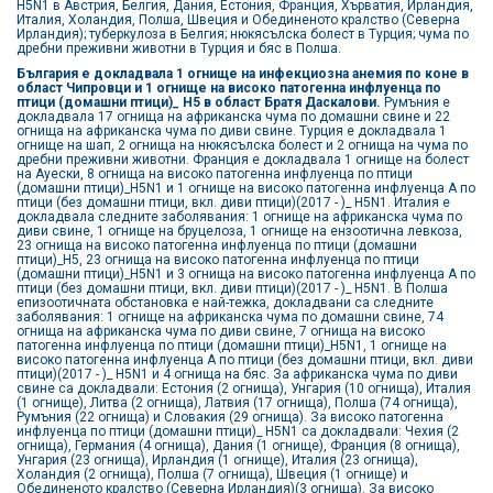
H5N1 в Австрия, Белгия, Дания, Естония, Франция, Хърватия, Ирландия,
Италия, Холандия, Полша, Швеция и Обединеното кралство (Северна
Ирландия); туберкулоза в Белгия; нюкясълска болест в Турция; чума по
дребни преживни животни в Турция и бяс в Полша.
България е докладвала 1 огнище на инфекциозна анемия по коне в
област Чипровци и 1 огнище на високо патогенна инфлуенца по
птици (домашни птици)_ H5 в област Братя Даскалови.
Румъния е
докладвала 17 огнища на африканска чума по домашни свине и 22
огнища на африканска чума по диви свине. Турция е докладвала 1
огнище на шап, 2 огнища на нюкясълска болест и 2 огнища на чума по
дребни преживни животни. Франция е докладвала 1 огнище на болест
на Ауески, 8 огнища на високо патогенна инфлуенца по птици
(домашни птици)_H5N1 и 1 огнище на високо патогенна инфлуенца А по
птици (без домашни птици, вкл. диви птици)(2017 - )_ H5N1. Италия е
докладвала следните заболявания: 1 огнище на африканска чума по
диви свине, 1 огнище на бруцелоза, 1 огнище на ензоотична левкоза,
23 огнища на високо патогенна инфлуенца по птици (домашни
птици)_Н5, 23 огнища на високо патогенна инфлуенца по птици
(домашни птици)_Н5N1 и 3 огнища на високо патогенна инфлуенца А по
птици (без домашни птици, вкл. диви птици)(2017 - )_ Н5N1. В Полша
епизоотичната обстановка е най-тежка, докладвани са следните
заболявания: 1 огнище на африканска чума по домашни свине, 74
огнища на африканска чума по диви свине, 7 огнища на високо
патогенна инфлуенца по птици (домашни птици)_Н5N1, 1 огнище на
високо патогенна инфлуенца А по птици (без домашни птици, вкл. диви
птици)(2017 - )_ Н5N1 и 4 огнища на бяс. За африканска чума по диви
свине са докладвали: Естония (2 огнища), Унгария (10 огнища), Италия
(1 огнище), Литва (2 огнища), Латвия (17 огнища), Полша (74 огнища),
Румъния (22 огнища) и Словакия (29 огнища). За високо патогенна
инфлуенца по птици (домашни птици)_ Н5N1 са докладвали: Чехия (2
огнища), Германия (4 огнища), Дания (1 огнище), Франция (8 огнища),
Унгария (23 огнища), Ирландия (1 огнище), Италия (23 огнища),
Холандия (2 огнища), Полша (7 огнища), Швеция (1 огнище) и
Обединеното кралство (Северна Ирландия)(3 огнища). За високо