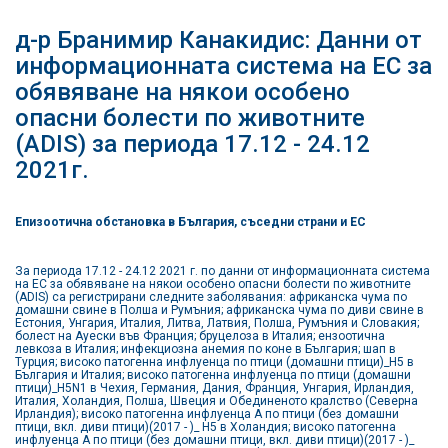
д-р Бранимир Канакидис: Данни от
информационната система на ЕС за
обявяване на някои особено
опасни болести по животните
(ADIS) за периода 17.12 - 24.12
2021г.
Епизоотична обстановка в България, съседни страни и ЕС
За периода 17.12 - 24.12 2021 г. по данни от информационната система
на ЕС за обявяване на някои особено опасни болести по животните
(ADIS) са регистрирани следните заболявания: африканска чума по
домашни свине в Полша и Румъния; африканска чума по диви свине в
Естония, Унгария, Италия, Литва, Латвия, Полша, Румъния и Словакия;
болест на Ауески във Франция; бруцелоза в Италия; ензоотична
левкоза в Италия; инфекциозна анемия по коне в България; шап в
Турция; високо патогенна инфлуенца по птици (домашни птици)_H5 в
България и Италия; високо патогенна инфлуенца по птици (домашни
птици)_H5N1 в Чехия, Германия, Дания, Франция, Унгария, Ирландия,
Италия, Холандия, Полша, Швеция и Обединеното кралство (Северна
Ирландия); високо патогенна инфлуенца А по птици (без домашни
птици, вкл. диви птици)(2017 - )_ H5 в Холандия; високо патогенна
инфлуенца А по птици (без домашни птици, вкл. диви птици)(2017 - )_