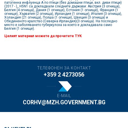
патогенна инфлуенца А по птици (без домашни птици, вкл. диви птици)
(2017 - )_ Н5N1 са докладвали следните държави: Австрия (3 огнища),
Белгия (4 огнища), Дания (1 огнище), Естония (1 огнище), Франция (1
огнище), Хърватия (2 огнища), Ирландия (1 огнище), Италия (3 огнища),
Холандия (21 огнища), Полша (1 огнище), Швеция (3 огнища) и
Обединеното кралство (Северна Ирландия)(3 огнища). На последно
място е заболяването туберкулоза за което е докладавала само
Белгия (1 огнище).
Целият материал можете да прочетете
ТУК
ТЕЛЕФОНЕН ЗА КОНТАКТ
+359 2 4273056
E-MAIL
CORHV@MZH.GOVERNMENT.BG