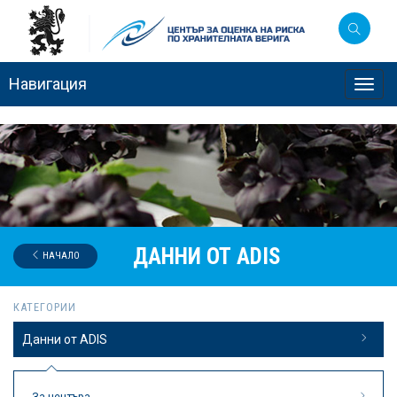
Навигация
Toggl
navig
ДАННИ ОТ ADIS
НАЧАЛО
КАТЕГОРИИ
Данни от ADIS
За центъра