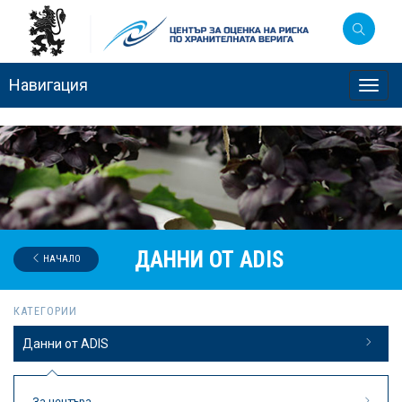
Навигация
Toggl
navig
ДАННИ ОТ ADIS
НАЧАЛО
КАТЕГОРИИ
Данни от ADIS
За центъра