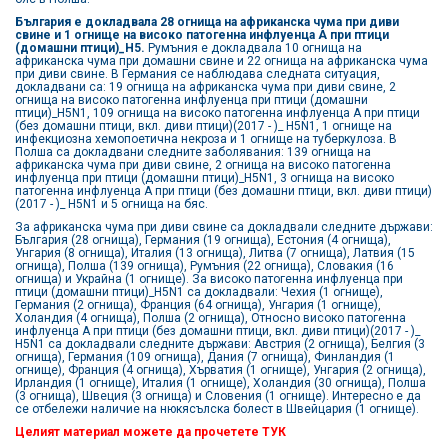
България е докладвала 28 огнища на африканска чума при диви
свине и 1 огнище на високо патогенна инфлуенца А при птици
(домашни птици)_Н5.
Румъния е докладвала 10 огнища на
африканска чума при домашни свине и 22 огнища на африканска чума
при диви свине. В Германия се наблюдава следната ситуация,
докладвани са: 19 огнища на африканска чума при диви свине, 2
огнища на високо патогенна инфлуенца при птици (домашни
птици)_H5N1, 109 огнища на високо патогенна инфлуенца А при птици
(без домашни птици, вкл. диви птици)(2017 - )_ H5N1, 1 огнище на
инфекциозна хемопоетична некроза и 1 огнище на туберкулоза. В
Полша са докладвани следните заболявания: 139 огнища на
африканска чума при диви свине, 2 огнища на високо патогенна
инфлуенца при птици (домашни птици)_H5N1, 3 огнища на високо
патогенна инфлуенца А при птици (без домашни птици, вкл. диви птици)
(2017 - )_ H5N1 и 5 огнища на бяс.
За африканска чума при диви свине са докладвали следните държави:
България (28 огнища), Германия (19 огнища), Естония (4 огнища),
Унгария (8 огнища), Италия (13 огнища), Литва (7 огнища), Латвия (15
огнища), Полша (139 огнища), Румъния (22 огнища), Словакия (16
огнища) и Украйна (1 огнище). За високо патогенна инфлуенца при
птици (домашни птици)_H5N1 са докладвали: Чехия (1 огнище),
Германия (2 огнища), Франция (64 огнища), Унгария (1 огнище),
Холандия (4 огнища), Полша (2 огнища), Относно високо патогенна
инфлуенца А при птици (без домашни птици, вкл. диви птици)(2017 - )_
H5N1 са докладвали следните държави: Австрия (2 огнища), Белгия (3
огнища), Германия (109 огнища), Дания (7 огнища), Финландия (1
огнище), Франция (4 огнища), Хърватия (1 огнище), Унгария (2 огнища),
Ирландия (1 огнище), Италия (1 огнище), Холандия (30 огнища), Полша
(3 огнища), Швеция (3 огнища) и Словения (1 огнище). Интересно е да
се отбележи наличие на нюкясълска болест в Швейцария (1 огнище).
Целият материал можете да прочетете
ТУК