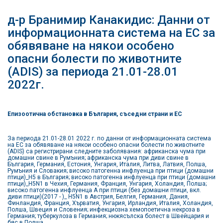
д-р Бранимир Канакидис: Данни от
информационната система на ЕС за
обявяване на някои особено
опасни болести по животните
(ADIS) за периода 21.01-28.01
2022г.
Епизоотична обстановка в България, съседни страни и ЕС
За периода 21.01-28.01 2022 г. по данни от информационната система
на ЕС за обявяване на някои особено опасни болести по животните
(ADIS) са регистрирани следните заболявания: африканска чума при
домашни свине в Румъния; африканска чума при диви свине в
България, Германия, Естония, Унгария, Италия, Литва, Латвия, Полша,
Румъния и Словакия; високо патогенна инфлуенца при птици (домашни
птици)_Н5 в България; високо патогенна инфлуенца при птици (домашни
птици)_H5N1 в Чехия, Германия, Франция, Унгария, Холандия, Полша;
високо патогенна инфлуенца А при птици (без домашни птици, вкл.
диви птици)(2017 - )_ H5N1 в Австрия, Белгия, Германия, Дания,
Финландия, Франция, Хърватия, Унгария, Ирландия, Италия, Холандия,
Полша, Швеция и Словения; инфекциозна хемопоетична некроза в
Германия; туберкулоза в Германия; нюкясълска болест в Швейцария и
бяс в Полша.