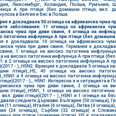
дия, Люксембург, Холандия, Полша, Румъния, Ш
енца А при птици (без домашни птици, вкл. ди
кулоза в Белгия и бяс в Полша.
рия е докладвала 50 огнища на африканска чума пр
ите заболявания:
11 огнища на африканска чу
анска чума при диви свине, 4 огнища на инфекц
о патогенна инфлуенца А при птици (без домашни п
я е докладвала: 10 огнища на африканска чум
анска чума при диви свине. Германия е докладв
свине, 1 огнище на високо патогенна инфлуенца
а на високо патогенна инфлуенца А при птици (без 
N1 и 2 огнища на високо патогенна инфлуенца А пр
)(2017 - )_H5N2. Франция е докладвала 5 огнища н
ашни птици)_Н5, 45 огнища на високо патоге
)_Н5N1 и 9 огнища на високо патогенна инфлуенца
птици)(2017 - )_ Н5N1. Интересна е и ситуацията в 
риканска чума при диви свине, 3 огнища на ви
шни птици)_Н5N1, 1 огнище на високо патогенна
, вкл. диви птици)(2017 - )_Н5N1 и 1 огнище на бя
двали следните държави: България (50 огнища), Гер
я (11 огнища), Италия (6 огнища), Литва (4 огнища)
ия (24 огнища), Сърбия (32 огнища) и Словаки
енца при птици (домашни птици)_Н5 е докладвал