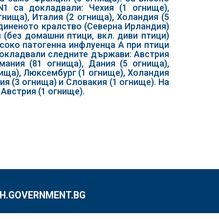
1 са докладвали: Чехия (1 огнище),
гнища), Италия (2 огнища), Холандия (5
единеното кралство (Северна Ирландия)
 (без домашни птици, вкл. диви птици)
високо патогенна инфлуенца А при птици
 докладвали следните държави: Австрия
рмания (81 огнища), Дания (5 огнища),
нища), Люксембург (1 огнище), Холандия
ия (3 огнища) и Словакия (1 огнище). На
Австрия (1 огнище).
.GOVERNMENT.BG