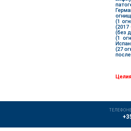
патог
Герма
огнищ
(1 ог
(2017
(без 
(1 ог
Испан
(27 о
после
Целия
ТЕЛЕФОН
+3