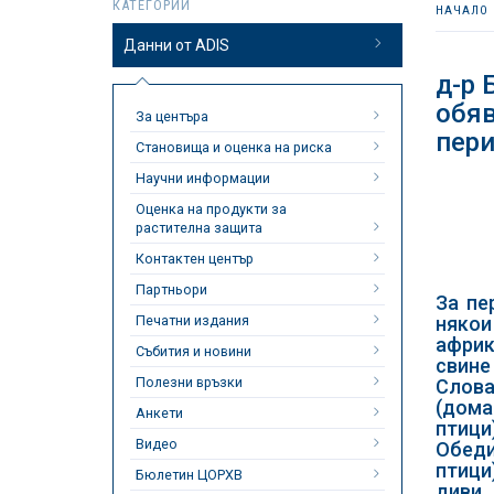
КАТЕГОРИИ
НАЧАЛО
Данни от ADIS
д-р 
обяв
За центъра
пери
Становища и оценка на риска
Научни информации
Оценка на продукти за
растителна защита
Контактен център
Партньори
За пе
Печатни издания
някои
африк
Събития и новини
свине
Полезни връзки
Слова
(дом
Анкети
птици
Видео
Обеди
птици
Бюлетин ЦОРХВ
диви 