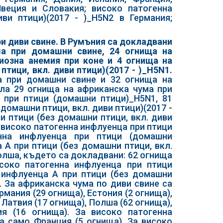
веция и Словакия; високо патогенна
ви птици)(2017 - )_H5N2 в Германия;
и диви свине. В Румъния са докладвани
ма при домашни свине, 24 огнища на
иозна анемия при коне и 4 огнища на
тици, вкл. диви птици)(2017 - )_H5N1.
а при домашни свине и 32 огнища на
ала 29 огнища на африканска чума при
 при птици (домашни птици)_H5N1, 81
домашни птици, вкл. диви птици)(2017 -
и птици (без домашни птици, вкл. диви
а високо патогенна инфлуенца при птици
нна инфлуенца при птици (домашни
 А при птици (без домашни птици, вкл.
Полша, където са докладвани: 62 огнища
соко патогенна инфлуенца при птици
 инфлуенца А при птици (без домашни
с. За африканска чума по диви свине са
мания (29 огнища), Естония (2 огнища),
, Латвия (17 огнища), Полша (62 огнища),
я (16 огнища). За високо патогенна
а само Франция (5 огнища). За високо