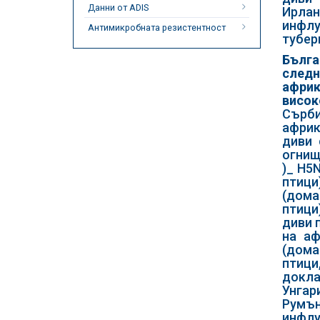
Данни от ADIS
Ирлан
инфлу
Антимикробната резистентност
тубер
Бълга
следн
африк
висок
Сърби
африк
диви 
огнищ
)_ H5
птици
(дом
птици
диви 
на аф
(дома
птици
докла
Унгари
Румън
инфлу