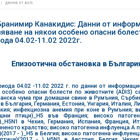
ДАННИ ОТ ADIS
Бранимир Канакидис: Данни от информ
яване на някои особено опасни болест
ода 04.02-11.02 2022г.
Епизоотична обстановка в България
риода 04.02 -11.02 2022 г. по данни от информац
 особено опасни болести по животните (ADIS) с
анска чума при домашни свине в Румъния, Сърбия
 в България, Германия, Естония, Унгария, Италия, Л
кия; инфекциозна анемия при коне в Румъния; в
ашни птици)_H5 във Франция; високо патоге
)_H5N1 в Чехия, Германия, Испания, Франция, И
неното кралство; високо патогенна инфлуенца А пр
)(2017 - )_H5 в Белгия; високо патогенна инфлуенц
птици)(2017 - )_H5N1 в Австрия, Белгия, Чехия