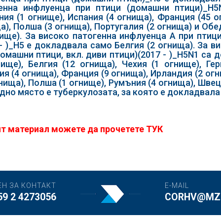
енна инфлуенца при птици (домашни птици)_H5N
ния (1 огнище), Испания (4 огнища), Франция (45 о
а), Полша (3 огнища), Португалия (2 огнища) и Об
нище). За високо патогенна инфлуенца А при птици
 - )_Н5 е докладвала само Белгия (2 огнища). За 
домашни птици, вкл. диви птици)(2017 - )_H5N1 са
нище), Белгия (12 огнища), Чехия (1 огнище), Ге
ия (4 огнища), Франция (9 огнища), Ирландия (2 ог
гнища), Полша (1 огнище), Румъния (4 огнища), Швец
дно място е туберкулозата, за която е докладвала 
т материал можете да прочетете
ТУК
ЕН ЗА КОНТАКТ
E-MAIL
59 2 4273056
CORHV@MZH