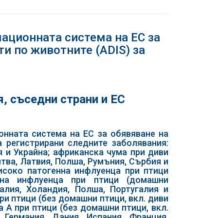
ационната система на ЕС за
и по животните (ADIS) за
, съседни страни и ЕС
ионната система на ЕС за обявяване на
а регистрирани следните заболявания:
 и Украйна; африканска чума при диви
итва, Латвия, Полша, Румъния, Сърбия и
исоко патогенна инфлуенца при птици
нна инфлуенца при птици (домашни
талия, Холандия, Полша, Португалия и
и птици (без домашни птици, вкл. диви
а А при птици (без домашни птици, вкл.
, Германия, Дания, Испания, Франция,