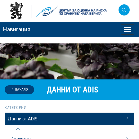
Навигация
Toggl
navig
ДАННИ ОТ ADIS
НАЧАЛО
КАТЕГОРИИ
Данни от ADIS
За центъра