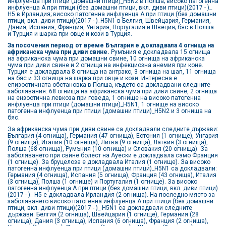
инфлуенца при птици (домашни птици)_H5N2 в Полша; високо патогенна
инфлуенца А при птици (без домашни птици, вкл. диви птици)(2017 - )_
H5 в Ирландия; високо патогенна инфлуенца А при птици (без домашни
птици, вкл. диви птици)(2017 - )_H5N1 в Белгия, Швейцария, Германия,
Дания, Испания, Франция, Унгария, Португалия и Швеция; бяс в Полша
и Турция и шарка при овце и кози в Турция.
За посочения период от време България е докладвала 4 огнища на
африканска чума при диви свине.
Румъния е докладвала 15 огнища
на африканска чума при домашни свине, 10 огнища на африканска
чума при диви свине и 2 огнища на инфекциозна анемия при коне.
Турция е докладвала 8 огнища на антракс, 3 огнища на шап, 11 огнища
на бяс и 33 огнища на шарка при овце и кози. Интересна е
епизоотичната обстановка в Полша, където са докладвани следните
заболявания: 68 огнища на африканска чума при диви свине, 2 огнища
на ензоотична левкоза при говеда, 1 огнище на високо патогенна
инфлуенца при птици (домашни птици)_H5N1, 1 огнище на високо
патогенна инфлуенца при птици (домашни птици)_H5N2 и 3 огнища на
бяс.
За африканска чума при диви свине са докладвали следните държави:
България (4 огнища), Германия (47 огнища), Естония (1 огнище), Унгария
(9 огнища), Италия (10 огнища), Литва (9 огнища), Латвия (3 огнища),
Полша (68 огнища), Румъния (10 огнища) и Словакия (20 огнища). За
заболяването при свине болест на Ауески е докладвала само Франция
(1 огнище). За бруцелоза е докладвала Италия (1 огнище). За високо
патогенна инфлуенца при птици (домашни птици)_H5N1 са докладвали:
Германия (4 огнища), Испания (5 огнища), Франция (43 огнища), Италия
(3 огнища), Полша (1 огнище) и Португалия (1 огнище). За високо
патогенна инфлуенца А при птици (без домашни птици, вкл. диви птици)
(2017 - )_ H5 е докладвала Ирландия (2 огнища). На последно място за
заболяването високо патогенна инфлуенца А при птици (без домашни
птици, вкл. диви птици)(2017 - )_ H5N1 са докладвали следните
държави: Белгия (2 огнища), Швейцария (1 огнище), Германия (28
огнища), Дания (3 огнища), Испания (6 огнища), Франция (2 огнища),