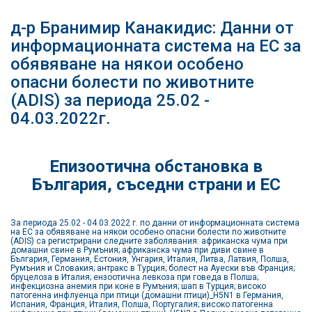
д-р Бранимир Канакидис: Данни от
информационната система на ЕС за
обявяване на някои особено
опасни болести по животните
(ADIS) за периода 25.02 -
04.03.2022г.
Епизоотична обстановка в
България, съседни страни и ЕС
За периода 25.02 - 04.03.2022 г. по данни от информационната система
на ЕС за обявяване на някои особено опасни болести по животните
(ADIS) са регистрирани следните заболявания: африканска чума при
домашни свине в Румъния; африканска чума при диви свине в
България, Германия, Естония, Унгария, Италия, Литва, Латвия, Полша,
Румъния и Словакия; антракс в Турция; болест на Ауески във Франция;
бруцелоза в Италия; ензоотична левкоза при говеда в Полша;
инфекциозна анемия при коне в Румъния; шап в Турция; високо
патогенна инфлуенца при птици (домашни птици)_H5N1 в Германия,
Испания, Франция, Италия, Полша, Португалия; високо патогенна