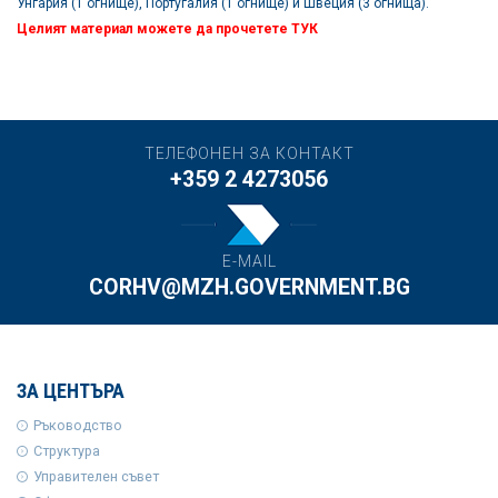
Унгария (1 огнище), Португалия (1 огнище) и Швеция (3 огнища).
Целият материал можете да прочетете
ТУК
ТЕЛЕФОНЕН ЗА КОНТАКТ
+359 2 4273056
E-MAIL
CORHV@MZH.GOVERNMENT.BG
ЗА ЦЕНТЪРА
Ръководство
Структура
Управителен съвет