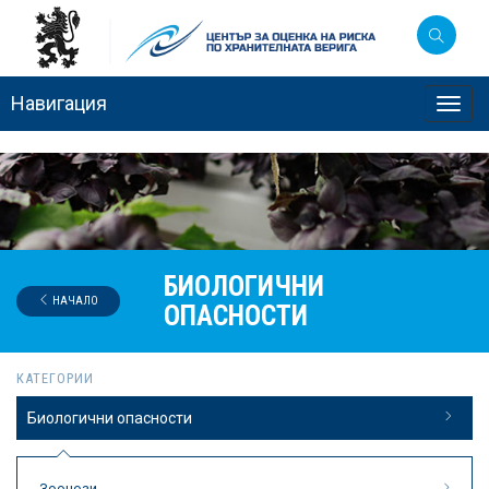
Навигация
Toggl
navig
БИОЛОГИЧНИ
НАЧАЛО
ОПАСНОСТИ
КАТЕГОРИИ
Биологични опасности
Зоонози