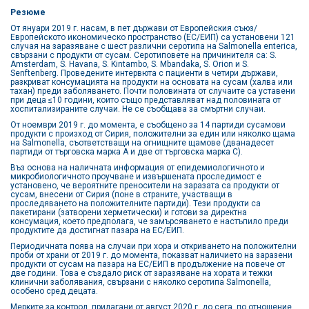
Резюме
От януари 2019 г. насам, в пет държави от Европейския съюз/
Европейското икономическо пространство (ЕС/ЕИП) са установени 121
случая на заразяване с шест различни серотипа на Salmonella enterica,
свързани с продукти от сусам. Серотиповете на причинителя са: S.
Amsterdam, S. Havana, S. Kintambo, S. Mbandaka, S. Orion и S.
Senftenberg. Проведените интервюта с пациенти в четири държави,
разкриват консумацията на продукти на основата на сусам (халва или
тахан) преди заболяването. Почти половината от случаите са уставени
при деца ≤10 години, които също представляват над половината от
хоспитализираните случаи. Не се съобщава за смъртни случаи.
От ноември 2019 г. до момента, е съобщено за 14 партиди сусамови
продукти с произход от Сирия, положителни за един или няколко щама
на Salmonella, съответстващи на огнищните щамове (дванадесет
партиди от търговска марка А и две от търговска марка С).
Въз основа на наличната информация от епидемиологичното и
микробиологичното проучване и извършената проследимост е
установено, че вероятните преносители на заразата са продукти от
сусам, внесени от Сирия (поне в страните, участващи в
проследяването на положителните партиди). Тези продукти са
пакетирани (затворени херметически) и готови за директна
консумация, което предполага, че замърсяването е настъпило преди
продуктите да достигнат пазара на ЕС/ЕИП.
Периодичната поява на случаи при хора и откриването на положителни
проби от храни от 2019 г. до момента, показват наличието на заразени
продукти от сусам на пазара на ЕС/ЕИП в продължение на повече от
две години. Това е създало риск от заразяване на хората и тежки
клинични заболявания, свързани с няколко серотипа Salmonella,
особено сред децата.
Мерките за контрол, прилагани от август 2020 г. до сега, по отношение