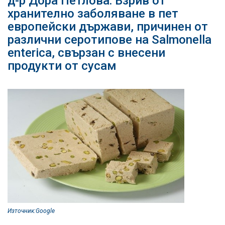
д-р Дора Петлова: Взрив от
хранително заболяване в пет
европейски държави, причинен от
различни серотипове на Salmonella
enterica, свързан с внесени
продукти от сусам
Източник:Google