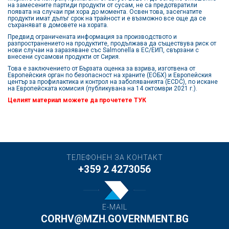
на замесените партиди продукти от сусам, не са предотвратили
появата на случаи при хора до момента. Освен това, засегнатите
продукти имат дълъг срок на трайност и е възможно все още да се
съхраняват в домовете на хората.
Предвид ограничената информация за производството и
разпространението на продуктите, продължава да съществува риск от
нови случаи на заразяване със Salmonella в ЕС/ЕИП, свързани с
внесени сусамови продукти от Сирия.
Това е заключението от Бързата оценка за взрива, изготвена от
Европейския орган по безопасност на храните (EОБХ) и Европейския
център за профилактика и контрол на заболяванията (ECDC), по искане
на Европейската комисия (публикувана на 14 октомври 2021 г.).
Целият материал можете да прочетете
ТУК
ТЕЛЕФОНЕН ЗА КОНТАКТ
+359 2 4273056
E-MAIL
CORHV@MZH.GOVERNMENT.BG