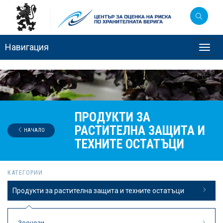
Навигация
Toggl
navig
ПРОДУКТИ ЗА
РАСТИТЕЛНА ЗАЩИТА И
НАЧАЛО
ТЕХНИТЕ ОСТАТЪЦИ
КАТЕГОРИИ
Продукти за растителна защита и техните остатъци
Зоонози