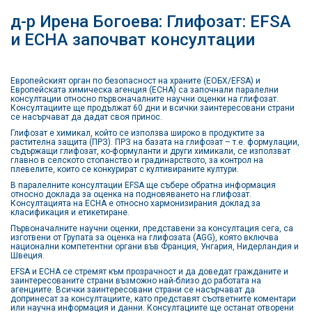
д-р Ирена Богоева: Глифозат: EFSA
и ECHA започват консултации
Европейският орган по безопасност на храните (ЕОБХ/EFSA) и
Европейската химическа агенция (ECHA) са започнали паралелни
консултации относно първоначалните научни оценки на глифозат.
Консултациите ще продължат 60 дни и всички заинтересовани страни
се насърчават да дадат своя принос.
Глифозат е химикал, който се използва широко в продуктите за
растителна защита (ПРЗ). ПРЗ на базата на глифозат – т.е. формулации,
съдържащи глифозат, ко-формуланти и други химикали, се използват
главно в селското стопанство и градинарството, за контрол на
плевелите, които се конкурират с култивираните култури.
В паралелните консултации EFSA ще събере обратна информация
относно доклада за оценка на подновяването на глифозат.
Консултацията на ECHA е относно хармонизирания доклад за
класификация и етикетиране.
Първоначалните научни оценки, представени за консултация сега, са
изготвени от Групата за оценка на глифозата (AGG), която включва
национални компетентни органи във Франция, Унгария, Нидерландия и
Швеция.
EFSA и ECHA се стремят към прозрачност и да доведат гражданите и
заинтересованите страни възможно най-близо до работата на
агенциите. Всички заинтересовани страни се насърчават да
допринесат за консултациите, като представят съответните коментари
или научна информация и данни. Консултациите ще останат отворени