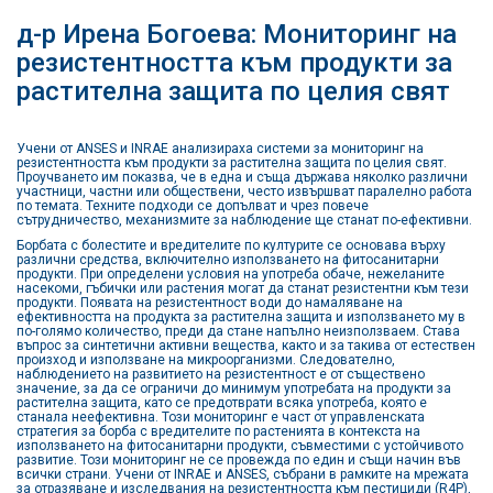
д-р Ирена Богоева: Мониторинг на
резистентността към продукти за
растителна защита по целия свят
Учени от ANSES и INRAE анализираха системи за мониторинг на
резистентността към продукти за растителна защита по целия свят.
Проучването им показва, че в една и съща държава няколко различни
участници, частни или обществени, често извършват паралелно работа
по темата. Техните подходи се допълват и чрез повече
сътрудничество, механизмите за наблюдение ще станат по-ефективни.
Борбата с болестите и вредителите по културите се основава върху
различни средства, включително използването на фитосанитарни
продукти. При определени условия на употреба обаче, нежеланите
насекоми, гъбички или растения могат да станат резистентни към тези
продукти. Появата на резистентност води до намаляване на
ефективността на продукта за растителна защита и използването му в
по-голямо количество, преди да стане напълно неизползваем. Става
въпрос за синтетични активни вещества, както и за такива от естествен
произход и използване на микроорганизми. Следователно,
наблюдението на развитието на резистентност е от съществено
значение, за да се ограничи до минимум употребата на продукти за
растителна защита, като се предотврати всяка употреба, която е
станала неефективна. Този мониторинг е част от управленската
стратегия за борба с вредителите по растенията в контекста на
използването на фитосанитарни продукти, съвместими с устойчивото
развитие. Този мониторинг не се провежда по един и същи начин във
всички страни. Учени от INRAE и ANSES, събрани в рамките на мрежата
за отразяване и изследвания на резистентността към пестициди (R4P),