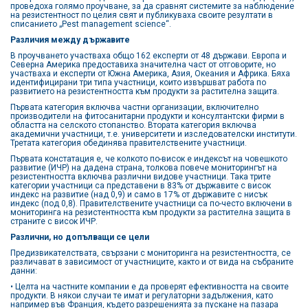
проведоха голямо проучване, за да сравнят системите за наблюдение
на резистентност по целия свят и публикуваха своите резултати в
списанието „Pest management science“.
Различия между държавите
В проучването участваха общо 162 експерти от 48 държави. Европа и
Северна Америка предоставиха значителна част от отговорите, но
участваха и експерти от Южна Америка, Азия, Океания и Африка. Бяха
идентифицирани три типа участници, които извършват работа по
развитието на резистентността към продукти за растителна защита.
Първата категория включва частни организации, включително
производители на фитосанитарни продукти и консултантски фирми в
областта на селското стопанство. Втората категория включва
академични участници, т.е. университети и изследователски институти.
Третата категория обединява правителствените участници.
Първата констатация е, че колкото по-висок е индексът на човешкото
развитие (ИЧР) на дадена страна, толкова повече мониторингът на
резистентността включва различни видове участници. Така трите
категории участници са представени в 83% от държавите с висок
индекс на развитие (над 0,9) и само в 17% от държавите с нисък
индекс (под 0,8). Правителствените участници са по-често включени в
мониторинга на резистентността към продукти за растителна защита в
страните с висок ИЧР.
Различни, но допълващи се цели
Предизвикателствата, свързани с мониторинга на резистентността, се
различават в зависимост от участниците, както и от вида на събраните
данни:
• Целта на частните компании е да проверят ефективността на своите
продукти. В някои случаи те имат и регулаторни задължения, като
например във Франция, където разрешенията за пускане на пазара