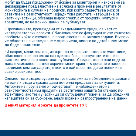
могат да бъдат придружени от искане за мониторинг и изискване за
деклариране пред властите на всякакви промени в резултатите от
мониторинга в случай на продукти, при които съществува риск от
развитие на резистентност. Поради това работата, извършвана от
частни участници, обхваща широк спектър от продукти, култури и
вредители, но не всички данни се публикуват.
• Проучванията, провеждани от академичните среди, са част от
изследователски проекти. Обикновено те се фокусират върху конкретен
проблем, който е изучаван в продължение на няколко години. Въпреки
че областта на изследване е ограничена, нивото на детайлност може
да бъде значително.
• И накрая, мониторингът, извършван от правителствените участници,
обикновено се провежда на годишна база, а резултатите от него
систематично се оповестяват публично. Следователно този подход
дава възможност за дългосрочен мониторинг, въпреки че е насочен
предимно към ситуациите, в които е най-вероятно да се появи или
развие резистентност.
Съвместното съществуване на тези системи за наблюдение в рамките
на една и съща държава дава по-точна представа за ситуацията.
Авторите на проучването подчертават, че наблюдението на
резистентността към продукти за растителна защита би станало по-
ефективно, ако тези участници си сътрудничат повече, за да обединят
капацитета си за събиране, анализиране и разпространение на данни.
Целият материал можете да прочетете
ТУК