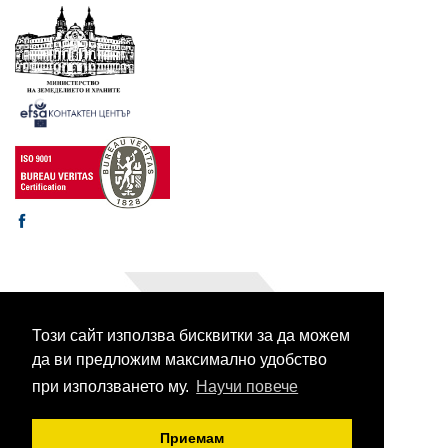
Този сайт използва бисквитки за да можем
© 2003-2026 CORHV
Всички права запазени.
да ви предложим максимално удобство
при използването му.
Научи повече
Приемам