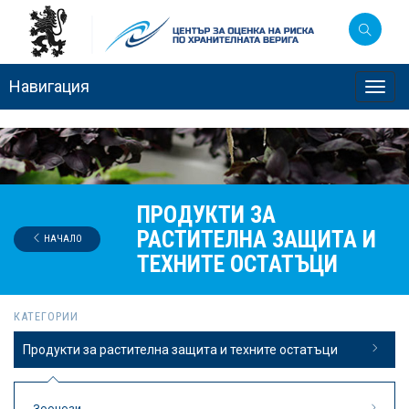
Навигация
Toggl
navig
ПРОДУКТИ ЗА
РАСТИТЕЛНА ЗАЩИТА И
НАЧАЛО
ТЕХНИТЕ ОСТАТЪЦИ
КАТЕГОРИИ
Продукти за растителна защита и техните остатъци
Зоонози