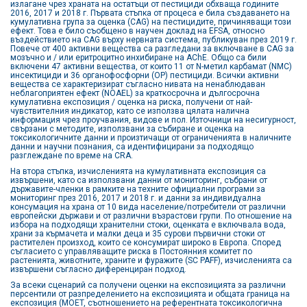
излагане чрез храната на остатъци от пестициди обхваща годините
2016, 2017 и 2018 г. Първата стъпка от процеса е била създаването на
кумулативна група за оценка (CAG) на пестицидите, причиняващи този
ефект. Това е било съобщено в научен доклад на EFSA, относно
въздействието на CAG върху нервната система, публикуван през 2019 г.
Повече от 400 активни вещества са разгледани за включване в CAG за
мозъчно и / или еритроцитно инхибиране на AChE. Общо са били
включени 47 активни вещества, от които 11 от N-метил карбамат (NMC)
инсектициди и 36 органофосфорни (OP) пестициди. Всички активни
вещества се характеризират съгласно нивата на ненаблюдаван
неблагоприятен ефект (NOAEL) за краткосрочна и дългосрочна
кумулативна експозиция / оценка на риска, получени от най-
чувствителния индикатор, като се използва цялата налична
информация чрез проучвания, видове и пол. Източници на несигурност,
свързани с методите, използвани за събиране и оценка на
токсикологичните данни и произтичащи от ограниченията в наличните
данни и научни познания, са идентифицирани за подходящо
разглеждане по време на CRA.
На втора стъпка, изчисленията на кумулативната експозиция са
извършени, като са използвани данни от мониторинг, събрани от
държавите-членки в рамките на техните официални програми за
мониторинг през 2016, 2017 и 2018 г. и данни за индивидуална
консумация на храна от 10 вида население/потребители от различни
европейски държави и от различни възрастови групи. По отношение на
избора на подходящи хранителни стоки, оценката е включвала вода,
храни за кърмачета и малки деца и 35 сурови първични стоки от
растителен произход, които се консумират широко в Европа. Според
съгласието с управляващите риска в Постоянния комитет по
растенията, животните, храните и фуражите (SC PAFF), изчисленията са
извършени съгласно диференциран подход.
За всеки сценарий са получени оценки на експозицията за различни
персентили от разпределението на експозицията и общата граница на
експозиция (MOET, съотношението на референтната токсикологична