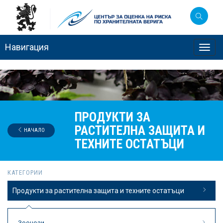
Навигация
Toggl
navig
ПРОДУКТИ ЗА
РАСТИТЕЛНА ЗАЩИТА И
НАЧАЛО
ТЕХНИТЕ ОСТАТЪЦИ
КАТЕГОРИИ
Продукти за растителна защита и техните остатъци
Зоонози