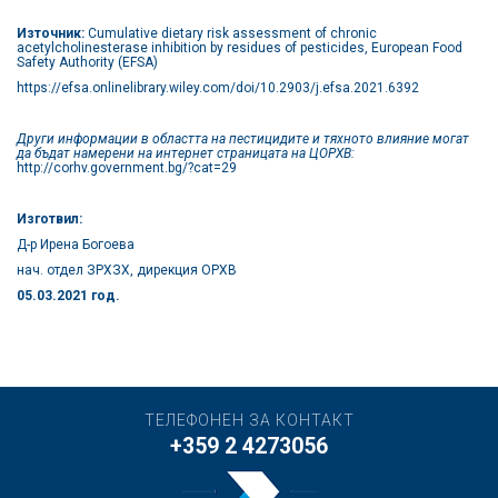
Източник:
Cumulative dietary risk assessment of chronic
acetylcholinesterase inhibition by residues of pesticides,
European Food
Safety Authority (EFSA)
https://efsa.onlinelibrary.wiley.com/doi/10.2903/j.efsa.2021.6392
Други информации в областта на пестицидите и тяхното влияние могат
да бъдат намерени на интернет страницата на ЦОРХВ:
http://corhv.government.bg/?cat=29
Изготвил:
Д-р Ирена Богоева
нач. отдел ЗРХЗХ, дирекция ОРХВ
05.
03
.202
1
год.
ТЕЛЕФОНЕН ЗА КОНТАКТ
+359 2 4273056