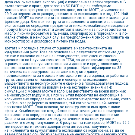
доза към очакваната експозиция) е изчислена за всеки персентил. В
съответствие с прага, договорен в SC PAFF, ще е необходимо
допълнително регулаторно разглеждане, когато MOET, изчислено на
99,9-ия персентил от разпределението на експозицията е под 100. Най-
ниските MOET са изчислени за населението от възрастни италианци и
френски деца. Във всички групи от населението оценките за висока
експозиция се определят предимно от няколко комбинации вещество-
продукт (поява на ометоат и диметоат в маслини за производство на
масло, пиримифос-метил в пшеница, хлорпирифос в портокали и, в по-
малка степен, в най-лошия случай предположения относно появата на
монокротофос и дихлорвос в питейната вода).
Третата и последна стъпка от оценката е характеристиката на
кумулативния риск. Това се основава на резултатите от първите две
стъпки и включва анализ на несигурността, извършен съгласно
указанията на Научния комитет на EFSA, за да се вземат предвид
ограниченията в научните познания и данните и предположенията,
използвани във всички стъпки от оценката. Идентифицирани са 35
източника на несигурност, засягащи входните данни,
предположенията за модела и методологията за оценка, от работната
група, съставена от токсиколози и експерти по експозиция.
Въздейтвието на несигурностите е оценено в последователен подход,
използвайки техники за извличане на експертни знания и 1‐D
симулации с модела Монте Карло. Въздействието на всеки източник
на несигурност върху МОЕТ при 99.9-тия персентил на експозиция е
количествено определено за италианското възрастно население, което
е избрано за референтна популация, тъй като показва най-ниската
прогнозна МОЕТ. Това показва, че несигурността има променливи
ефекти. Комбинираното въздействие на източниците на несигурност е
количествено определено за италианското възрастно население.
Оценени са зависимости между източниците на несигурност и
разликите между популациите. В резултат на този процес, МОЕТ на 99.9-
тия персентил и техните доверителни интервали, получени от
изчисленията на кумулативната експозиция са коригирани, за да се
вземе предвид общото въздействие на несигурността и вероятността