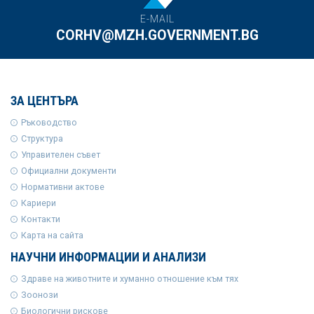
E-MAIL
CORHV@MZH.GOVERNMENT.BG
ЗА ЦЕНТЪРА
Ръководство
Структура
Управителен съвет
Официални документи
Нормативни актове
Кариери
Контакти
Карта на сайта
НАУЧНИ ИНФОРМАЦИИ И АНАЛИЗИ
Здраве на животните и хуманно отношение към тях
Зоонози
Биологични рискове