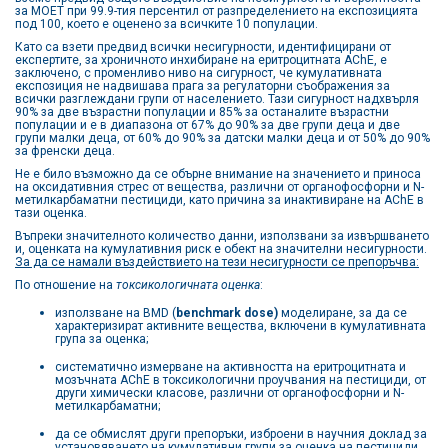
за МОЕТ при 99.9-тия персентил от разпределението на експозицията
под 100, което е оценено за всичките 10 популации.
Като са взети предвид всички несигурности, идентифицирани от
експертите, за хроничното инхибиране на еритроцитната AChE, е
заключено, с променливо ниво на сигурност, че кумулативната
експозиция не надвишава прага за регулаторни съображения за
всички разглеждани групи от населението. Тази сигурност надхвърля
90% за две възрастни популации и 85% за останалите възрастни
популации и е в диапазона от 67% до 90% за две групи деца и две
групи малки деца, от 60% до 90% за датски малки деца и от 50% до 90%
за френски деца.
Не е било възможно да се обърне внимание на значението и приноса
на оксидативния стрес от вещества, различни от органофосфорни и N-
метилкарбаматни пестициди, като причина за инактивиране на AChE в
тази оценка.
Въпреки значителното количество данни, използвани за извършването
и, оценката на кумулативния риск е обект на значителни несигурности.
За да се намали въздействието на тези несигурности се препоръчва:
По отношение на
токсикологичната оценка
:
използване на BMD (
benchmark dose
)
моделиране, за да се
характеризират активните вещества, включени в кумулативната
група за оценка;
систематично измерване на активността на еритроцитната и
мозъчната AChE в токсикологични проучвания на пестициди, от
други химически класове, различни от органофосфорни и N-
метилкарбаматни;
да се обмислят други препоръки, изброени в научния доклад за
установяването на кумулативни групи за оценка на пестициди,