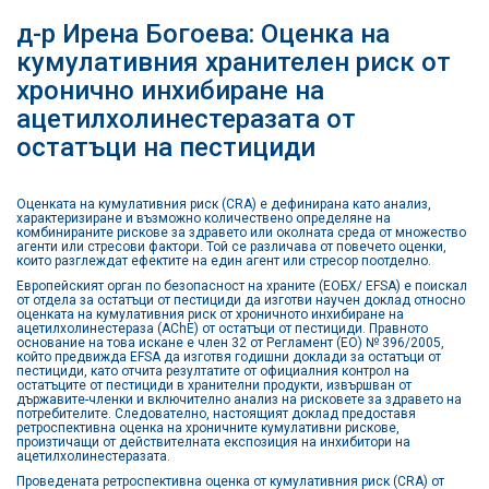
д-р Ирена Богоева: Оценка на
кумулативния хранителен риск от
хронично инхибиране на
ацетилхолинестеразата от
остатъци на пестициди
Оценката на кумулативния риск (CRA) е дефинирана като анализ,
характеризиране и възможно количествено определяне на
комбинираните рискове за здравето или околната среда от множество
агенти или стресови фактори. Той се различава от повечето оценки,
които разглеждат ефектите на един агент или стресор поотделно.
Европейският орган по безопасност на храните (ЕОБХ/ EFSA) е поискал
от отдела за остатъци от пестициди да изготви научен доклад относно
оценката на кумулативния риск от хроничното инхибиране на
ацетилхолинестераза (AChE) от остатъци от пестициди. Правното
основание на това искане е член 32 от Регламент (ЕО) № 396/2005,
който предвижда EFSA да изготвя годишни доклади за остатъци от
пестициди, като отчита резултатите от официалния контрол на
остатъците от пестициди в хранителни продукти, извършван от
държавите-членки и включително анализ на рисковете за здравето на
потребителите. Следователно, настоящият доклад предоставя
ретроспективна оценка на хроничните кумулативни рискове,
произтичащи от действителната експозиция на инхибитори на
ацетилхолинестеразата.
Проведената ретроспективна оценка от кумулативния риск (CRA) от