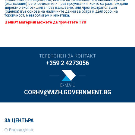
(експозиция) се определя или чрез проучвания, които са разглеждали
директно експозицията чрез вдишване, или чрез екстраполация
(оценка) въз основа на наличните данни за остра и дългосрочна
токсичност, метаболизъм и кинетика.
Целият материал можете да прочетете
ТУК
ТЕЛЕФОНЕН ЗА КОНТАКТ
+359 2 4273056
E-MAIL
CORHV@MZH.GOVERNMENT.BG
ЗА ЦЕНТЪРА
Ръководство