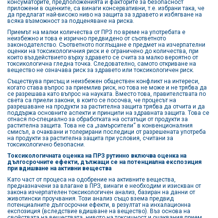
консуматорите, предположенията и факторите за безопасност
приложени в оценките, са винаги консервативни, т.е. избрани така, че
да предлагат най-високо ниво на защита за здравето и избягване на
всяка възможност за подценяване на риска.
Приемът на малки количества от ПРЗ по време на употребата е
неизбежно и това е изрично предвидено от съответното
законодателство. Съответното поглъщане е предмет на изчерпателни
оценки на токсикологичния риск и е ограничено до количества, при
които въздействието върху здравето се счита за малко вероятно от
токсикологична гледна точка. Следователно, самото откриване на
вещество не означава риск за здравето или токсикологичен риск.
Съществува присъщ и неизбежен обществен конфликт на интереси,
когато става въпрос за приемлив риск, но това не може и не трябва да
се разрешава като въпрос на науката. Вместо това, правителствата по
света са приели закони, в които се посочва, че процесът на
разрешаване на продукти за растителна защита трябва да отчита и да
поддържа основните аспекти и принципи на здравната защита. Това се
отнася по-специално за обработката на остатъци от продукти за
растителна защита. Това не са „замърсители“ в конвенционалния
смисъл, а очаквани и толерирани последици от разрешената употреба
на продукти за растителна защита при условия, считани за
токсикологично безопасни.
Токсикологичната оценка на ПРЗ рутинно включва оценка на
дългосрочните ефекти, дължащи се на потенциална експозиция
при вдишване на активни вещества
Като част от процеса на одобрение на активните вещества,
предназначени за влагане в ПРЗ, винаги е необходим и изискван от
закона изчерпателен токсикологичен анализ, базиран на данни от
животински проучвания. Този анализ също взема предвид
потенциалните дългосрочни ефекти, в резултат на инхалационна
експозиция (вследствие вдишване на вещество). Въз основа на
свойствата на веществата, нивото на токсичност и очаквания прием