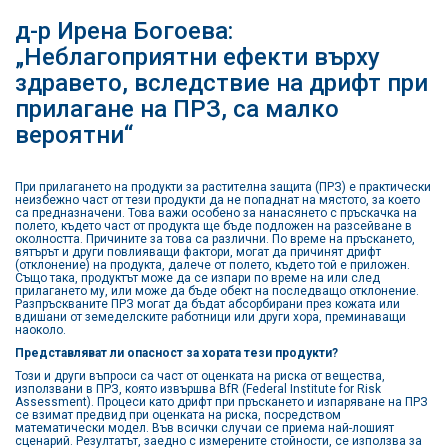
д-р Ирена Богоева:
„Неблагоприятни ефекти върху
здравето, вследствие на дрифт при
прилагане на ПРЗ, са малко
вероятни“
При прилагането на продукти за растителна защита (ПРЗ) е практически
неизбежно част от тези продукти да не попаднат на мястото, за което
са предназначени. Това важи особено за нанасянето с пръскачка на
полето, където част от продукта ще бъде подложен на разсейване в
околността. Причините за това са различни. По време на пръскането,
вятърът и други повлияващи фактори, могат да причинят дрифт
(отклонение) на продукта, далече от полето, където той е приложен.
Също така, продуктът може да се изпари по време на или след
прилагането му, или може да бъде обект на последващо отклонение.
Разпръскваните ПРЗ могат да бъдат абсорбирани през кожата или
вдишани от земеделските работници или други хора, преминаващи
наоколо.
Представляват ли опасност за хората тези продукти?
Този и други въпроси са част от оценката на риска от вещества,
използвани в ПРЗ, която извършва BfR (Federal Institute for Risk
Assessment). Процеси като дрифт при пръскането и изпаряване на ПРЗ
се взимат предвид при оценката на риска, посредством
математически модел. Във всички случаи се приема най-лошият
сценарий. Резултатът, заедно с измерените стойности, се използва за