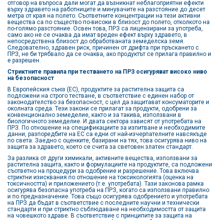
отговор на въпроса дали могат да възникнат неблагоприятни ефекти
върху здравето на работниците и минувачите на разстояние до десет
метра от края на полето. Съответните концентрации на тези активни
вещества са по същество по-високи в близост до полето, отколкото на
по-голямо разстояние. Освен това, ПРЗ са лицензирани за употреба,
само ако не се очаква да имат вреден ефект върху здравето, в
непосредствена близост до обработваната земеделска земя.
Следователно, здравен риск, причинен от дрифта при пръскането с
ПРЗ, не би трябвало да се очаква, ако продуктът се прилага правилно и
е разрешен.
Стриктните правила при тестването на ПРЗ осигуряват високо ниво
на безопасност
В Европейския съюз (ЕС), продуктите за растителна защита са
подложени на строго тестване, в съответствие с единен набор от
законодателство за безопасност, с цел да защитават консуматорите и
околната среда. Тези закони се прилагат за продукти, одобрени за
конвенционално земеделие, както и за такива, използвани в
биологичното земеделие. И двата сектора зависят от употребата на
ПРЗ. По отношение на спецификациите за изпитване и необходимите
данни, разпоредбите на ЕС са едни от най-изчерпателните навсякъде
по света. Заедно с оценките, базирани на тях, това осигурява ниво на
защита за здравето, което се счита за световен златен стандарт.
За разлика от други химикали, активните вещества, използвани за
растителна защита, както и формулациите на продуктите, са подложени
съответно на процедури за одобрение и разрешение. Това включва
стриктни изисквания по отношение на токсикологията (оценка на
токсичността) и приложението (т.е. употребата). Тази законова рамка
осигурява безопасна употреба на ПРЗ, когато са използвани правилно
и по предназначение. Това също осигурява одобрението и употребата
на ПРЗ да бъдат в съответствие с последните научни и технически
стандарти и при стриктно съблюдаване на необходимостта от защита
на човешкото здраве. В съответствие с принципите за защита на