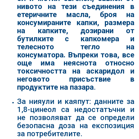
нивото на тези съединения в
етеричните масла, броя на
консумираните капки, размера
на капките, дозирани от
бутилките с капкомера и
телесното тегло на
консуматора. Въпреки това, все
още има неяснота относно
токсичността на аскаридол и
неговото присъствие в
продуктите на пазара
.
За нияули и каяпут: данните за
1,8-цинеол са недостатъчни и
не позволяват да се определи
безопасна доза на експозиция
за потребителите.