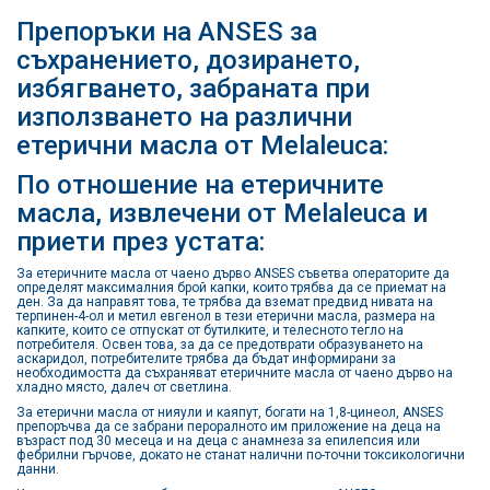
Препоръки на ANSES за
съхранението, дозирането,
избягването, забраната при
използването на различни
етерични масла от Melaleuca:
По отношение на етеричните
масла, извлечени от Melaleuca и
приети през устата:
За етеричните масла от чаено дърво ANSES съветва операторите да
определят максималния брой капки, които трябва да се приемат на
ден. За да направят това, те трябва да вземат предвид нивата на
терпинен-4-ол и метил евгенол в тези етерични масла, размера на
капките, които се отпускат от бутилките, и телесното тегло на
потребителя. Освен това, за да се предотврати образуването на
аскаридол, потребителите трябва да бъдат информирани за
необходимостта да съхраняват етеричните масла от чаено дърво на
хладно място, далеч от светлина.
За етерични масла от нияули и каяпут, богати на 1,8-цинеол, ANSES
препоръчва да се забрани пероралното им приложение на деца на
възраст под 30 месеца и на деца с анамнеза за епилепсия или
фебрилни гърчове, докато не станат налични по-точни токсикологични
данни.