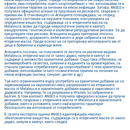
ефекти, има потребители, които злоупотребяват с тях, използвайки ги в
спомагателни терапии за лечение на някои инфекции. Затова, ANSES е
получила официално искане за проучване на рисковете, свързани с
приема им. В становището си Агенцията потвърждава, че според
сегашното състояние на научните познания, консумацията на
определени вещества, съдържащи се в етеричните масла на
Melaleuca, може да породи неврологични (нияули и каяпут),
канцерогенни, генотоксични и възможни репродуктивни рискове. За да
предотврати тези рискове, Агенцията издава препоръки относно
съхранението, дозирането, избягването и дори забраната на тези
етерични масла. Преди всичко не се препоръчва използването им от
деца и бременни и кърмещи жени.
Агенцията посочва, че получените от листата на различни видове
Melaleuca, етерични масла от чаено дърво, нияули и каяпут се
съдържат в множество хранителни добавки. Също така отбелязва, че
антимикробните свойства, заявени в изданията за ароматерапия, са
станали причина потребителите да злоупотребяват с тези хранителни
добавки, използвайки ги като спомагателни терапии за лечение на
някои инфекции (ангина, синузит, цистит и др.).
Тъй като ограниченията върху употребата на хранителни добавки не са
хармонизирани на европейско ниво, разрешението на етеричните
масла от Melaleuca в хранителните добавки варира в зависимост от
държавата. Например, те са разрешени в Италия, но забранени в
Белгия. В този контекст ANSES е получила официално искане да проучи
рисковете, свързани с етеричните масла от Melaleuca в хранителните
добавки, както и условията, които най-вероятно гарантират
безопасното им използване от потребителите.
В своята експертна оценка ANSES идентифицира няколко
обезпокоителни вещества, съдържащи се в етеричните масла от чаено
дърво, нияули и каяпут, както следва: