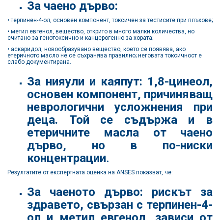
За чаено дърво:
• терпинен-4-ол, основен компонент, токсичен за тестисите при плъхове;
• метил евгенол, вещество, открито в много малки количества, но
считано за генотоксично и канцерогенно за хората;
• аскаридол, новообразувано вещество, което се появява, ако
етеричното масло не се съхранява правилно; неговата токсичност е
слабо документирана.
За нияули и каяпут: 1,8-цинеол,
основен компонент, причиняващ
неврологични усложнения при
деца. Той се съдържа и в
етеричните масла от чаено
дърво, но в по-ниски
концентрации
.
Резултатите от експертната оценка на ANSES показват, че:
За чаеното дърво: рискът за
здравето, свързан с терпинен-4-
ол и метил евгенол, зависи от