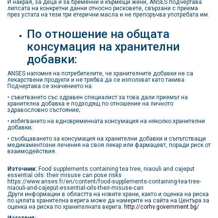
И накрая, за деца и за бременни и кърмещи жени, ANSES подчертава
липсата на конкретни данни относно рисковете, свързани с приема
през устата на тези три етерични масла и не препоръчва употребата им.
По отношение на общата
консумация на хранителни
добавки:
ANSES напомня на потребителите, че хранителните добавки не са
лекарствени продукти и не трябва да се използват като такива.
Подчертава се значението на:
• съветването със здравен специалист за това дали приемът на
хранителна добавка е подходящ по отношение на личното
здравословно състояние;
• избягването на едновременната консумация на няколко хранителни
добавки;
• съобщаването за консумация на хранителни добавки и съпътстващи
медикаментозни лечения на своя лекар или фармацевт, поради риск от
взаимодействия.
Източник:
Food supplements containing tea tree, niaouli and cajeput
essential oils: their misuse can pose risks
https://www.anses.fr/en/content/food-supplements-containing-tea-tree-
niaouli-and-cajeput-essential-oils-their-misuse-can
Други информации в областта на новите храни, както и оценка на риска
по цялата хранителна верига може да намерите на сайта на Центъра за
оценка на риска по хранителната верига:
http://corhv.government.bg/
Изготвил: