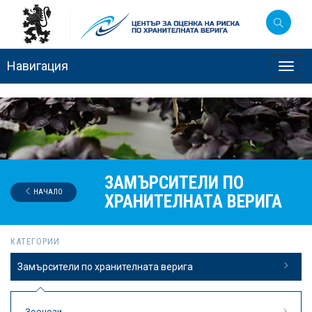
Навигация
Toggl
navig
ЗАМЪРСИТЕЛИ ПО
НАЧАЛО
ХРАНИТЕЛНАТА ВЕРИГА
КАТЕГОРИИ
Замърсители по хранителната верига
Зоонози