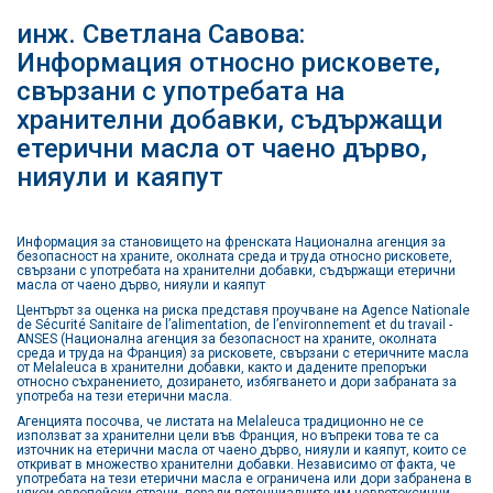
инж. Светлана Савова:
Информация относно рисковете,
свързани с употребата на
хранителни добавки, съдържащи
етерични масла от чаено дърво,
нияули и каяпут
Информация за становището на френската Национална агенция за
безопасност на храните, околната среда и труда относно рисковете,
свързани с употребата на хранителни добавки, съдържащи етерични
масла от чаено дърво, нияули и каяпут
Центърът за оценка на риска представя проучване на Agence Nationale
de Sécurité Sanitaire de l’alimentation, de l’environnement et du travail -
ANSES (Национална агенция за безопасност на храните, околната
среда и труда на Франция) за рисковете, свързани с етеричните масла
от Melaleuca в хранителни добавки, както и дадените препоръки
относно съхранението, дозирането, избягването и дори забраната за
употреба на тези етерични масла.
Агенцията посочва, че листата на Melaleuca традиционно не се
използват за хранителни цели във Франция, но въпреки това те са
източник на етерични масла от чаено дърво, нияули и каяпут, които се
откриват в множество хранителни добавки. Независимо от факта, че
употребата на тези етерични масла е ограничена или дори забранена в
някои европейски страни, поради потенциалните им невротоксични