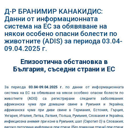
Д-Р БРАНИМИР КАНАКИДИС:
Данни от информационната
система на ЕС за обявяване на
някои особено опасни болести по
животните (ADIS) за периода 03.04-
09.04.2025 г.
Епизоотична обстановка в
България
,
съседни страни и ЕС
За периода
03.04
-
09
.0
4
.2025
г.
по данни от информационната
система на ЕС за обявяване на някои особено опасни болести по
животните (ADIS) са регистрирани следните заболявания:
африканска чума при домашни свине
в Румъния и Украйна;
африканска чума при диви свине
в Германия, Естония, Гърция,
Унгария, Италия, Литва, Латвия, Полша, Румъния, Словакия и Украйна;
инфекциозна анемия при коне
в Румъния;
шап (Серотип О)
в Словакия;
високо патогенна инфлуенца при птици (без домашни птици) при птици,