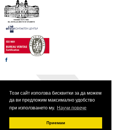
Този сайт използва бисквитки за да можем
© 2003-2026 CORHV
Всички права запазени.
да ви предложим максимално удобство
при използването му.
Научи повече
Приемам