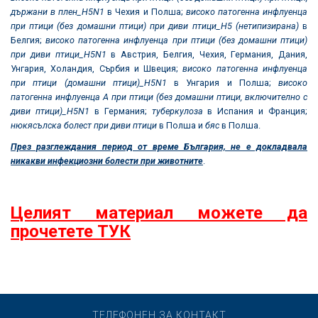
държани в плен_
H5N1
в Чехия и Полша;
високо патогенна инфлуенца
при птици (без домашни птици) при диви птици_Н5 (нетипизирана)
в
Белгия;
високо патогенна инфлуенца при птици (без домашни птици)
при диви птици_
H5N1
в Австрия, Белгия, Чехия, Германия, Дания,
Унгария, Холандия, Сърбия и Швеция;
високо патогенна инфлуенца
при птици (домашни птици)_
H5N1
в Унгария и Полша;
високо
патогенна инфлуенца А при птици (без домашни птици, включително с
диви птици)_
H5N1
в Германия;
туберкулоза
в Испания и Франция;
нюкясълска болест при диви птици
в Полша и
бяс
в Полша.
През разглеждания период от време България, не е докладвала
никакви инфекциозни болести при животните
.
Целият материал можете да
прочетете ТУК
ТЕЛЕФОНЕН ЗА КОНТАКТ