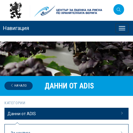
Навигация
Toggl
navig
ДАННИ ОТ ADIS
НАЧАЛО
КАТЕГОРИИ
Данни от ADIS
За центъра