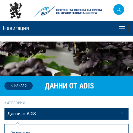
Навигация
Toggl
navig
ДАННИ ОТ ADIS
НАЧАЛО
КАТЕГОРИИ
Данни от ADIS
За центъра