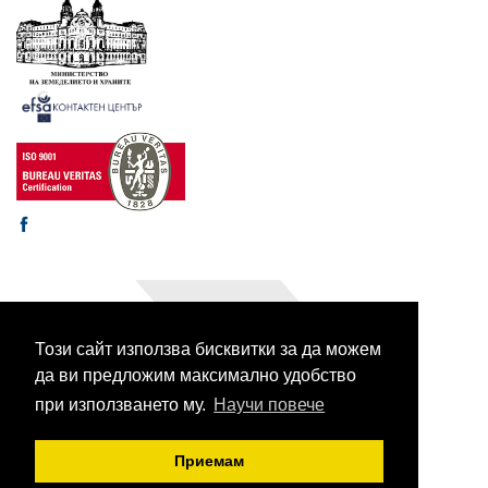
Този сайт използва бисквитки за да можем
© 2003-2026 CORHV
Всички права запазени.
да ви предложим максимално удобство
при използването му.
Научи повече
Приемам