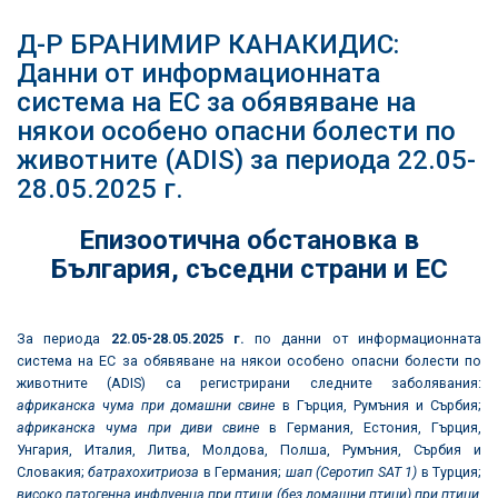
Д-Р БРАНИМИР КАНАКИДИС:
Данни от информационната
система на ЕС за обявяване на
някои особено опасни болести по
животните (ADIS) за периода 22.05-
28.05.2025 г.
Епизоотична обстановка в
България
,
съседни страни и ЕС
За периода
22.05
-
28
.0
5
.2025
г.
по данни от информационната
система на ЕС за обявяване на някои особено опасни болести по
животните (ADIS) са регистрирани следните заболявания:
африканска чума при домашни свине
в Гърция, Румъния и Сърбия;
африканска чума при диви свине
в Германия, Естония, Гърция,
Унгария, Италия, Литва, Молдова, Полша, Румъния, Сърбия и
Словакия;
батрахохитриоза
в Германия;
шап (Серотип
SAT 1)
в Турция;
високо патогенна инфлуенца при птици (без домашни птици) при птици,