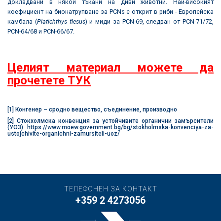
докладвани в някои тъкани на диви животни. Най-високият
коефициент на бионатрупване за PCNs е открит в риби - Европейска
камбала (
Platichthys flesus
) и миди за PCN-69, следван от PCN-71/72,
PCN-64/68 и PCN-66/67.
Целият материал можете да
прочетете ТУК
[1]
Конгенер – сродно вещество, съединение, производно
[2]
Стокхолмска конвенция за устойчивите органични замърсители
(УОЗ)
https://www.moew.government.bg/bg/stokholmska-konvenciya-za-
ustojchivite-organichni-zamursiteli-uoz/
ТЕЛЕФОНЕН ЗА КОНТАКТ
+359 2 4273056