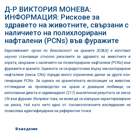
Д-Р ВИКТОРИЯ МОНЕВА:
ИНФОРМАЦИЯ: Рискове за
здравето на животните, свързани с
наличието на полихлорирани
нафталени (PCNs) във фуражите
Европейският орган по безопасност на храните (ЕОБХ) e изготвил
научно становище относно рисковете за здравето на животните и
хората, свързани с наличието на полихлорирани нафталени (PCNs) във
фуражите и храните. Оценката се съсредоточава върху хексахлорирани
нафталени (хекса CNs) поради много ограничени данни за други кон-
генерации PCNs. За оценка на хранителната експозиция на животни,
отглеждани за производство на храни и домашни любимци, са
използвани двеста и седемнадесет (217) аналитични резултата за хекса
CN във фуражи. Въпреки това, не може да се извърши характеризиране
на риска, тъй като нито едно от токсикологичните изследвания не
позволява идентифициране на референтни точки.
Въведение