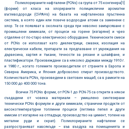
Полихлорираните нафталeни (PCNs) са група от 75 конгенера
[1]
(форми) от класа на хлорираните полициклични ароматни
въглеводороди (Cl-PAHs) на базата на нафталенова пръстенна
система, в която един или повече водородни атоми са заменени с
хлор. Те се появяват в околната среда при неволно замърсяване с
промишлени химикали, от процеси на горене (изгаряне) и чрез
отделяне от по-старо електрическо оборудване. Техническите смеси
от PCNs се използват като диелектрици, смазки, изолация на
електрически кабели, препарати за предпазване от увреждания на
дървесина, хартия и тъкани, течности за рязане и шлайфане, и
пластификатори. Произвеждани са в няколко държави между 1910 г.
и 1980 г., когато големите производители от страните в Европа и
Северна Америка, и Япония доброволно спират производството.
Количествата PCNs, произведени в световен мащаб, са в рамките на
150 000 до 400 000 тона.
Всички 75 PCNs форми, от PCN-1 до PCN-75 са открити в някои
създадени от човека материали – умишлено синтезирани
технически PCNs формули и други химикали, странични продукти от
високотемпературни топлинни процеси (летлива пепел и други
емисии от изгаряне на отпадъци, производство на цимент, топене на
метални руди и скрап). Полихлорираните нафталени се
разпространяват навсякъде – във въздуха на помещенията и