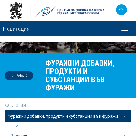
Навигация
Toggl
navig
ФУРАЖНИ ДОБАВКИ,
ПРОДУКТИ И
НАЧАЛО
СУБСТАНЦИИ ВЪВ
ФУРАЖИ
КАТЕГОРИИ
Фуражни добавки, продукти и субстанции във фуражи
Зоонози