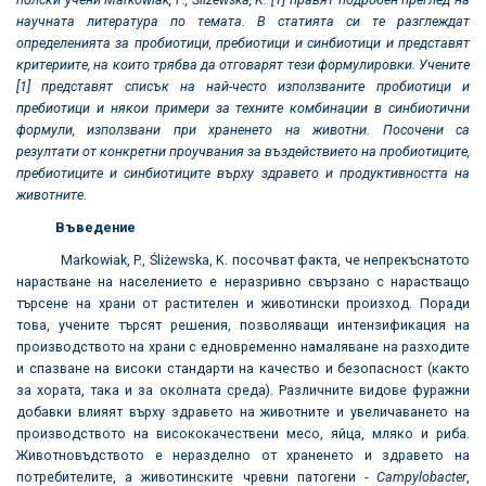
научната литература по темата. В статията си те разглеждат
определенията за пробиотици, пребиотици и синбиотици и представят
критериите, на които трябва да отговарят тези формулировки. Учените
[1] представят списък на най-често използваните пробиотици и
пребиотици и някои примери за техните комбинации в синбиотични
формули, използвани при храненето на животни. Посочени са
резултати от конкретни проучвания за въздействието на пробиотиците,
пребиотиците и синбиотиците върху здравето и продуктивността на
животните.
Въведение
Markowiak, P., Śliżewska, K. посочват факта, че непрекъснатото
нарастване на населението е неразривно свързано с нарастващо
търсене на храни от растителен и животински произход. Поради
това, учените търсят решения, позволяващи интензификация на
производството на храни с едновременно намаляване на разходите
и спазване на високи стандарти на качество и безопасност (както
за хората, така и за околната среда). Различните видове фуражни
добавки влияят върху здравето на животните и увеличаването на
производството на висококачествени месо, яйца, мляко и риба.
Животновъдството е неразделно от храненето и здравето на
потребителите, а животинските чревни патогени -
Campylobacter
,