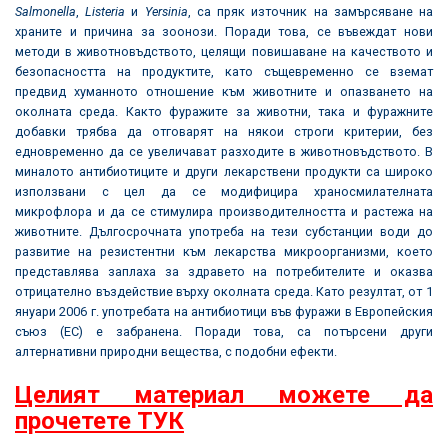
Salmonella
,
Listeria
и
Yersinia
, са пряк източник на замърсяване на
храните и причина за зоонози. Поради това, се въвеждат нови
методи в животновъдството, целящи повишаване на качеството и
безопасността на продуктите, като същевременно се вземат
предвид хуманното отношение към животните и опазването на
околната среда. Както фуражите за животни, така и фуражните
добавки трябва да отговарят на някои строги критерии, без
едновременно да се увеличават разходите в животновъдството. В
миналото антибиотиците и други лекарствени продукти са широко
използвани с цел да се модифицира храносмилателната
микрофлора и да се стимулира производителността и растежа на
животните. Дългосрочната употреба на тези субстанции води до
развитие на резистентни към лекарства микроорганизми, което
представлява заплаха за здравето на потребителите и оказва
отрицателно въздействие върху околната среда. Като резултат, от 1
януари 2006 г. употребата на антибиотици във фуражи в Европейския
съюз (ЕС) е забранена. Поради това, са потърсени други
алтернативни природни вещества, с подобни ефекти.
Целият материал можете да
прочетете ТУК