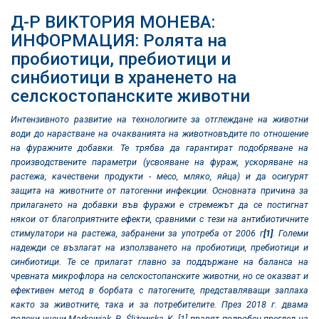
Д-Р ВИКТОРИЯ МОНЕВА:
ИНФОРМАЦИЯ: Ролята на
пробиотици, пребиотици и
синбиотици в храненето на
селскостопанските животни
Интензивното развитие на технологиите за отглеждане на животни
води до нарастване на очакванията на животновъдите по отношение
на фуражните добавки. Те трябва да гарантират подобряване на
производствените параметри (усвояване на фураж, ускоряване на
растежа, качествени продукти - месо, мляко, яйца) и да осигурят
защита на животните от патогенни инфекции. Основната причина за
прилагането на добавки във фуражи е стремежът да се постигнат
някои от благоприятните ефекти, сравними с тези на антибиотичните
стимулатори на растежа, забранени за употреба от 2006 г
[1]
. Големи
надежди се възлагат на използването на пробиотици, пребиотици и
синбиотици.
Те се прилагат главно за поддържане на баланса на
чревната микрофлора на селскостопанските животни, но се оказват и
ефективен метод в борбата с патогените, представляващи заплаха
както за животните, така и за потребителите. През 2018 г. двама
полски учени Markowiak, P., Śliżewska, K.
[1]
правят подробен преглед на