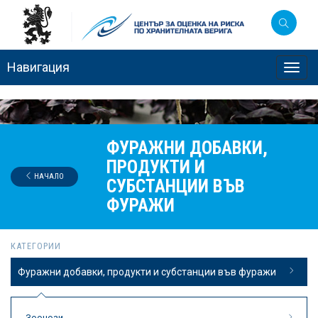
Навигация
Toggl
navig
ФУРАЖНИ ДОБАВКИ,
ПРОДУКТИ И
НАЧАЛО
СУБСТАНЦИИ ВЪВ
ФУРАЖИ
КАТЕГОРИИ
Фуражни добавки, продукти и субстанции във фуражи
Зоонози