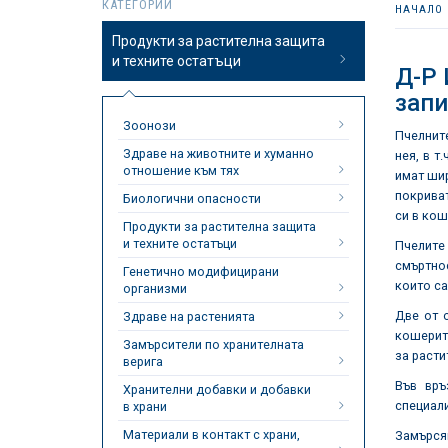
КАТЕГОРИИ
НАЧАЛО
Продукти за растителна защита
и техните остатъци
Д-Р
запи
Зоонози
Пчелните
Здраве на животните и хуманно
нея, в т
отношение към тях
имат шир
покриват
Биологични опасности
си в кош
Продукти за растителна защита
и техните остатъци
Пчелите 
смъртнос
Генетично модифицирани
които са
организми
Две от 
Здраве на растенията
кошерите
Замърсители по хранителната
за расти
верига
Във връ
Хранителни добавки и добавки
специали
в храни
Материали в контакт с храни,
Замърсяв