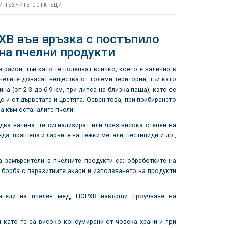
И ТЕХНИТЕ ОСТАТЪЦИ
В във връзка с постъпило
на пчелни продукти
район, тъй като те полепват всичко, което е налично в
Пчелите донасят вещества от големи територии, тъй като
а (от 2-3 до 6-9 км, при липса на близка паша), като се
 и от дърветата и цветята. Освен това, при прибирането
ва към останалите пчели.
ва начина: те сигнализират или чрез висока степен на
да, прашеца и ларвите на тежки метали, пестициди и др.,
а замърсители в пчелните продукти са: обработките на
 борба с паразитните акари и използването на продукти
ители на пчелен мед, ЦОРХВ извърши проучване на
 като те са високо консумирани от човека храни и при