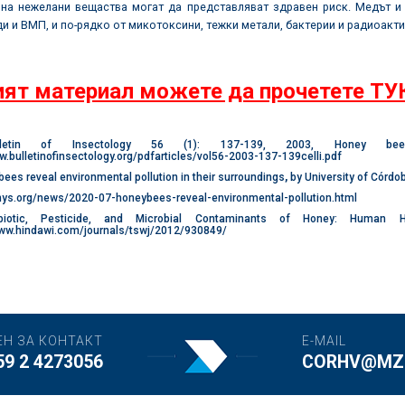
 на нежелани вещаства могат да представляват здравен риск. Медът и
и и ВМП, и по-рядко от микотоксини, тежки метали, бактерии и радиоакт
ят материал можете да прочетете ТУ
etin of Insectology 56 (1): 137-139, 2003, Honey bees a
w.bulletinofinsectology.org/pdfarticles/vol56-2003-137-139celli.pdf
es reveal environmental pollution in their surroundings
,
by
University of Córdo
phys.org/news/2020-07-honeybees-reveal-environmental-pollution.html
iotic, Pesticide, and Microbial Contaminants of Honey: Human 
www.hindawi.com/journals/tswj/2012/930849/
ЕН ЗА КОНТАКТ
E-MAIL
59 2 4273056
CORHV@MZH