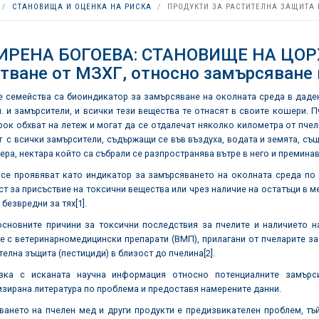
СТАНОВИЩА И ОЦЕНКА НА РИСКА
ПРОДУКТИ ЗА РАСТИТЕЛНА ЗАЩИТА 
 ИРЕНА БОГОЕВА: СТАНОВИЩЕ НА ЦОРХ
тване от МЗХГ, относно замърсяване 
 семейства са биоиндикатор за замърсяване на околната среда в даден 
.ч. и замърсители, и всички тези вещества те отнасят в своите кошери. 
ок обхват на летеж и могат да се отдалечат няколко километра от пчелин
 с всички замърсители, съдържащи се във въздуха, водата и земята, също
ера, нектара който са събрали се разпространява вътре в него и премина
се проявяват като индикатор за замърсяването на околната среда по д
т за присъствие на токсични вещества или чрез наличие на остатъци в ме
 безвредни за тях
[1]
.
основните причини за токсични последствия за пчелите и наличието н
 с ветеринарномедицински препарати (ВМП), прилагани от пчеларите за
телна зъщита (пестициди) в близост до пчелина
[2]
.
зка с исканата научна информация относно потенциалните замърс
зирана литература по проблема и предоставя намерените данни.
ането на пчелен мед и други продукти е предизвикателен проблем, тъй