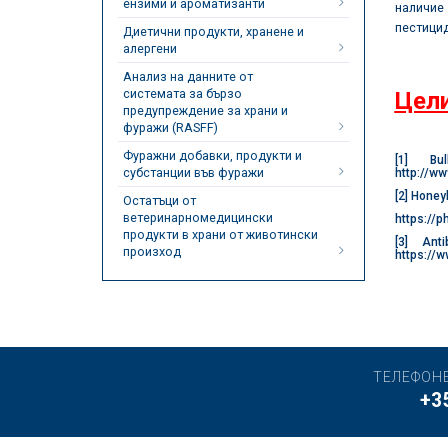
ензими и ароматизанти
наличие
пестицид
Диетични продукти, хранене и
алергени
Анализ на данните от
системата за бързо
Цели
предупреждение за храни и
фуражи (RASFF)
Фуражни добавки, продукти и
[1]
Bull
субстанции във фуражи
http://ww
[2]
Honeybe
Остатъци от
ветеринарномедицински
https://
продукти в храни от животински
[3]
Antib
произход
https://
ТЕЛЕФОН
+3