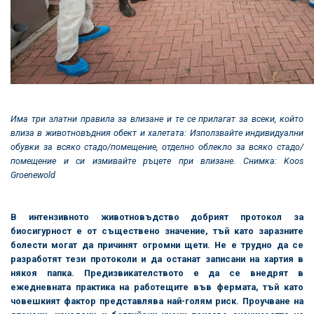
Има три златни правила за влизане и те се прилагат за всеки, който
влиза в животновъдния обект и халетата: Използвайте индивидуални
обувки за всяко стадо/помещение, отделно облекло за всяко стадо/
помещение и си измивайте ръцете при влизане. Снимка: Koos
Groenewold
В интензивното животновъдство добрият протокол за
биосигурност е от съществено значение, тъй като заразните
болести могат да причинят огромни щети. Не е трудно да се
разработят тези протоколи и да останат записани на хартия в
някоя папка. Предизвикателството е да се внедрят в
ежедневната практика на работещите във фермата, тъй като
човешкият фактор представлява най-голям риск. Проучване на