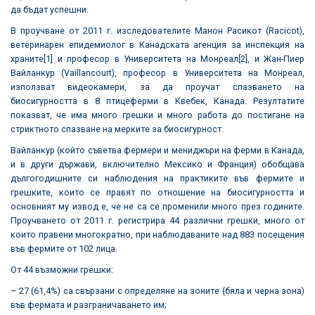
да бъдат успешни.
В проучване от 2011 г. изследователите Манон Расикот (Racicot),
ветеринарен епидемиолог в
Канадската агенция за инспекция на
храните
[1]
и професор в
Университета на Монреал
[2]
, и Жан-Пиер
Вайланкур (Vaillancourt), професор в Университета на Монреал,
използват видеокамери, за да проучат спазването на
биосигурността в 8 птицеферми в Квебек, Канада. Резултатите
показват, че има много грешки и много работа до постигане на
стриктното спазване на мерките за биосигурност.
Вайланкур (който съветва фермери и мениджъри на ферми в Канада,
и в други държави, включително Мексико и Франция) обобщава
дългогодишните си наблюдения на практиките във фермите и
грешките, които се правят по отношение на биосигурността и
основният му извод е, че не са се променили много през годините.
Проучването от 2011 г. регистрира 44 различни грешки, много от
които правени многократно, при наблюдаваните над 883 посещения
във фермите от 102 лица.
От 44 възможни грешки:
– 27 (61,4%) са свързани с определяне на зоните (бяла и черна зона)
във фермата и разграничаването им;