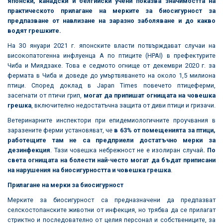
японски, канадски и белгийски учени показва значимостта на
практическото прилагане на мерките за биосигурност за
предпазване от навлизане на заразно заболяване и до какво
водят грешките.
На 30 януари 2021 г. японските власти потвърждават случаи на
високопатогенна инфлуенца А по птиците (HPAI) в префектурите
Чиба и Миядзаке. Това е седмото огнище от декември 2020 г. за
фермата в Чиба и доведе до умъртвяването на около 1,5 милиона
птици. Според доклад в Japan Times повечето птицеферми,
засегнати от птичи грип,
могат да припишат огнищата на човешка
грешка
, включително недостатъчна защита от диви птици и гризачи.
Ветеринарните инспектори при епидемиологичните проучвания в
заразените ферми установяват, че
в 63% от помещенията за птици,
работещите там не са предприели достатъчно мерки за
дезинфекция
. Тази човешка небрежност не е изолиран случай
. По
света огнищата на болести най-често могат да бъдат приписани
на нарушения на биосигурността и човешка грешка
.
Прилагане на мерки за биосигурност
Мерките за биосигурност са предназначени да предпазват
селскостопанските животни от инфекция, но трябва да се прилагат
стриктно и последователно от целия персонал и собствениците, за