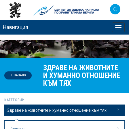
Навигация
Toggl
navig
ЗДРАВЕ НА ЖИВОТНИТЕ
И ХУМАННО ОТНОШЕНИЕ
НАЧАЛО
КЪМ ТЯХ
КАТЕГОРИИ
Здраве на животните и хуманно отношение към тях
Зоонози