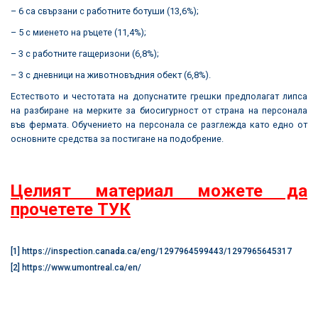
– 6 са свързани с работните ботуши (13,6%);
– 5 с миенето на ръцете (11,4%);
– 3 с работните гащеризони (6,8%);
– 3 с дневници на животновъдния обект (6,8%).
Естеството и честотата на допуснатите грешки предполагат липса
на разбиране на мерките за биосигурност от страна на персонала
във фермата. Обучението на персонала се разглежда като едно от
основните средства за постигане на подобрение.
Целият материал можете да
прочетете ТУК
[1]
https://inspection.canada.ca/eng/1297964599443/1297965645317
[2]
https://www.umontreal.ca/en/