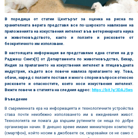
В поредица от статии Центърът за оценка на риска по
хранителната верига представя все по-широкото навлизане на
приложенията на изкуствения интелект във ветеринарната наука
и животновъдството, както и ползите и рисковете от
безкритичното им използване.
В настоящата информация ви представяме една статия на д-р
Раджеш Сингх
[1]
от Департамента по животновъдство, Бихар,
Индия за прилагането на изкуствения интелект в птицевъдната
индустрия, където все повече навлиза прилагането му. Това,
обаче, наред с ползите поставя и много спорни въпроси относно
рисковете и опасностите, които носи изкуствения интелект.
Вижте повече в статията на следния адрес:
https://bit.ly/3DAJ5ws
Въведение
В съвременната ера на информацията и технологичните устройства
става почти неизбежно използването им в ежедневния живот.
Технологията ни помага да вършим рутинните си неща по добре
организиран начин. В днешно време имаме миниатюрен компютър
(смартфон), който носим в джобовете си, свързвайки се не само с