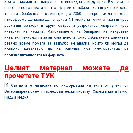
които в момента е изправена птицевъдната индустрия. Въпреки че
все още по-голямата част от фермите събират данни ръчно и след
това ги обработват в компютри. До 2050 г. се предвижда, че една
птицеферма ще може да генерира 4,1 милиона точки от данни чрез
различни сензори и други свързани устройства, свързани чрез
интернет на нещата. Използването на базирани на изкуствен
интелект технологии за автоматично и точно събиране на данните в
реално време помага за задълбочен анализ, който би могъл да
позволи незабавно да се действа при оптимизиране на
производителността на фермата.
Целият материал можете да
прочетете ТУК
[1]
Статията е написана по информация на екип от учени от
Ветеринарен колеж и изследователски институт Салем в щата Тамил
Наду в Индия.