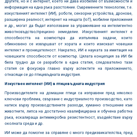
другите, но и с интернет, което ни дава изобилие от възможности и
информация на една ръка разстояние. Съвременните технологии, т.е.
изкуственият интелект (ИИ), роботи, сензорни устройства, дронове,
разширена реалност, интернет на нещата (IoT), мобилни приложения
и др., могат да бъдат използвани за упражняване на интелигентно
животновъдство/прецизно земеделие. Изкуственият интелект е
способността на компютъра да изпълнява задачи, които
обикновено се извършват от хората и които изискват човешки
интелект и проницателност. Накратко, ИИ е науката за имитация на
човешките способности от компютър. Цялата концепция за ИИ би
била трудно да се разработи в една статия, следователно тази
статия се фокусира главно върху аспектите на приложението,
отнасящи се до птицевъдната индустрия.
Изкуствен интелект (ИИ) в птицевъдната индустрия
Производителите на домашни птици са изправени пред няколко
ключови проблема, свързани с индустриалното производство, като
натиск върху производствените разходи, хуманно отношение към
животните, липса на достатъчно квалифицирана и обучена работна
ръка, ескалираща антимикробна резистентност, въздействие върху
околната среда и др.
ИИ може да помогне за справяне с много предизвикателства, пред