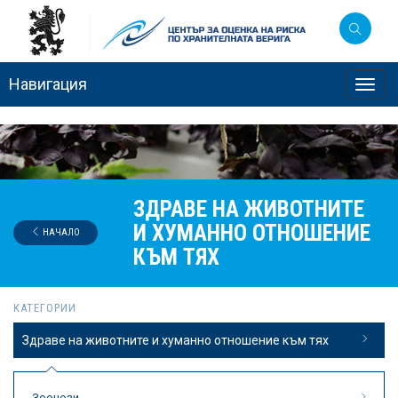
Навигация
Toggl
navig
ЗДРАВЕ НА ЖИВОТНИТЕ
И ХУМАННО ОТНОШЕНИЕ
НАЧАЛО
КЪМ ТЯХ
КАТЕГОРИИ
Здраве на животните и хуманно отношение към тях
Зоонози