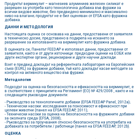
Продуктът вермикулит – магнезиев алуминиев железен силикат е
разрешен за употреба като технологична добавка във фуражи за
всички видове животни, без предвидено минимално и максимално
ниво на влагане; продуктът не е бил оценяван от EFSA като фуражна
добавка.
ДАННИ И МЕТОДОЛОГИЯ
Настоящата оценка се основава на данни, предоставени от заявителя
в техническо досие, представено в подкрепа на искането за
разрешение за използването на вермикулит като фуражна добавка.
В оценката си, Панелът FEEDAP е използвал данни, предоставени от
заявителя, както и от други източници: предходни оценки на ЕОБХ или
други експертни органи, рецензирани и други научни доклади.
Взет е предвид докладът на референтната лаборатория на Европейския
съюз (EURL) за фуражни добавки, тъй като докладът касае методите за
контрол на активното вещество във фуражи.
Методология
Подходът за оценка на безопасността и ефикасността на вермикулит, е
в съответствие с принципите на Регламент (ЕО) № 429/2008 , както и на
следващите ръководни документи:
- Ръководство за технологичните добавки (EFSA FEEDAP Panel, 2012a);
- Технически насоки: изследвания за поносимост и ефикасност при
целеви животни (панел на EFSA FEEDAP, 2011);
- Технически насоки за оценка на безопасността на фуражните добавки
за околната среда (EFSA, 2008);
- Ръководство за проучвания относно безопасността на употребата на
добавката за потребители / работници (панел на EFSA FEEDAP, 2012b).
ОЦЕНКА