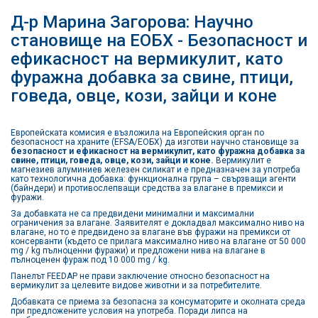
Д-р Марина Загорова: Научно
становище на ЕОБХ - Безопасност и
ефикасност на вермикулит, като
фуражна добавка за свине, птици,
говеда, овце, кози, зайци и коне
Европейската комисия е възложила на Европейския орган по
безопасност на храните (EFSA/ЕОБХ) да изготви научно становище за
безопасност и ефикасност на вермикулит, като фуражна добавка за
свине, птици, говеда, овце, кози, зайци и коне.
Вермикулит е
магнезиев алуминиев железен силикат и е предназначен за употреба
като технологична добавка: функционална група – свързващи агенти
(байндери) и противослепващи средства за влагане в премикси и
фуражи.
За добавката не са предвидени минимални и максимални
ограничения за влагане. Заявителят е докладвал максимално ниво на
влагане, но то е предвидено за влагане във фуражи на премикси от
консерванти (където се прилага максимално ниво на влагане от 50 000
mg / kg пълноценни фуражи) и предложени нива на влагане в
пълноценен фураж под 10 000 mg / kg.
Панелът FEEDAP не прави заключение относно безопасност на
вермикулит за целевите видове животни и за потребителите.
Добавката се приема за безопасна за консуматорите и околната среда
при предложените условия на употреба. Поради липса на