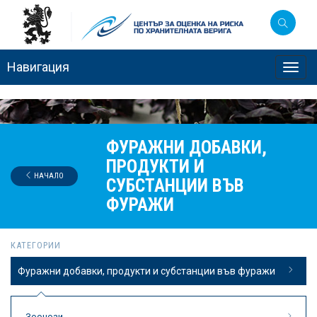
Навигация
Toggl
navig
ФУРАЖНИ ДОБАВКИ,
ПРОДУКТИ И
НАЧАЛО
СУБСТАНЦИИ ВЪВ
ФУРАЖИ
КАТЕГОРИИ
Фуражни добавки, продукти и субстанции във фуражи
Зоонози