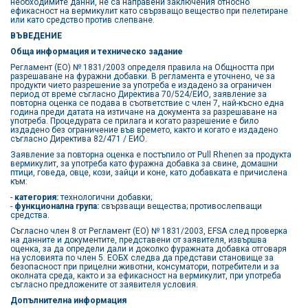
необходимите данни, не са направени заключения относно
ефикасност на вермикулит като свързващо вещество при пелетиране
или като средство против слепване.
ВЪВЕДЕНИЕ
Обща информация и техническо задание
Регламент (ЕО) № 1831/2003 определя правила на Общността при
разрешаване на фуражни добавки. В регламента е уточнено, че за
продукти чието разрешение за употреба е издадено за ограничен
период от време съгласно Директива 70/524/ЕИО, заявление за
повторна оценка се подава в съответствие с член 7, най-късно една
година преди датата на изтичане на документа за разрешаване на
употреба. Процедурата се прилага и когато разрешение е било
издадено без ограничение във времето, както и когато е издадено
съгласно Директива 82/471 / ЕИО.
Заявление за повторна оценка е постъпило от Pull Rhenen за продукта
вермикулит, за употреба като фуражна добавка за свине, домашни
птици, говеда, овце, кози, зайци и коне, като добавката е причислена
към:
-
категория:
технологични добавки;
-
функционална група:
свързващи вещества; противослепващи
средства.
Съгласно член 8 от Регламент (ЕО) № 1831/2003, EFSA след проверка
на данните и документите, представени от заявителя, извършва
оценка, за да определи дали и доколко фуражната добавка отговаря
на условията по член 5. ЕОБХ следва да представи становище за
безопасност при прицелни животни, консуматори, потребители и за
околната среда, както и за ефикасност на вермикулит, при употреба
съгласно предложените от заявителя условия.
Допълнителна информация