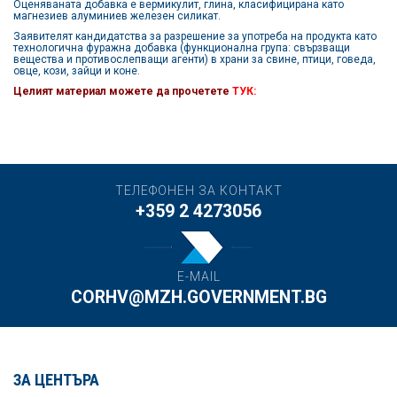
Оценяваната добавка е вермикулит, глина, класифицирана като
магнезиев алуминиев железен силикат.
Заявителят кандидатства за разрешение за употреба на продукта като
технологична фуражна добавка (функционална група: свързващи
вещества и противослепващи агенти) в храни за свине, птици, говеда,
овце, кози, зайци и коне.
Целият материал можете да прочетете
ТУК:
ТЕЛЕФОНЕН ЗА КОНТАКТ
+359 2 4273056
E-MAIL
CORHV@MZH.GOVERNMENT.BG
ЗА ЦЕНТЪРА