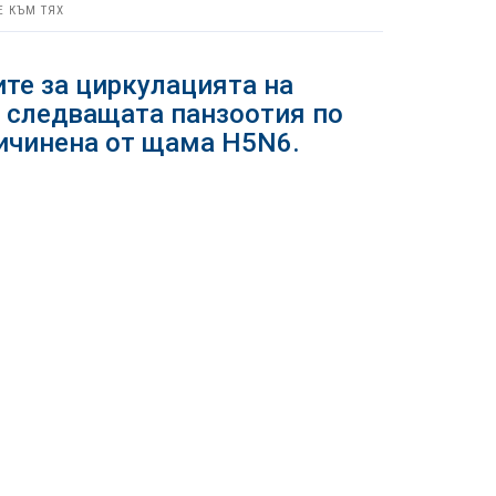
Е КЪМ ТЯХ
те за циркулацията на
е следващата панзоотия по
ричинена от щама H5N6.