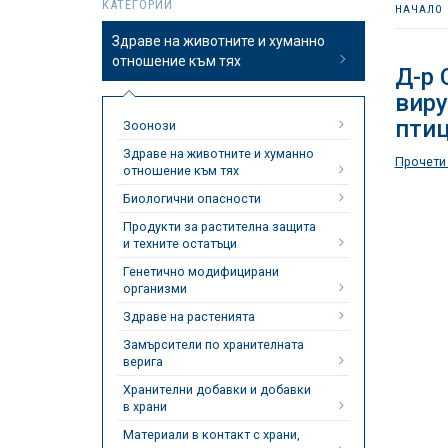
КАТЕГОРИИ
НАЧАЛО
Здраве на животните и хуманно
отношение към тях
Д-р 
виру
птиц
Зоонози
Здраве на животните и хуманно
Прочети
отношение към тях
Биологични опасности
Продукти за растителна защита
и техните остатъци
Генетично модифицирани
организми
Здраве на растенията
Замърсители по хранителната
верига
Хранителни добавки и добавки
в храни
Материали в контакт с храни,