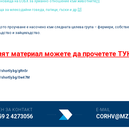
ановища на ЕОБХ за хуманно отношение към животните
[1]
а за млекодайни говеда, патици, гъски и др.
[2]
то проучване е насочено към следната целева група – фермери, собствен
ъдство и зайцевъдство.
ят материал можете да прочетете ТУ
//shortly.bg/gRn5r
//shortly.bg/0w47M
ЕН ЗА КОНТАКТ
E-MAIL
59 2 4273056
CORHV@MZH