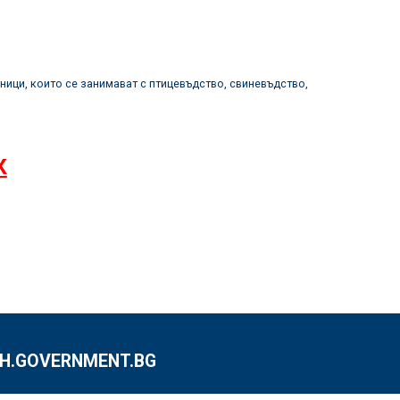
ици, които се занимават с птицевъдство, свиневъдство,
К
.GOVERNMENT.BG