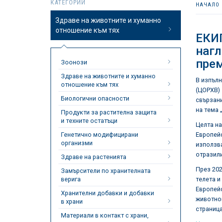
КАТЕГОРИИ
НАЧАЛО
Здраве на животните и хуманно
отношение към тях
ЕКИП
нагл
прем
Зоонози
Здраве на животните и хуманно
В изпълн
отношение към тях
(ЦОРХВ) 
Биологични опасности
свързани
на тема 
Продукти за растителна защита
и техните остатъци
Целта на
Генетично модифицирани
Европейс
организми
използва
отразили
Здраве на растенията
През 202
Замърсители по хранителната
верига
телета и
Европейс
Хранителни добавки и добавки
животнов
в храни
страница
Материали в контакт с храни,