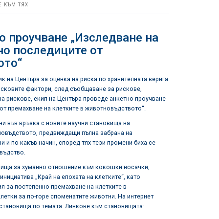
Е КЪМ ТЯХ
о проучване „Изследване на
но последиците от
ото“
ик на Центъра за оценка на риска по хранителната верига
исковите фактори, след съобщаване за рискове,
на рискове, екип на Центъра проведе анкетно проучване
от премахване на клетките в животновъдството“.
ни във връзка с новите научни становища на
тновъдството, предвиждащи пълна забрана на
 и по какъв начин, според тях тези промени биха се
овъдство.
овища за хуманно отношение към кокошки носачки,
инициатива „Край на епохата на клетките“, като
я за постепенно премахване на клетките в
летки за по-горе споменатите животни. На интернет
 становища по темата. Линкове към становищата: