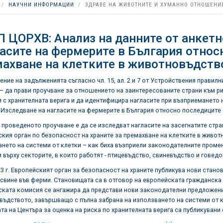
НАУЧНИ ИНФОРМАЦИИ
ЗДРАВЕ НА ЖИВОТНИТЕ И ХУМАННО ОТНОШЕНИ
 ЦОРХВ: Анализ на данните от анкетн
асите на фермерите в България относ
ахване на клетките в животновъдств
ение на задълженията съгласно чл. 15, ал. 2 и 7 от Устройствения правилн
– да прави проучване за отношението на заинтересованите страни към р
 с хранителната верига и да идентифицира нагласите при възприемането 
„Изследване на нагласите на фермерите в България относно последиците 
 проведеното проучване е да се изследват нагласите на засегнатите стра
кия орган по безопасност на храните за премахване на клетките в живо
нето на системи от клетки – как биха възприели законодателните промени
 върху секторите, в които работят - птицевъдство, свиневъдство и говед
3 г. Европейският орган за безопасност на храните публикува нови стан
 свине във ферми. Становищата са в отговор на европейската гражданска 
ката комисия се ангажира да представи нови законодателни предложени
ъдството, завършващо с пълна забрана на използването на системи от к
та на Центъра за оценка на риска по хранителната верига са публикувани