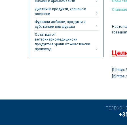
ензими и ароматизанти
Нови ст
Диетични продукти, хранене и
Становищ
алергени
Фуражни добавки, продукти и
субстанции във фуражи
Настоящо
говедов
Остатъци от
ветеринарномедицински
продукти в храни от животински
произход
Цели
[1]
https:
[2]
https:
ТЕЛЕФОН
+3