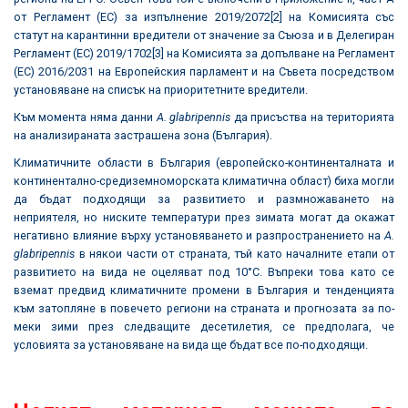
от Регламент (ЕС) за изпълнение 2019/2072
[2]
на Комисията със
статут на карантинни вредители от значение за Съюза и в Делегиран
Регламент (ЕС) 2019/1702
[3]
на Комисията за допълване на Регламент
(ЕС) 2016/2031 на Европейския парламент и на Съвета посредством
установяване на списък на приоритетните вредители.
Към момента няма данни
A. glabripennis
да присъства на територията
на анализираната застрашена зона (България).
Климатичните области в България (европейско-континенталната и
континентално-средиземноморската климатична област) биха могли
да бъдат подходящи за развитието и размножаването на
неприятеля, но ниските температури през зимата могат да окажат
негативно влияние върху установяването и разпространението на
A.
glabripennis
в някои части от страната, тъй като началните етапи от
развитието на вида не оцеляват под 10°C. Въпреки това като се
вземат предвид климатичните промени в България и тенденцията
към затопляне в повечето региони на страната и прогнозата за по-
меки зими през следващите десетилетия, се предполага, че
условията за установяване на вида ще бъдат все по-подходящи.