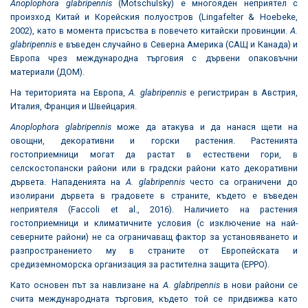
Anoplophora glabripennis
(Motschulsky) е многояден неприятел с
произход Китай и Корейския полуостров (Lingafelter & Hoebeke,
2002), като в момента присъства в повечето китайски провинции.
A.
glabripennis
е въведен случайно в Северна Америка (САЩ и Канада) и
Европа чрез международна търговия с дървени опаковъчни
материали (ДОМ).
На територията на Европа,
A. glabripennis
е регистриран в Австрия,
Италия, Франция и Швейцария.
Anoplophora glabripennis
може да атакува и да нанася щети на
овощни, декоративни и горски растения. Растенията
гостоприемници могат да растат в естествени гори, в
селскостопански райони или в градски райони като декоративни
дървета. Нападенията на
A. glabripennis
често са ограничени до
изолирани дървета в градовете в страните, където е въведен
неприятеля (Faccoli et al., 2016). Наличието на растения
гостоприемници и климатичните условия (с изключение на най-
северните райони) не са ограничаващ фактор за установяването и
разпространението му в страните от Европейската и
средиземноморска организация за растителна защита (EPPO).
Като основен път за навлизане на
A. glabripennis
в нови райони се
счита международната търговия, където той се придвижва като