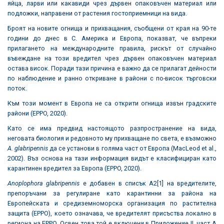
яйца, ларви или какавиди чрез дървен опаковъчен материал или
подложки, направени от растения гостоприемници на вида.
Броят на новите огнища и прихващания, съобщени от края на 90-те
години до днес в С. Америка и Европа, показват, че въпреки
прилагането на международните правила, рискът от случайно
въвеждане на този вредител чрез дървен опаковъчен материал
остава висок. Поради тази причина е важно да се прилагат дейности
по наблюдение и ранно откриване в райони с по-висок търговски
поток.
Към този момент в Европа не са открити огнища извън градските
райони (EPPO, 2020).
Като се има предвид настоящото разпространение на вида,
неговата биология и редовното му прихващане по света, е възможно
A. glabripennis
да се установи в голяма част от Европа (MacLeod et al.,
2002). Въз основа на тази информация видът е класифициран като
карантинен вредител за Европа (EPPO, 2020).
Anoplophora glabripennis
е добавен в списък A2
[1]
на вредителите,
препоръчани за регулиране като карантинни за района на
Европейската и средиземноморска организация по растителна
защита (EPPO), което означава, че вредителят присъства локално в
региона на EPPO. Освен това той е включени в Приложение II, част А