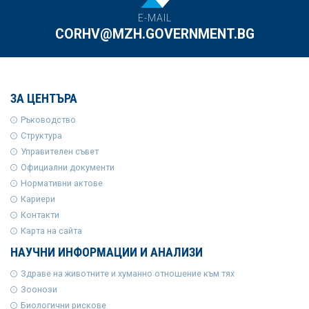
E-MAIL
CORHV@MZH.GOVERNMENT.BG
ЗА ЦЕНТЪРА
Ръководство
Структура
Управителен съвет
Официални документи
Нормативни актове
Кариери
Контакти
Карта на сайта
НАУЧНИ ИНФОРМАЦИИ И АНАЛИЗИ
Здраве на животните и хуманно отношение към тях
Зоонози
Биологични рискове