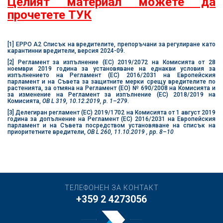
Целият материал можете да
прочетете ТУК
[1]
EPPO A2 Списък на вредителите, препоръчани за регулиране като
карантинни вредители, версия 2024-09.
[2]
Регламент за изпълнение (ЕС) 2019/2072 на Комисията от 28
ноември 2019 година за установяване на еднакви условия за
изпълнението на Регламент (ЕС) 2016/2031 на Европейския
парламент и на Съвета за защитните мерки срещу вредителите по
растенията, за отмяна на Регламент (ЕО) № 690/2008 на Комисията и
за изменение на Регламент за изпълнение (ЕС) 2018/2019 на
Комисията,
OВ L 319, 10.12.2019, p. 1–279
.
[3]
Делегиран регламент (ЕС) 2019/1702 на Комисията от 1 август 2019
година за допълнение на Регламент (ЕС) 2016/2031 на Европейския
парламент и на Съвета посредством установяване на списък на
приоритетните вредители,
OB L 260, 11.10.2019 , pp. 8–10
ТЕЛЕФОНЕН ЗА КОНТАКТ
+359 2 4273056