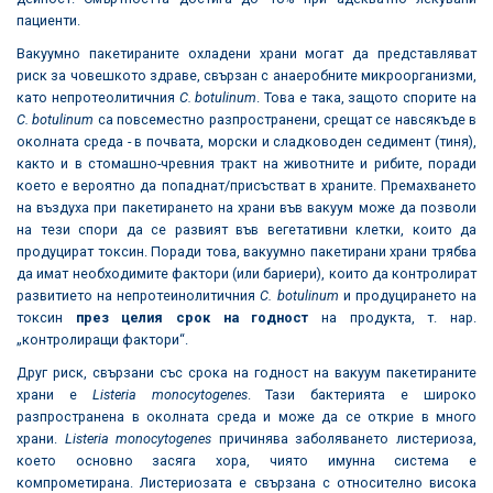
пациенти.
Вакуумно пакетираните охладени храни могат да представляват
риск за човешкото здраве, свързан с анаеробните микроорганизми,
като непротеолитичния
C. botulinum
. Това е така, защото спорите на
C. botulinum
са повсеместно разпространени, срещат се навсякъде в
околната среда - в почвата, морски и сладководен седимент (тиня),
както и в стомашно-чревния тракт на животните и рибите, поради
което е вероятно да попаднат/присъстват в храните. Премахването
на въздуха при пакетирането на храни във вакуум може да позволи
на тези спори да се развият във вегетативни клетки, които да
продуцират токсин. Поради това, вакуумно пакетирани храни трябва
да имат необходимите фактори (или бариери), които да контролират
развитието на непротеинолитичния
C. botulinum
и продуцирането на
токсин
през целия срок на годност
на продукта, т. нар.
„контролиращи фактори“.
Друг риск, свързани със срока на годност на вакуум пакетираните
храни е
Listeria monocytogenes
. Тази бактерията е широко
разпространена в околната среда и може да се открие в много
храни.
Listeria monocytogenes
причинява заболяването листериоза,
което основно засяга хора, чиято имунна система е
компрометирана. Листериозата е свързана с относително висока