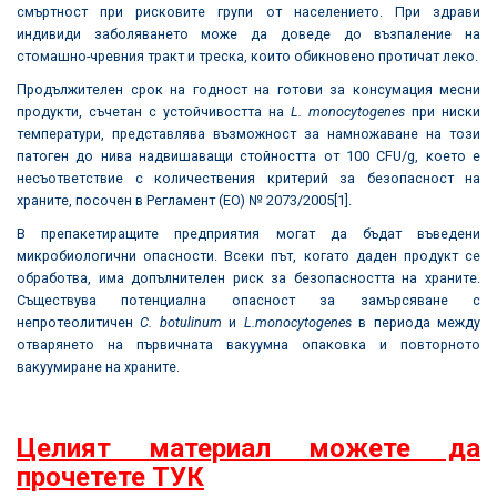
смъртност при рисковите групи от населението. При здрави
индивиди заболяването може да доведе до възпаление на
стомашно-чревния тракт и треска, които обикновено протичат леко.
Продължителен срок на годност на готови за консумация месни
продукти, съчетан с устойчивостта на
L. monocytogenes
при ниски
температури, представлява възможност за намножаване на този
патоген до нива надвишаващи стойността от 100 CFU/g, което е
несъответствие с количествения критерий за безопасност на
храните, посочен в Регламент (ЕО) № 2073/2005
[1]
.
В препакетиращите предприятия могат да бъдат въведени
микробиологични опасности. Всеки път, когато даден продукт се
обработва, има допълнителен риск за безопасността на храните.
Съществува потенциална опасност за замърсяване с
непротеолитичен
C. botulinum
и
L.monocytogenes
в периода между
отварянето на първичната вакуумна опаковка и повторното
вакуумиране на храните.
Целият материал можете да
прочетете ТУК