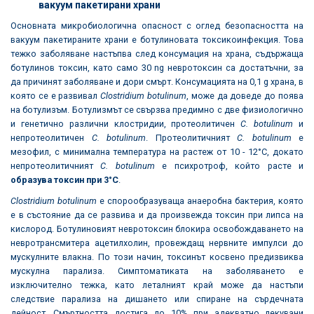
вакуум пакетирани храни
Основната микробиологична опасност с оглед безопасността на
вакуум пакетираните храни е ботулиновата токсикоинфекция. Това
тежко заболяване настъпва след консумация на храна, съдържаща
ботулинов токсин, като само 30 ng невротоксин са достатъчни, за
да причинят заболяване и дори смърт. Консумацията на 0,1 g храна, в
която се е развивал
Clostridium botulinum
, може да доведе до поява
на ботулизъм. Ботулизмът се свързва предимно с две физиологично
и генетично различни клостридии, протеолитичен
C. botulinum
и
непротеолитичен
C. botulinum
. Протеолитичният
C. botulinum
е
мезофил, с минимална температура на растеж от 10 - 12°C, докато
непротеолитичният
C. botulinum
е психротроф, който расте и
образува токсин при 3°C
.
Clostridium botulinum
е спорообразуваща анаеробна бактерия, която
е в състояние да се развива и да произвежда токсин при липса на
кислород. Ботулиновият невротоксин блокира освобождаването на
невротрансмитера ацетилхолин, провеждащ нервните импулси до
мускулните влакна. По този начин, токсинът косвено предизвиква
мускулна парализа. Симптоматиката на заболяването е
изключително тежка, като леталният край може да настъпи
следствие парализа на дишането или спиране на сърдечната
дейност. Смъртността достига до 10% при адекватно лекувани