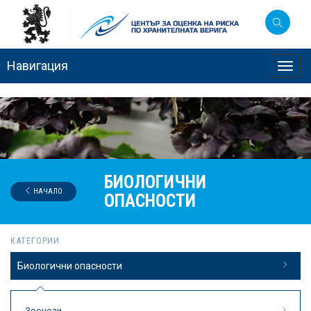
Навигация
Toggl
navig
БИОЛОГИЧНИ
НАЧАЛО
ОПАСНОСТИ
КАТЕГОРИИ
Биологични опасности
Зоонози