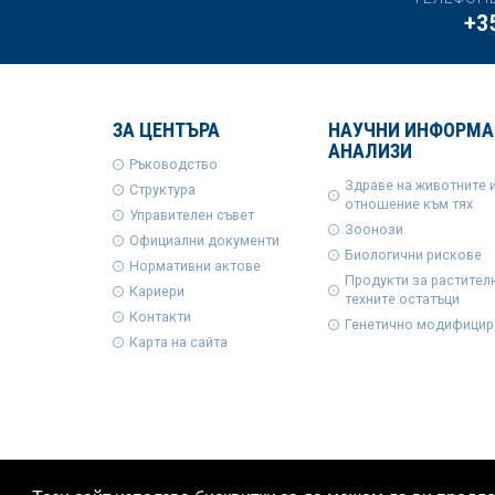
+3
ЗА ЦЕНТЪРА
НАУЧНИ ИНФОРМА
АНАЛИЗИ
Ръководство
Здраве на животните 
Структура
отношение към тях
Управителен съвет
Зоонози
Официални документи
Биологични рискове
Нормативни актове
Продукти за растител
Кариери
техните остатъци
Контакти
Генетично модифицир
Карта на сайта