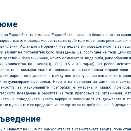
зюме
е на Европейската комисия, Европейския орган по безопасност на храни
арове, както и осведомеността на потребителите относно рисковете и по
ви членки, Исландия и Норвегия. Разгледана е и осведомеността за нац
и влияят на потребителското поведение. За постигане на тези цели пр
ъзрастни и бременни жени, които обхващат 38 вида риби, ракообразни 
ми количества на живак
[1]
(1.0, 0.5 и 0.3 mg/kg). От респондентит
еността за замърсителите и познаването на националните хранителни п
рски дарове се е увеличила между двете проучвания във всички страни 
и актуализирани препоръки. Нивото на познания за химичните замърс
еността за националните препоръки е умерена и малко по-висок
телското поведение в резултат на тези препоръки са ограничени. Из
нето на поведението, което варира в зависимост от държавата и гр
ости в данните и са предложени препоръки за подобряване на бъдещите 
Въведение
2 г. Панелът на EFSA по замърсителите в хранителната верига прие ст