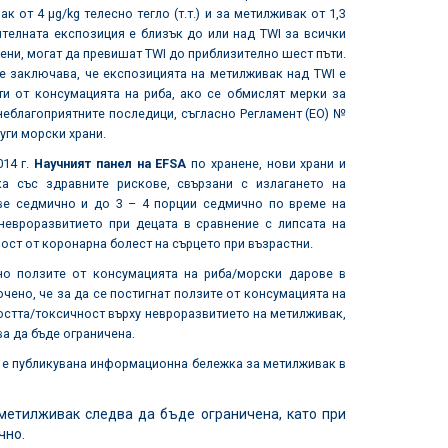
от 4 μg/kg телесно тегло (т.т.) и за метилживак от 1,3
нителната експозиция е близък до или над TWI за всички
ени, могат да превишат TWI до приблизително шест пъти.
е заключава, че експозицията на метилживак над TWI е
ти от консумацията на риба, ако се обмислят мерки за
неблагоприятните последици, съгласно Регламент (ЕО) №
уги морски храни.
014 г.
Научният панел
на EFSA
по хранене, нови храни и
а със здравните рискове, свързани с излагането на
ве седмично и до 3 – 4 порции седмично по време на
невроразвитието при децата в сравнение с липсата на
ост от коронарна болест на сърцето при възрастни.
но ползите от консумацията на риба/морски дарове в
чено, че за да се постигнат ползите от консумацията на
ността/токсичност върху невроразвитието на метилживак,
а да бъде ограничена.
е“ е публикувана информационна бележка за метилживак в
метилживак следва да бъде ограничена, като при
чно.