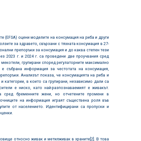
те (EFSA) оцени моделите на консумация на риба и други
лзите за здравето, свързани с тяхната консумация в 27-
ионални препоръки за консумация и до каква степен тези
ез 2023 г. и 2024 г. са проведени две проучвания сред
и мекотели, групирани според регулаторните максимално
е е събрана информация за честотата на консумация,
репоръки. Анализът показа, че консумацията на риба и
и категории, в които са групирани, независимо дали са
ители е ниско, като най-разпознаваемият е живакът.
а сред бременните жени, но отчетените промени в
точниците на информация играят съществена роля във
упите от населението. Идентифицирани са пропуски и
оценки.
ановище относно живак и метилживак в храните
[2]
. В това