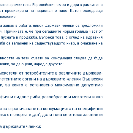
елно в рамките на Европейския съюз и дори в рамките на
ат прецизирани на национално ниво. Като последващи
аселение.
а живак в рибата, някои държави членки са предложили
ч. Причината е, че при сегашните норми голяма част от
пусната в продажба. Въпреки това, с оглед на здравния
иби са запазени на съществуващото ниво, в очакване на
ивността на тези съвети за консумация следва да бъде
нки, за да оцени, наред с другото:
 мекотели от потребителите в различните държави-
мпетентните органи на държавите-членки. Във всеки
и, за които е установено максимално допустимо
ифични видове риби, ракообразни и мекотели и ако
и за ограничаване на консумацията на специфични
ко отговорът е „да“, дали това се отнася за съвети
на държавите членки;