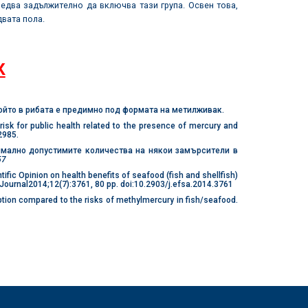
ледва задължително да включва тази група. Освен това,
двата пола.
К
ойто в рибата е предимно под формата на метилживак.
sk for public health related to the presence of mercury and
2985.
имално допустимите количества на някои замърсители в
57
ific Opinion on health benefits of seafood (fish and shellfish)
 Journal2014;12(7):3761, 80 pp. doi:10.2903/j.efsa.2014.3761
ion compared to the risks of methylmercury in fish/seafood.