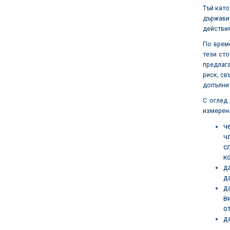
Тъй като
държави
действия
По врем
тези сто
предлага
риск, св
допълнит
С оглед
измерена
ч
ч
с
к
д
д
д
в
о
д