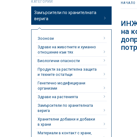
КАТЕГОРИИ
НАЧАЛО
Замърсители по хранителната
верига
ИНЖ
на к
допр
Зоонози
потр
Здраве на животните и хуманно
отношение към тях
Биологични опасности
Продукти за растителна защита
и техните остатъци
Генетично модифицирани
организми
Здраве на растенията
Замърсители по хранителната
верига
Хранителни добавки и добавки
в храни
Материали в контакт с храни,