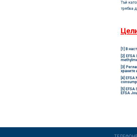
Тъй като
трябва д
Цели
[1]
В наст
[2]
EFSA P
methylmer
[3]
Реглам
храните 
[4]
EFSA ND
consumpti
[5]
EFSA S
EFSA Jour
ТЕЛЕФОН