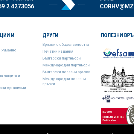
59 2 4273056
CORHV@MZH
ЦИИ И
ДРУГИ
ПОЛЕЗНИ ВРЪ
Връзки с обществеността
и хуманно
Печатни издания
Български партньори
Международни партньори
Български полезни връзки
на защита и
Международни полезни
връзки
ани организми