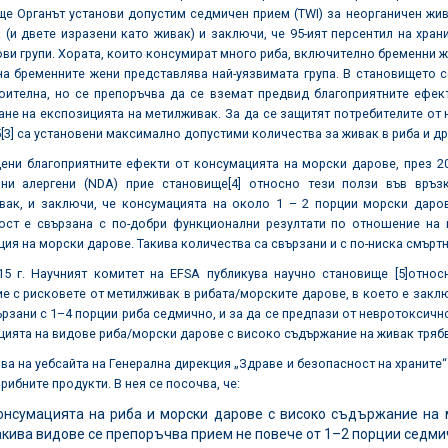
е Органът установи допустим седмичен прием (TWI) за неорганичен живак 
т. (и двете изразени като живак) и заключи, че 95-ият персентил на хра
ви групи. Хората, които консумират много риба, включително бременни ж
а бременните жени представлява най-уязвимата група. В становището с
оителна, но се препоръчва да се вземат предвид благоприятните ефек
не на експозицията на метилживак. За да се защитят потребителите от 
5
[3]
са установени максимално допустими количества за живак в риба и др
цени благоприятните ефекти от консумацията на морски дарове, през 2
лни алергени (NDA) прие становище
[4]
относно тези ползи във връзк
вак, и заключи, че консумацията на около 1 – 2 порции морски даро
ост е свързана с по-добри функционални резултати по отношение на 
ия на морски дарове. Такива количества са свързани и с по-ниска смъртн
15 г. Научният комитет на EFSA публикува научно становище
[5]
относ
е с рисковете от метилживак в рибата/морските дарове, в което е заклю
ързани с 1–4 порции риба седмично, и за да се предпази от невротоксич
ията на видове риба/морски дарове с високо съдържание на живак трябв
ва на уебсайта на Генерална дирекция „Здраве и безопасност на хранит
 рибните продукти. В нея се посочва, че:
онсумацията на риба и морски дарове с високо съдържание на 
акива видове се препоръчва прием не повече от 1–2 порции седми