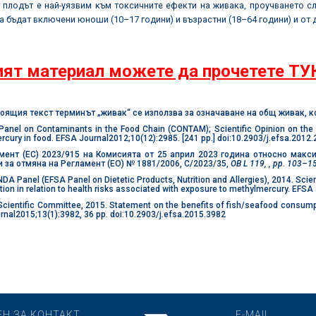
 плодът е най-уязвим към токсичните ефекти на живака, проучването с
а бъдат включени юноши (10–17 години) и възрастни (18–64 години) и от 
ят материал можете да прочетете ТУ
оящия текст терминът „живак“ се използва за означаване на общ живак, к
anel on Contaminants in the Food Chain (CONTAM); Scientific Opinion on the ri
cury in food. EFSA Journal2012;10(12):2985. [241 pp.] doi:10.2903/j.efsa.2012.
ент (ЕС) 2023/915 на Комисията от 25 април 2023 година относно макс
и за отмяна на Регламент (ЕО) № 1881/2006, C/2023/35,
OB L 119, , pp. 103–1
A Panel (EFSA Panel on Dietetic Products, Nutrition and Allergies), 2014. Scient
on in relation to health risks associated with exposure to methylmercury. EFSA
cientific Committee, 2015. Statement on the benefits of fish/seafood consumpt
nal2015;13(1):3982, 36 pp. doi:10.2903/j.efsa.2015.3982
ЕН ЗА КОНТАКТ
E-MAIL