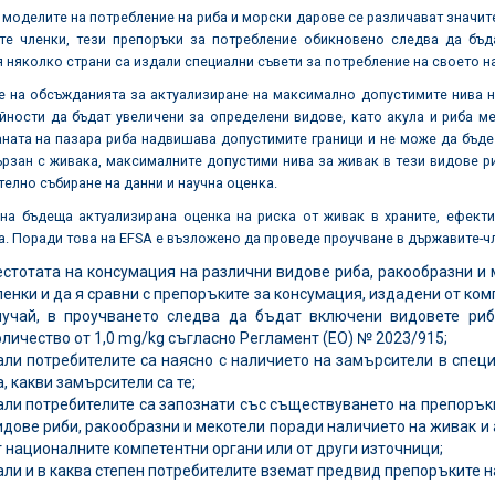
 моделите на потребление на риба и морски дарове се различават значит
те членки, тези препоръки за потребление обикновено следва да бъд
 няколко страни са издали специални съвети за потребление на своето н
е на обсъжданията за актуализиране на максимално допустимите нива н
йности да бъдат увеличени за определени видове, като акула и риба ме
ната на пазара риба надвишава допустимите граници и не може да бъде 
ързан с живака, максималните допустими нива за живак в тези видове р
елно събиране на данни и научна оценка.
 на бъдеща актуализирана оценка на риска от живак в храните, ефект
. Поради това на EFSA е възложено да проведе проучване в държавите-чле
естотата на консумация на различни видове риба, ракообразни и
ленки и да я сравни с препоръките за консумация, издадени от ко
лучай, в проучването следва да бъдат включени видовете риб
оличество от 1,0 mg/kg съгласно Регламент (ЕО) № 2023/915;
али потребителите са наясно с наличието на замърсители в спец
а, какви замърсители са те;
али потребителите са запознати със съществуването на препорък
идове риби, ракообразни и мекотели поради наличието на живак и а
т националните компетентни органи или от други източници;
али и в каква степен потребителите вземат предвид препоръките 