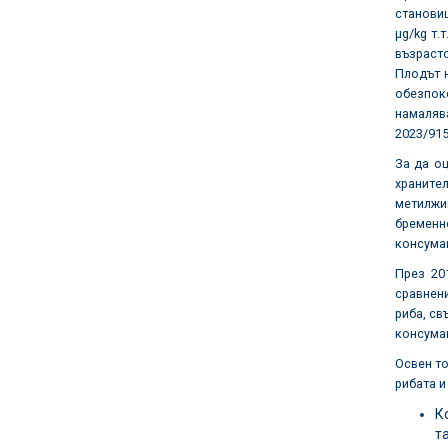
становищ
μg/kg т.
възрасто
Плодът н
обезпок
намалява
2023/91
За да о
храните
метилжи
бременн
консумац
През 20
сравнени
риба, св
консумац
Освен то
рибата и
К
т