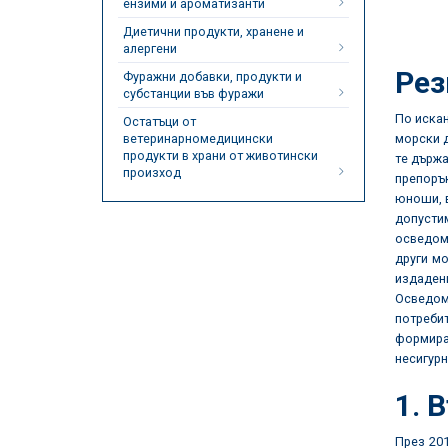
ензими и ароматизанти
Диетични продукти, хранене и
алергени
Ре
Фуражни добавки, продукти и
субстанции във фуражи
По искан
Остатъци от
ветеринарномедицински
морски д
продукти в храни от животински
те държа
произход
препорък
юноши, в
допусти
осведом
други мо
издаден
Осведом
потреби
формира
несигурн
1. 
През 201