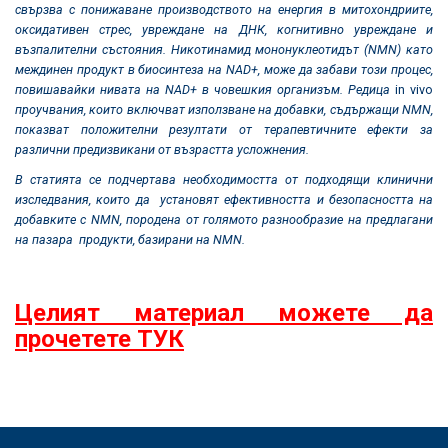
свързва с понижаване производството на енергия в митохондриите,
оксидативен стрес, увреждане на ДНК, когнитивно увреждане и
възпалителни състояния. Никотинамид мононуклеотидът
(
NMN
)
като
междинен продукт в биосинтеза на NAD+, може да забави този процес,
повишавайки нивата на NAD+ в човешкия организъм. Редица
in vivo
проучвания, които включват използване на добавки, съдържащи NMN,
показват положителни резултати от терапевтичните ефекти за
различни предизвикани от възрастта усложнения.
В статията се подчертава необходимостта от подходящи клинични
изследвания, които да установят ефективността и безопасността на
добавките с NMN, породена от голямото разнообразие на предлагани
на пазара продукти, базирани на NMN.
Целият материал можете да
прочетете ТУК