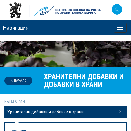
Навигация
Toggl
navig
ХРАНИТЕЛНИ ДОБАВКИ И
НАЧАЛО
ДОБАВКИ В ХРАНИ
КАТЕГОРИИ
Хранителни добавки и добавки в храни
Зоонози