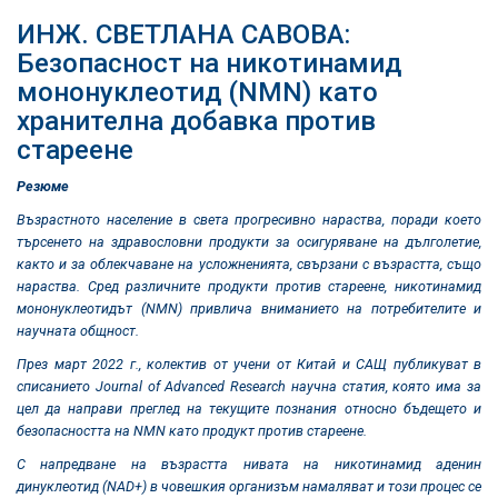
ИНЖ. СВЕТЛАНА САВОВА:
Безопасност на никотинамид
мононуклеотид (NMN) като
хранителна добавка против
стареене
Резюме
Възрастното население в света прогресивно нараства, поради което
търсенето на здравословни продукти за осигуряване на дълголетие,
както и за облекчаване на усложненията, свързани с възрастта, също
нараства. Сред различните продукти против стареене, никотинамид
мононуклеотидът (NMN) привлича вниманието на потребителите и
научната общност.
През март 2022 г., колектив от учени от Китай и САЩ публикуват в
списанието
Journal of Advanced Research
научна
статия, която има за
цел да направи преглед на текущите познания относно бъдещето и
безопасността на NMN като продукт против стареене.
С напредване на възрастта нивата на никотинамид аденин
динуклеотид (NAD+) в човешкия организъм намаляват и този процес се