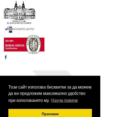
Този сайт използва бисквитки за да можем
© 2003-2026 CORHV
Всички права запазени.
да ви предложим максимално удобство
при използването му.
Научи повече
Приемам