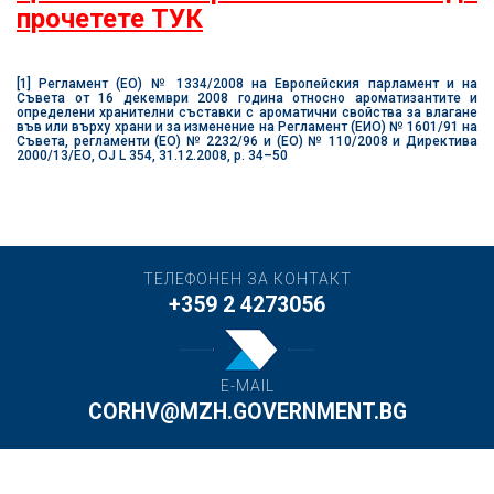
прочетете ТУК
[1]
Регламент (ЕО) № 1334/2008 на Европейския парламент и на
Съвета от 16 декември 2008 година относно ароматизантите и
определени хранителни съставки с ароматични свойства за влагане
във или върху храни и за изменение на Регламент (ЕИО) № 1601/91 на
Съвета, регламенти (ЕО) № 2232/96 и (ЕО) № 110/2008 и Директива
2000/13/ЕО, OJ L 354, 31.12.2008, p. 34–50
ТЕЛЕФОНЕН ЗА КОНТАКТ
+359 2 4273056
E-MAIL
CORHV@MZH.GOVERNMENT.BG