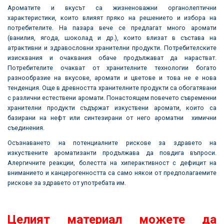
Ароматите и вкусът са жизненоважни органолептични
характеристики, които влияят пряко на решението и избора на
потребителите. На пазара вече се предлагат много аромати
(ванилия, ягода, шоколад и др.), които влизат в състава на
атрактивни и здравословни хранителни продукти. Потребителските
изисквания и очаквания обаче продължават да нарастват.
Потребителите очакват от хранителните технологии богато
разнообразие на вкусове, аромати и цветове и това не е нова
тенденция. Още в древността хранителните продукти са обогатявани
с различни естествени аромати. Понастоящем повечето съвременни
хранителни продукти съдържат изкуствени аромати, които са
базирани на нефт или синтезирани от него ароматни химични
съединения.
Осъзнаването на потенциалните рискове за здравето на
изкуствените ароматизанти продължава да повдига въпроси.
Алергичните реакции, болестта на хиперактивност с дефицит на
вниманието и канцерогенността са само някои от предполагаемите
рискове за здравето от употребата им.
Целият материал можете да