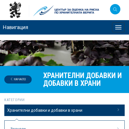
Навигация
Toggl
navig
ХРАНИТЕЛНИ ДОБАВКИ И
НАЧАЛО
ДОБАВКИ В ХРАНИ
КАТЕГОРИИ
Хранителни добавки и добавки в храни
Зоонози