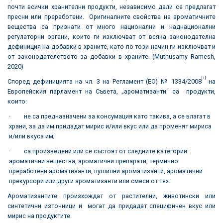
почти всички хранителни продукти, независимо дали се предлагат
пресни или преработени. Оригиналните свойства на ароматичните
вещества са признати от много национални и наднационални
регулаторни органи, които ги изключват от всяка законодателна
дефиниция на добавки в храните, като по този начин ги изключват и
от законодателството за добавки в храните. (Muthusamy Ramesh,
2020)
[1]
Според дефиницията на чл. 3 на Регламент (ЕО) № 1334/2008
на
Европейския парламент на Съвета, „ароматизанти“ са продукти,
които:
· не са предназначени за консумация като такива, а се влагат в
храни, за да им придадат мирис и/или вкус или да променят мириса
и/или вкуса им;
· са произведени или се състоят от следните категории:
ароматични вещества, ароматични препарати, термично
преработени ароматизанти, пушилни ароматизанти, ароматични
прекурсори или други ароматизанти или смеси от тях.
Ароматизантите произхождат от растителни, животински или
синтетични източници и могат да придадат специфичен вкус или
мирис на продуктите.