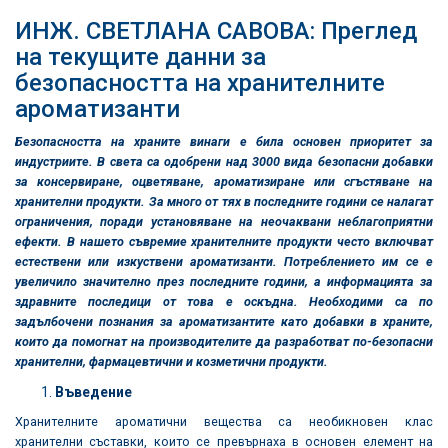
ИНЖ. СВЕТЛАНА САВОВА: Преглед
на текущите данни за
безопасността на хранителните
ароматизанти
Безопасността на храните винаги е била основен приоритет за
индустриите. В света са одобрени над 3000 вида безопасни добавки
за консервиране, оцветяване, ароматизиране или сгъстяване на
хранителни продукти. За много от тях в последните години се налагат
ограничения, поради установяване на неочаквани неблагоприятни
ефекти. В нашето съвремие хранителните продукти често включват
естествени или изкуствени ароматизанти. Потреблението им се е
увеличило значително през последните години, а информацията за
здравните последици от това е оскъдна. Необходими са по
задълбочени познания за ароматизантите като добавки в храните,
които да помогнат на производителите да разработват по-безопасни
хранителни, фармацевтични и козметични продукти.
Въведение
Хранителните ароматични вещества са необикновен клас
хранителни съставки, които се превърнаха в основен елемент на