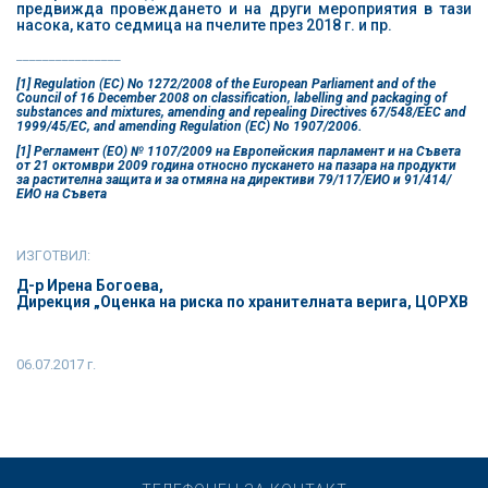
предвижда провеждането и на други мероприятия в тази
насока, като седмица на пчелите през 2018 г. и пр.
________________
[1] Regulation (EC) No 1272/2008 of the European Parliament and of the
Council of 16 December 2008 on classification, labelling and packaging of
substances and mixtures, amending and repealing Directives 67/548/EEC and
1999/45/EC, and amending Regulation (EC) No 1907/2006.
[1] Регламент (ЕО) № 1107/2009 на Европейския парламент и на Съвета
от 21 октомври 2009 година относно пускането на пазара на продукти
за растителна защита и за отмяна на директиви 79/117/ЕИО и 91/414/
ЕИО на Съвета
ИЗГОТВИЛ:
Д-р Ирена Богоева,
Дирекция „Оценка на риска по хранителната верига, ЦОРХВ
06.07.2017 г.