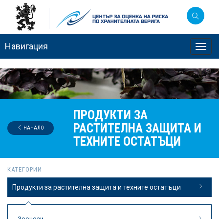
Навигация
Toggl
navig
ПРОДУКТИ ЗА
РАСТИТЕЛНА ЗАЩИТА И
НАЧАЛО
ТЕХНИТЕ ОСТАТЪЦИ
КАТЕГОРИИ
Продукти за растителна защита и техните остатъци
Зоонози