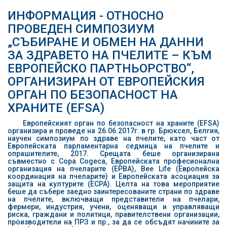
ИНФОРМАЦИЯ - ОТНОСНО
ПРОВЕДЕН СИМПОЗИУМ
„СЪБИРАНЕ И ОБМЕН НА ДАННИ
ЗА ЗДРАВЕТО НА ПЧЕЛИТЕ – КЪМ
ЕВРОПЕЙСКО ПАРТНЬОРСТВО“,
ОРГАНИЗИРАН ОТ ЕВРОПЕЙСКИЯ
ОРГАН ПО БЕЗОПАСНОСТ НА
ХРАНИТЕ (ЕFSA)
Европейският орган по безопасност на храните (ЕFSA)
организира и проведе на 26.06.2017г. в гр. Брюксел, Белгия,
научен симпозиум по здраве на пчелите, като част от
Европейската парламентарна седмица на пчелите и
опрашителите, 2017. Срещата беше организирана
съвместно с Copa Cogeca, Европейската професионална
организация на пчеларите (ЕРВА), Bee Life (Европейска
координация на пчеларите) и Европейската асоциация за
защита на културите (ЕСРА). Целта на това мероприятие
беше да събере заедно заинтересованите страни по здраве
на пчелите, включващи представители на пчелари,
фермери, индустрия, учени, оценяващи и управляващи
риска, граждани и политици, правителствени организации,
производители на ПРЗ и пр., за да се обсъдят начините за