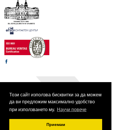
Този сайт използва бисквитки за да можем
© 2003-2026 CORHV
Всички права запазени.
да ви предложим максимално удобство
при използването му.
Научи повече
Приемам