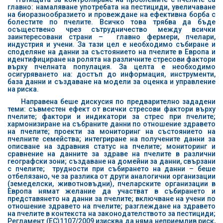
главно: намаляване употребата на пестициди, увеличаване
на биоразнообразието и провеждане на ефективна борба с
болестите по пчелите. Всичко това трябва да бъде
осъществено чрез сътрудничество между всички
заинтересовани страни – главно фермери, пчелари,
индустрия и учени. За тази цел е необходимо събиране и
споделяне на данни за състоянието на пчелите в Европа и
идентифициране на ролята на различните стресови фактори
върху пчелната популация. За целта е необходимо
осигуряването на: достъп до информация, инструменти,
база данни и създаване на модели за оценка и управление
на риска.
Направена беше дискусия по предварително зададени
теми: съвместен ефект от всички стресови фактори върху
пчелите; фактори и индикатори за стрес при пчелите;
хармонизиране на събраните данни по отношение здравето
на пчелите; проекти за мониторинг на състоянието на
пчелните семейства; интегриране на получените данни за
описване на здравния статус на пчелите; мониторинг и
сравнение на данните за здраве на пчелите в различни
географски зони; създаване на домейни за данни, свързани
с пчелите; трудности при събирането на данни – беше
отбелязано, че за разлика от други аналогични организации
(земеделски, животновъдни), пчеларските организации в
Европа нямат желание да участват в събирането и
представянето на данни за пчелите; включване на учени по
отношение здравето на пчелите; разглеждане на здравето
на пчелите в контекста на законодателството за пестициди;
Регламент (EC)1107/2009 изисква да няма неприемлив риск,