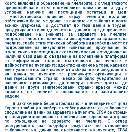
което включва и образоване на пчеларите, с оглед тяхното
приспособяване към променените климатични и други
условия; наличие на пестицидни остатъци в мед;
многостресово влияние върху пчелните колонии;
отбелязано беше, че данни за пчелите се събират в почти
всички държави, но достъпът до тези данни е труден;
продуцирането и споделянето на данните ще допринесе за
подобряване на знанията за здравето на пчелите;
недостатъчност на наличната информация за здравето на
пчелите, слаба статистическа обработка и необходимост от
подобряване на визуалните изпитвания; проучвания по
отношение на пестицидна екотоксикология и създаване на
налични бази данни; създаване на колективна платформа
за информация относно състоянието на пчелите и
дейностите на пчеларите; идентифициране на това, какви са
евентуалните ползи и ефекти от събирането и споделянето
на данни за пчелите за различните организации и
заинтересованите страни; какво би било убедително за
различните организации, да осигурят повече достъп до
данни за други заинтересовани страни; връзка между
здравето на пчелите и опрашването на растителните
видове.
В заключение беше отбелязано, че пчеларите от цяла
Европа трябва да разберат необходимостта от събиране и
споделяне на данни за здравето на пчелите. ЕFSA се стреми
да осигури коопериране на всички заинтересовани страни
по отношение на здравето на пчелите. С оглед
осигуряването на по-добри резултати по отношение
събирането на данни за състоянието на пчелите, ЕFSA