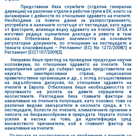
Представени бяха службите (отделни генерални
дирекции) на различни отдели и работни групи в ЕК, които са
ангажирани с дейности по отношение здравето на пчелите.
Необходими са повече данни за разпространението,
употребата и наличните остатъци от пестициди, като един
от факторите, влияещи върху здравето на пчелите. ЕFSA е
изготвил редица оценителни доклади и ревюта в тази
насока. Отбелязана беше значимостта на основните
регулаторни документи, по отношение на пестицидите и
тяхната класификация – Регламент
(EC) No 1272/2008
[1]
и
Регламент (EC)1107/2009
[2]
.
Направен беше преглед на проведени предходни научни
колоквиуми, по отношение здравето на пчелите. Тези
мероприятия целят да съберат заедно представители на
науката, заинтересовани страни, национални
правителствени организации и др., с оглед осъществяване
на задълбочена дискусия, по отношение здравето на
пчелите в Европа. Отбелязана беше необходимостта от
проучването на ролята на дивите опрашители в
екосистемите. Разгледани бяха главните фактори за
намаляване на пчелната популация, като основно това са
различни видове замърсители в околната среда, в т.ч.
пестицидите, болести по пчелите, климатичните промени и
липсата на биоразнообразие в природата. Науката полага
усилия в насока на това, да идентифицира сред
множеството причинители, кой е главният фактор за
намаляване на пчелите.
Пътищата за контролиране на проблемите с пчелите са