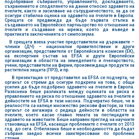
подобряване събирането, управлението, докладването,
съхранението и споделянето на данни относно здравето на
пчелите, както и засилване на сътрудничеството, за да се
осигури стабилна оценка на здравето на пчелите в Европа.
Срещата се предвижда да бъде първата стъпка в
създаването на Европейско партньорство по отношение на
пчелите и създаване на мрежа, която да въведе в
практиката заключенията от симпозиума.
В срещата взеха участие представители на държавите –
членки (ДЧ) – национални правителствени и други
организации, представители от Европейската комисия (ЕК),
на експертния състав на ЕFSA и други Европейски
организации в областта на земеделието и пчеларството,
учени, представители на фирми, произвеждащи продукти за
растителна защита (ПРЗ), и пр.
В презентация от представител на ЕFSA се подчерта, че
органът се стреми да осигури подкрепа на това, с общи
усилия да бъде подобрено здравето на пчелите в Европа.
Разяснена беше разликата между оценката на риска и
управлението на риска по отношение здравето на пчелите и
дейностите на ЕFSA в тази насока. Подчератно беше, че в
реалността са налице множество рискови фактори, за това
органът се ангажира с редица дейности в областта на
пчелите, което касае главно темата за пестицидите и
здравето на животните. Беше направен преглед на научните
становища на ЕFSA, касаещи проблемите с пчелите от 2013
год. до сега. Отбелязана беше и необходимостта да бъдат
събрани заедно всички заинтересовани по проблема
страни.