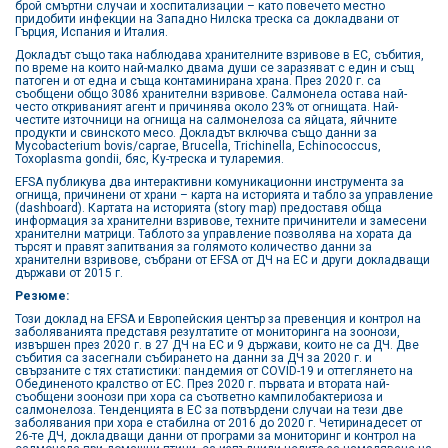
брой смъртни случаи и хоспитализации – като повечето местно
придобити инфекции на Западно Нилска треска са докладвани от
Гърция, Испания и Италия.
Докладът също така наблюдава хранителните взривове в ЕС, събития,
по време на които най-малко двама души се заразяват с един и същ
патоген и от една и съща контаминирана храна. През 2020 г. са
съобщени общо 3086 хранителни взривове. Салмонела остава най-
често откриваният агент и причинява около 23% от огнищата. Най-
честите източници на огнища на салмонелоза са яйцата, яйчните
продукти и свинското месо. Докладът включва също данни за
Mycobacterium bovis/caprae, Brucella, Trichinella, Echinococcus,
Toxoplasma gondii, бяс, Ку-треска и туларемия.
EFSA публикува два интерактивни комуникационни инструмента за
огнища, причинени от храни – карта на историята и табло за управление
(dashboard). Картата на историята (story map) предоставя обща
информация за хранителни взривове, техните причинители и замесени
хранителни матрици. Таблото за управление позволява на хората да
търсят и правят запитвания за голямото количество данни за
хранителни взривове, събрани от EFSA от ДЧ на ЕС и други докладващи
държави от 2015 г.
Резюме:
Този доклад на EFSA и Европейския център за превенция и контрол на
заболяванията представя резултатите от мониторинга на зоонози,
извършен през 2020 г. в 27 ДЧ на ЕС и 9 държави, които не са ДЧ. Две
събития са засегнали събирането на данни за ДЧ за 2020 г. и
свързаните с тях статистики: пандемия от COVID-19 и оттеглянето на
Обединеното кралство от ЕС. През 2020 г. първата и втората най-
съобщени зоонози при хора са съответно кампилобактериоза и
салмонелоза. Тенденцията в ЕС за потвърдени случаи на тези две
заболявания при хора е стабилна от 2016 до 2020 г. Четиринадесет от
26-те ДЧ, докладващи данни от програми за мониторинг и контрол на