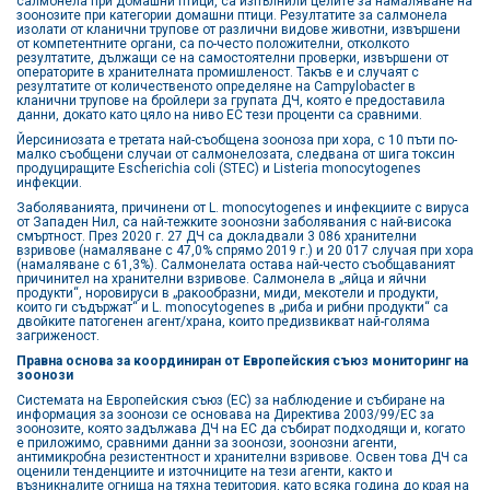
салмонела при домашни птици, са изпълнили целите за намаляване на
зоонозите при категории домашни птици. Резултатите за салмонела
изолати от кланични трупове от различни видове животни, извършени
от компетентните органи, са по-често положителни, отколкото
резултатите, дължащи се на самостоятелни проверки, извършени от
операторите в хранителната промишленост. Такъв е и случаят с
резултатите от количественото определяне на Campylobacter в
кланични трупове на бройлери за групата ДЧ, която е предоставила
данни, докато като цяло на ниво ЕС тези проценти са сравними.
Йерсиниозата е третата най-съобщена зооноза при хора, с 10 пъти по-
малко съобщени случаи от салмонелозата, следвана от шига токсин
продуциращите Escherichia coli (STEC) и Listeria monocytogenes
инфекции.
Заболяванията, причинени от L. monocytogenes и инфекциите с вируса
от Западен Нил, са най-тежките зоонозни заболявания с най-висока
смъртност. През 2020 г. 27 ДЧ са докладвали 3 086 хранителни
взривове (намаляване с 47,0% спрямо 2019 г.) и 20 017 случая при хора
(намаляване с 61,3%). Салмонелата остава най-често съобщаваният
причинител на хранителни взривове. Салмонела в „яйца и яйчни
продукти“, норовируси в „ракообразни, миди, мекотели и продукти,
които ги съдържат“ и L. monocytogenes в „риба и рибни продукти“ са
двойките патогенен агент/храна, които предизвикват най-голяма
загриженост.
Правна основа за координиран от Европейския съюз мониторинг на
зоонози
Системата на Европейския съюз (ЕС) за наблюдение и събиране на
информация за зоонози се основава на Директива 2003/99/EC за
зоонозите, която задължава ДЧ на ЕС да събират подходящи и, когато
е приложимо, сравними данни за зоонози, зоонозни агенти,
антимикробна резистентност и хранителни взривове. Освен това ДЧ са
оценили тенденциите и източниците на тези агенти, както и
възникналите огнища на тяхна територия, като всяка година до края на