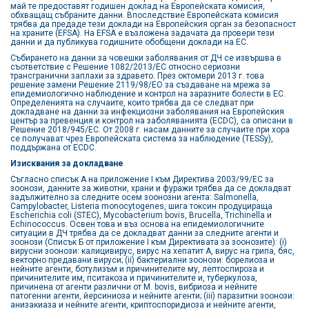
май те предоставят годишен доклад на Европейската комисия,
обхващащ събраните данни. Впоследствие Европейската комисия
трябва да предаде тези доклади на Европейския орган за безопасност
на храните (EFSA). На EFSA е възложена задачата да провери тези
данни и да публикува годишните обобщени доклади на ЕС.
Събирането на данни за човешки заболявания от ДЧ се извършва в
съответствие с Решение 1082/2013/EС относно сериозни
трансгранични заплахи за здравето. През октомври 2013 г. това
решение замени Решение 2119/98/ЕО за създаване на мрежа за
епидемиологично наблюдение и контрол на заразните болести в ЕС.
Определенията на случаите, които трябва да се следват при
докладване на данни за инфекциозни заболявания на Европейския
център за превенция и контрол на заболяванията (ECDC), са описани в
Решение 2018/945/EС. От 2008 г. насам данните за случаите при хора
се получават чрез Европейската система за наблюдение (TESSy),
поддържана от ECDC.
Изисквания за докладване
Съгласно списък А на приложение I към Директива 2003/99/ЕС за
зоонози, данните за животни, храни и фуражи трябва да се докладват
задължително за следните осем зоонозни агента: Salmonella,
Campylobacter, Listeria monocytogenes, шига токсин продуцираща
Escherichia coli (STEC), Mycobacterium bovis, Brucella, Trichinella и
Echinococcus. Освен това и въз основа на епидемиологичните
ситуации в ДЧ трябва да се докладват данни за следните агенти и
зоонози (Списък Б от приложение I към Директивата за зоонозите): (i)
вирусни зоонози: калицивирус, вирус на хепатит А, вирус на грипа, бяс,
векторно предавани вируси; (ii) бактериални зоонози: борелиоза и
нейните агенти, ботулизъм и причинителите му, лептоспироза и
причинителите им, пситакоза и причинителите и, туберкулоза,
причинена от агенти различни от M. bovis, вибриоза и нейните
патогенни агенти, йерсиниоза и нейните агенти; (iii) паразитни зоонози:
анизакиаза и нейните агенти, криптоспоридиоза и нейните агенти,