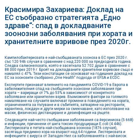
Красимира Захариева: Доклад на
ЕС съобразно стратегията „Едно
здраве“: спад в докладваните
зоонозни заболявания при хората и
хранителните взривове през 2020г.
Кампилобактериозата е най-съобщаваната зооноза в ЕС през 2020 г.
със 120 946 случая в сравнение с над 220 000 за предходната година.
Следва салмонелозата, която е засегнала 52 702 души в сравнение с
88 000 през 2019 г. Броят на докладваните хранителни взривове също е
намалял с 47%. Тези констатации се основават на годишния доклад на
ЕС за зоонозите съобразно „One Health“ подхода от EFSA и ECDC.
Експертите признават влиянието на пандемията COVID-19 в Европа в
забележителния спад на съобщените зоонозни заболявания при
хората – вариращи от 7% до 53% в зависимост от конкретното
заболяване или хранителен взрив. Възможните фактори за голямото
намаляване на случаите включват промени в поведението на хората,
ограниченията за пътуване и в събитията, затваряне на ресторанти,
карантина, локдаун и други мерки за смекчаване, като използване на
маски, физическо дистанциране и дезинфекция на ръцете.
Следващите най-често съобщавани заболявания са йерсиниоза (5 668)
и инфекции, причинени от шига токсин продуциращи E.coli (4 446).
Листериозата е петата най-съобщавана зооноза (1876 случая),
засягаща предимно хора на възраст над 64 години. Листериозата и
инфекциите с вируса от Западен Нил са заболяванията с най-висок