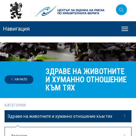
Навигация
Toggl
navig
ЗДРАВЕ НА ЖИВОТНИТЕ
И ХУМАННО ОТНОШЕНИЕ
НАЧАЛО
КЪМ ТЯХ
КАТЕГОРИИ
Здраве на животните и хуманно отношение към тях
Зоонози