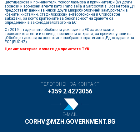
цистицеркоза и причинители, токсоплазмоза и причинител; и (iv) други
зоонози и зоонозни агенти като Francisella и Sarcocystis. Освен това ДЧ
предоставят данни за някои други микробиологични замърсители в
храните: хистамин, стафилококови ентеротоксини и Cronobacter
sakazakii, за които критериите за безопасност на храните са
определени в законодателството на ЕС.
От 2019 г. годишните обобщени доклади на ЕС за зоонозите,
зоонозните агенти и огнища, причинени от храни, са преименувани на
„Обобщен доклад за зоонозите съобразно стратегията „Едно здраве на
ЕС“ (EUOHZ).
Целият материал можете да прочетете
ТУК
ТЕЛЕФОНЕН ЗА КОНТАКТ
+359 2 4273056
E-MAIL
CORHV@MZH.GOVERNMENT.BG