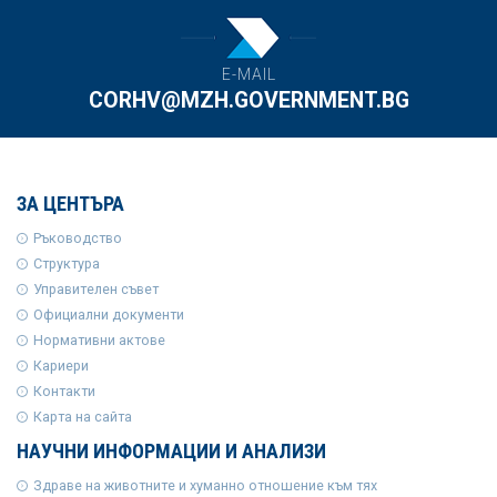
E-MAIL
CORHV@MZH.GOVERNMENT.BG
ЗА ЦЕНТЪРА
Ръководство
Структура
Управителен съвет
Официални документи
Нормативни актове
Кариери
Контакти
Карта на сайта
НАУЧНИ ИНФОРМАЦИИ И АНАЛИЗИ
Здраве на животните и хуманно отношение към тях