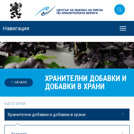
Навигация
Toggl
navig
ХРАНИТЕЛНИ ДОБАВКИ И
НАЧАЛО
ДОБАВКИ В ХРАНИ
КАТЕГОРИИ
Хранителни добавки и добавки в храни
Зоонози