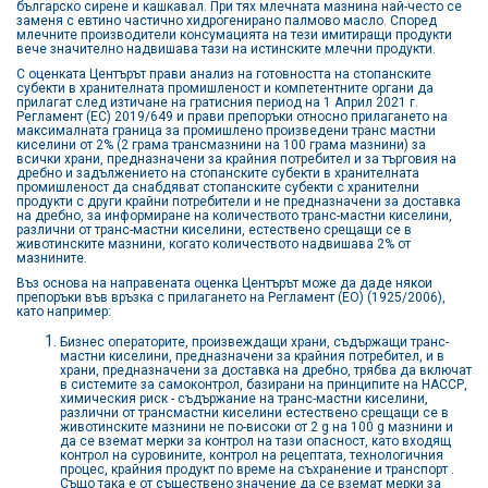
българско сирене и кашкавал. При тях млечната мазнина най-често се
заменя с евтино частично хидрогенирано палмово масло. Според
млечните производители консумацията на тези имитиращи продукти
вече значително надвишава тази на истинските млечни продукти.
С оценката Центърът прави анализ на готовността на стопанските
субекти в хранителната промишленост и компетентните органи да
прилагат след изтичане на гратисния период на 1 Април 2021 г.
Регламент (ЕС) 2019/649 и прави препоръки относно прилагането на
максималната граница за промишлено произведени транс мастни
киселини от 2% (2 грама трансмазнини на 100 грама мазнини) за
всички храни, предназначени за крайния потребител и за търговия на
дребно и задължението на стопанските субекти в хранителната
промишленост да снабдяват стопанските субекти с хранителни
продукти с други крайни потребители и не предназначени за доставка
на дребно, за информиране на количеството транс-мастни киселини,
различни от транс-мастни киселини, естествено срещащи се в
животинските мазнини, когато количеството надвишава 2% от
мазнините.
Въз основа на направената оценка Центърът може да даде някои
препоръки във връзка с прилагането на Регламент (ЕО) (1925/2006),
като например:
Бизнес операторите, произвеждащи храни, съдържащи транс-
мастни киселини, предназначени за крайния потребител, и в
храни, предназначени за доставка на дребно, трябва да включат
в системите за самоконтрол, базирани на принципите на НАССР,
химическия риск - съдържание на транс-мастни киселини,
различни от трансмастни киселини естествено срещащи се в
животинските мазнини не по-високи от 2 g на 100 g мазнини и
да се вземат мерки за контрол на тази опасност, като входящ
контрол на суровините, контрол на рецептата, технологичния
процес, крайния продукт по време на съхранение и транспорт .
Също така е от съществено значение да се вземат мерки за