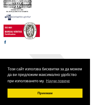
Този сайт използва бисквитки за да можем
© 2003-2026 CORHV
Всички права запазени.
да ви предложим максимално удобство
при използването му.
Научи повече
Приемам