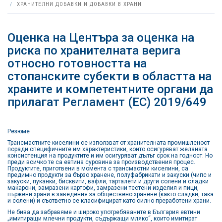
ХРАНИТЕЛНИ ДОБАВКИ И ДОБАВКИ В ХРАНИ
Оценка на Центъра за оценка на
риска по хранителната верига
относно готовността на
стопанските субекти в областта на
храните и компетентните органи да
прилагат Регламент (ЕС) 2019/649
Резюме
Трансмастните киселини се използват от хранителната промишленост
поради специфичните им характеристики, които осигуряват желаната
консистенция на продуктите и им осигуряват дълъг срок на годност. Но
преди всичко те са евтина суровина за производствения процес.
Продуктите, приготвени в момента с трансмастни киселини, са
предимно продукти за бързо хранене, полуфабрикати и закуски (чипс и
закуски, пуканки, бисквити, вафли, тарталети и други солени и сладки
макарони, замразени картофи, замразени тестени изделия и пици,
пържени храни в заведения за обществено хранене (както сладки, така
и солени) и съответно се класифицират като силно преработени храни.
Не бива да забравяме и широко употребяваните в България евтини
„имитиращи млечни продукти, съдържащи мляко“, които имитират