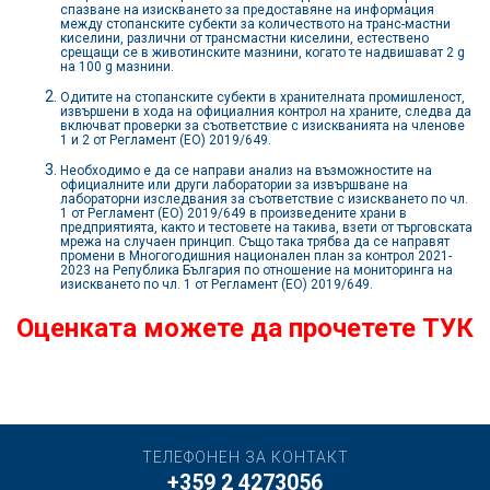
спазване на изискването за предоставяне на информация
между стопанските субекти за количеството на транс-мастни
киселини, различни от трансмастни киселини, естествено
срещащи се в животинските мазнини, когато те надвишават 2 g
на 100 g мазнини.
Одитите на стопанските субекти в хранителната промишленост,
извършени в хода на официалния контрол на храните, следва да
включват проверки за съответствие с изискванията на членове
1 и 2 от Регламент (ЕО) 2019/649.
Необходимо е да се направи анализ на възможностите на
официалните или други лаборатории за извършване на
лабораторни изследвания за съответствие с изискването по чл.
1 от Регламент (ЕО) 2019/649 в произведените храни в
предприятията, както и тестовете на такива, взети от търговската
мрежа на случаен принцип. Също така трябва да се направят
промени в Многогодишния национален план за контрол 2021-
2023 на Република България по отношение на мониторинга на
изискването по чл. 1 от Регламент (ЕО) 2019/649.
Оценката можете да прочетете
ТУК
ТЕЛЕФОНЕН ЗА КОНТАКТ
+359 2 4273056