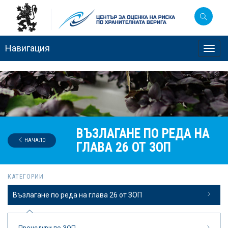
Навигация
Toggl
navig
ВЪЗЛАГАНЕ ПО РЕДА НА
НАЧАЛО
ГЛАВА 26 ОТ ЗОП
КАТЕГОРИИ
Възлагане по реда на глава 26 от ЗОП
Процедури по ЗОП