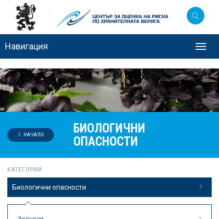
Навигация
Toggl
navig
БИОЛОГИЧНИ
НАЧАЛО
ОПАСНОСТИ
КАТЕГОРИИ
Биологични опасности
Зоонози