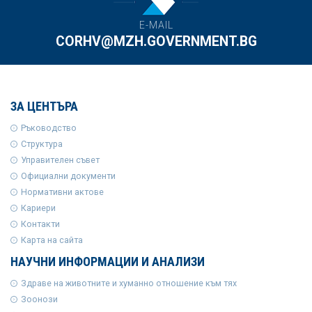
E-MAIL
CORHV@MZH.GOVERNMENT.BG
ЗА ЦЕНТЪРА
Ръководство
Структура
Управителен съвет
Официални документи
Нормативни актове
Кариери
Контакти
Карта на сайта
НАУЧНИ ИНФОРМАЦИИ И АНАЛИЗИ
Здраве на животните и хуманно отношение към тях
Зоонози