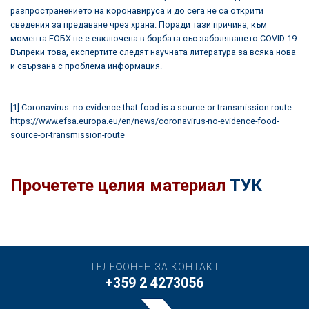
разпространението на коронавируса и до сега не са открити
сведения за предаване чрез храна. Поради тази причина, към
момента ЕОБХ не е евключена в борбата със заболяването COVID-19.
Въпреки това, експертите следят научната литература за всяка нова
и свързана с проблема информация.
[1]
Coronavirus: no evidence that food is a source or transmission route
https://www.efsa.europa.eu/en/news/coronavirus-no-evidence-food-
source-or-transmission-route
Прочетете целия материал
ТУК
ТЕЛЕФОНЕН ЗА КОНТАКТ
+359 2 4273056