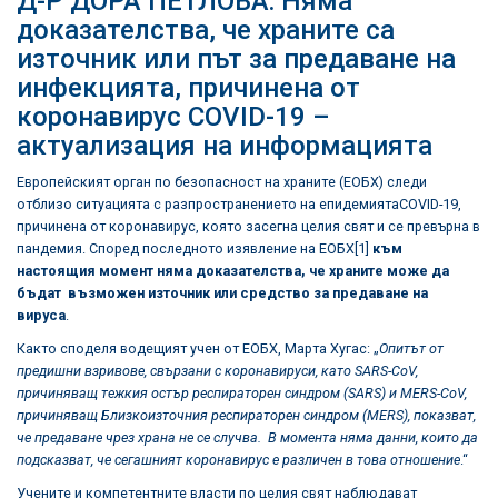
Д-Р ДОРА ПЕТЛОВА: Няма
доказателства, че храните са
източник или път за предаване на
инфекцията, причинена от
коронавирус COVID-19 –
актуализация на информацията
Европейският орган по безопасност на храните (ЕОБХ) следи
отблизо ситуацията с разпространението на епидемиятаCOVID-19,
причинена от коронавирус, която засегна целия свят и се превърна в
пандемия. Според последното изявление на ЕОБХ
[1]
към
настоящия момент няма доказателства, че храните може да
бъдат възможен източник или средство за предаване на
вируса
.
Както споделя водещият учен от ЕОБХ, Марта Хугас: „
Опитът от
предишни взривове, свързани с коронавируси, като SARS-CoV,
причиняващ тежкия остър респираторен синдром (SARS) и MERS-CoV,
причиняващ Близкоизточния респираторен синдром (MERS), показват,
че предаване чрез храна не се случва. В момента няма данни, които да
подсказват, че сегашният коронавирус е различен в това отношение
.“
Учените и компетентните власти по целия свят наблюдават