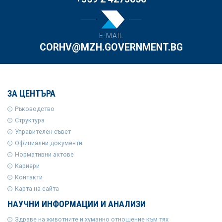
E-MAIL
CORHV@MZH.GOVERNMENT.BG
ЗА ЦЕНТЪРА
Ръководство
Структура
Управителен съвет
Официални документи
Нормативни актове
Кариери
Контакти
Карта на сайта
НАУЧНИ ИНФОРМАЦИИ И АНАЛИЗИ
Здраве на животните и хуманно отношение към тях