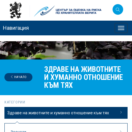
Навигация
Toggl
navig
ЗДРАВЕ НА ЖИВОТНИТЕ
И ХУМАННО ОТНОШЕНИЕ
НАЧАЛО
КЪМ ТЯХ
КАТЕГОРИИ
Здраве на животните и хуманно отношение към тях
Зоонози