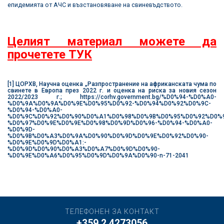
епидемията от АЧС и възстановяване на свиневъдството.
Целият материал можете да
прочетете ТУК
[1]
ЦОРХВ, Научна оценка „Разпространение на африканската чума по
свинете в Европа през 2022 г. и оценка на риска за новия сезон
2022/2023 г.;
https://corhv.government.bg/%D0%94-%D0%A0-
%D0%9A%D0%9A%D0%9E%D0%95%D0%92-%D0%94%D0%92%D0%9C-
%D0%94-%D0%A0-
%D0%9C%D0%92%D0%90%D0%A1%D0%98%D0%9B%D0%95%D0%92%D0%9
%D0%97%D0%9E%D0%9E%D0%98%D0%9D%D0%96-%D0%94-%D0%A0-
%D0%9D-
%D0%9B%D0%A3%D0%9A%D0%90%D0%9D%D0%9E%D0%92%D0%90-
%D0%9E%D0%9D%D0%A1:-
%D0%9D%D0%90%D0%A3%D0%A7%D0%9D%D0%90-
%D0%9E%D0%A6%D0%95%D0%9D%D0%9A%D0%90-n-71-2041
ТЕЛЕФОНЕН ЗА КОНТАКТ
+359 2 4273056