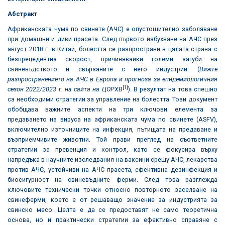
Абстракт
Африканската чума по свинете (АЧС) е опустошително заболяване
при домашни и диви прасета. След първото избухване на АЧС през
август 2018 г. в Китай, болестта се разпространи в цялата страна с
безпрецедентна скорост, причинявайки големи загуби на
свиневъдството и свързаните с него индустрии. (
Вижте
разпространението на АЧС в Европа и прогноза за епидемиологичния
[1]
сезон 2022/2023 г. на сайта на ЦОРХВ
). В резултат на това спешно
са необходими стратегии за управление на болестта. Този документ
обобщава важните аспекти на три ключови елемента за
предаването на вируса на африканската чума по свинете (ASFV),
включително източниците на инфекция, пътищата на предаване и
възприемчивите животни. Той прави преглед на съответните
стратегии за превенция и контрол, като се фокусира върху
напредъка в научните изследвания на ваксини срещу АЧС, лекарства
против АЧС, устойчиви на АЧС прасета, ефективна дезинфекция и
биосигурност на свиневъдните ферми. След това разглежда
ключовите технически точки относно повторното заселване на
свинеферми, което е от решаващо значение за индустрията за
свинско месо. Целта е да се предоставят не само теоретична
основа, но и практически стратегии за ефективно справяне с