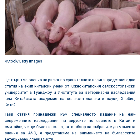
/iStock/Getty Images
Центърът за оценка на риска по хранителната верига представя една
статия на екип китайски учени от Южнокитайския селскостопански
университет в Гуанджоу и Института за ветеринарни изследвания
към Китайската академия на селскостопанските науки, Харбин,
Китай.
Тази статия принадлежи към специалното издание на най-
съвременните изследвания на вирусите по свинете в Китай и
смятайки, че ще бъде от полза, като обзор на събраните до момента
знания за АЧС, я представяме на вниманието на българските
ветеринарни специалисти.