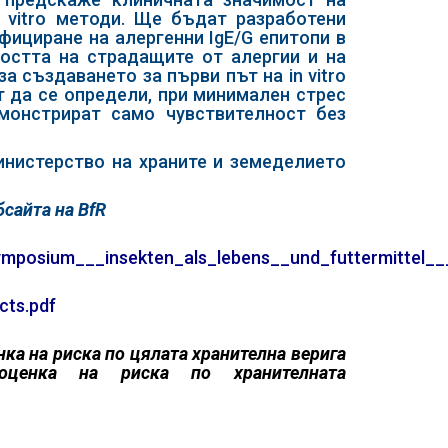
n vitro методи. Ще бъдат разработени
ифициране на алергенни IgE/G епитопи в
ността на страдащите от алергии и на
а създаването за първи път на in vitro
 да се определи, при минимален стрес
емонстрират само чувствителност без
инистерство на храните и земеделието
сайта на BfR
_symposium___insekten_als_lebens__und_futtermittel_
cts.pdf
нка на риска по цялата хранителна верига
енка на риска по хранителната