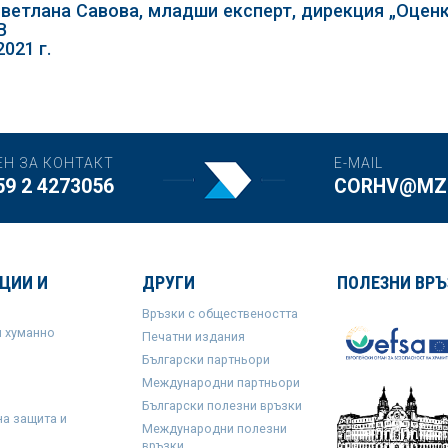
Светлана Савова, младши експерт, дирекция „Оценк
В
2021 г.
ЕН ЗА КОНТАКТ
E-MAIL
59 2 4273056
CORHV@MZH
ЦИИ И
ДРУГИ
ПОЛЕЗНИ ВРЪ
Връзки с обществеността
и хуманно
Печатни издания
Български партньори
Международни партньори
Български полезни връзки
на защита и
Международни полезни
връзки