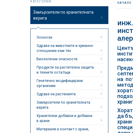
КАТЕГОРИИ
НАЧАЛО
Замърсители по хранителната
верига
инж.
инст
алер
Зоонози
Здраве на животните и хуманно
Центъ
отношение към тях
инсти
насек
Биологични опасности
Предм
Продукти за растителна защита
и техните остатъци
септе
на по
Генетично модифицирани
метод
организми
хорат
Здраве на растенията
подх
храни
Замърсители по хранителната
верига
Хорат
да бъ
Хранителни добавки и добавки
в храни
храни
специ
Материали в контакт с храни,
дори 