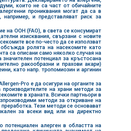
думи, които не са част от обичайните
 алергенни прониквания могат да са в
, например, и представляват риск за
е на ООН (FAO), в света се консумират
ателни изисквания, свързани с новите
асекомите все по-често да се използват
 обсъжда ролята на насекомите като
нта са описани само няколко случая на
а значителен потенциал за кръстосана
чително ракообразни и прахови акари)
ини, като напр. тропомиозин и аргинин
lergen-Pro е да осигури на органите за
а производителите на храни методи за
екомите в храната. Всички партньори в
ъзпроизводими методи за откриване на
а преработка. Тези методи се основават
икален за всеки вид или на директно
то потенциален алерген в областта на
 предскаже клиничната значимост на