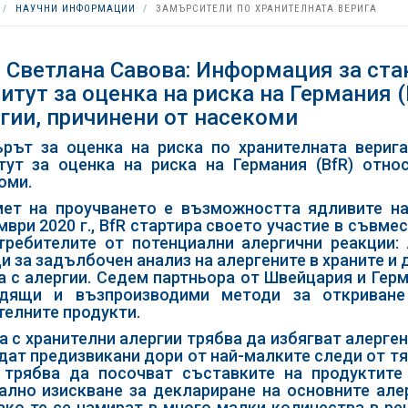
НАУЧНИ ИНФОРМАЦИИ
ЗАМЪРСИТЕЛИ ПО ХРАНИТЕЛНАТА ВЕРИГА
 Светлана Савова: Информация за ст
итут за оценка на риска на Германия 
гии, причинени от насекоми
рът за оценка на риска по хранителната вериг
тут за оценка на риска на Германия (BfR) отно
оми.
ет на проучването е възможността ядливите на
мври 2020 г., BfR стартира своето участие в съвм
требителите от потенциални алергични реакции: A
и за задълбочен анализ на алергените в храните и
а с алергии. Седем партньора от Швейцария и Гер
одящи и възпроизводими методи за откриване
телните продукти.
а с хранителни алергии трябва да избягват алерге
дат предизвикани дори от най-малките следи от тя
 трябва да посочват съставките на продуктите 
ално изискване за деклариране на основните алер
ако те се намират в много малки количества в ре