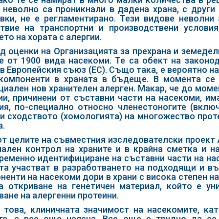
 неволно са проникнали в дадена храна, с други 
вки, не е регламентирано. Тези видове неволни
твие на транспортни и производствени условия
ето на хората с алергии.
д оценки на Организацията за прехрана и земедели
е от 1900 вида насекоми. Те са обект на законод
 в Европейския съюз (ЕС). Също така, е вероятно н
компоненти в храната в бъдеще. В момента се
циален нов хранителен алерген. Макар, че до моме
ии, причинени от съставни части на насекоми, им
ия, по-специално относно членестоногите (вклю
и сходството (хомологията) на многожество проте
а.
от целите на съвместния изследователски проект Al
ален контрол на храните и в крайна сметка и н
ременно идентифициране на съставни части на нас
та участват в разработването на подходящи и в
ненти на насекоми дори в храни с висока степен н
а откриване на генетичен материал, който е ун
ване на алергенни протеини.
 това, клиничната значимост на насекомите, ка
те, е все още неясна. Все още е трудно да се