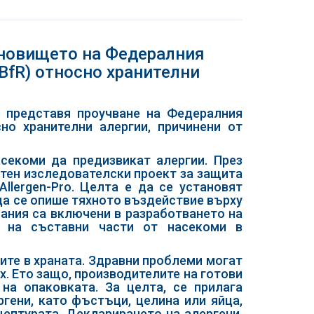
ановището на Федералния
(BfR) относно хранителни
а представя проучване на Федералния
сно хранителни алергии, причинени от
секоми да предизвикат алергии. През
естен изследователски проект за защита
llergen-Pro. Целта е да се установят
 да се опише тяхното въздействие върху
мания са включени в разработването на
 на съставни части от насекоми в
ните в храната. Здравни проблеми могат
х. Ето защо, производителите на готови
на опаковката. За целта, се прилага
гени, като фъстъци, целина или яйца,
цептурата. Декларирането на алергени,