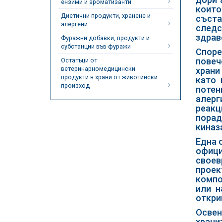
ензими и ароматизанти
които
Диетични продукти, хранене и
съста
алергени
следс
здрав
Фуражни добавки, продукти и
субстанции във фуражи
Споре
повеч
Остатъци от
ветеринарномедицински
храни
продукти в храни от животински
като 
произход
потен
алерг
реакц
порад
киназ
Една 
офици
своев
проек
компо
или н
откри
Освен
храни