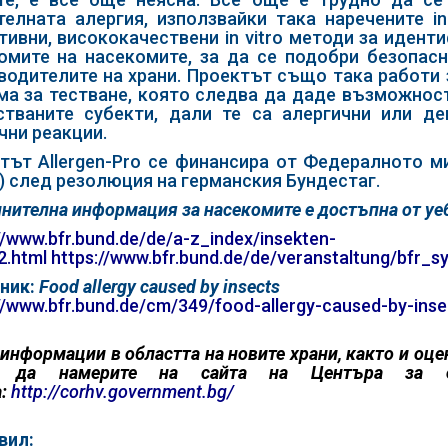
телната алергия, използвайки така наречените i
тивни, висококачествени in vitro методи за идент
омите на насекомите, за да се подобри безопас
водителите на храни. Проектът също така работи з
ма за тестване, която следва да даде възможност
стваните субекти, дали те са алергични или д
чни реакции.
тът Allergen-Pro се финансира от Федералното м
) след резолюция на германския Бундестаг.
нителна информация за насекомите е достъпна от уеб
//www.bfr.bund.de/de/a-z_index/insekten-
2.html
https://www.bfr.bund.de/de/veranstaltung/bfr
ник:
Food allergy caused by insects
//www.bfr.bund.de/cm/349/food-allergy-caused-by-inse
информации в областта на новите храни, както и оце
 да намерите на сайта на Центъра за оц
:
http://corhv.government.bg/
вил: