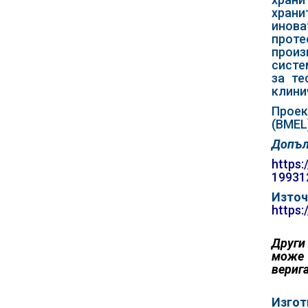
храни
инова
проте
произ
систе
за те
клини
Проек
(BMEL
Допъл
https:
19931
Източ
https:
Други 
може
верига
Изгот