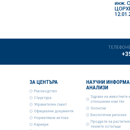
инж. 
ЦОРХ
12.01.
ТЕЛЕФОН
+3
ЗА ЦЕНТЪРА
НАУЧНИ ИНФОРМА
АНАЛИЗИ
Ръководство
Здраве на животните 
Структура
отношение към тях
Управителен съвет
Зоонози
Официални документи
Биологични рискове
Нормативни актове
Продукти за растител
Кариери
техните остатъци