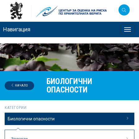
Навигация
Toggl
navig
БИОЛОГИЧНИ
НАЧАЛО
ОПАСНОСТИ
КАТЕГОРИИ
Биологични опасности
Зоонози