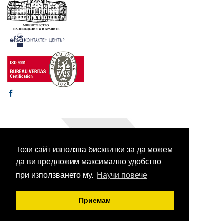
Този сайт използва бисквитки за да можем
© 2003-2026 CORHV
Всички права запазени.
да ви предложим максимално удобство
при използването му.
Научи повече
Приемам