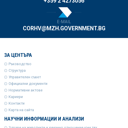
+359 2 4273056
E-MAIL
CORHV@MZH.GOVERNMENT.BG
ЗА ЦЕНТЪРА
Ръководство
Структура
Управителен съвет
Официални документи
Нормативни актове
Кариери
Контакти
Карта на сайта
НАУЧНИ ИНФОРМАЦИИ И АНАЛИЗИ
Здраве на животните и хуманно отношение към тях